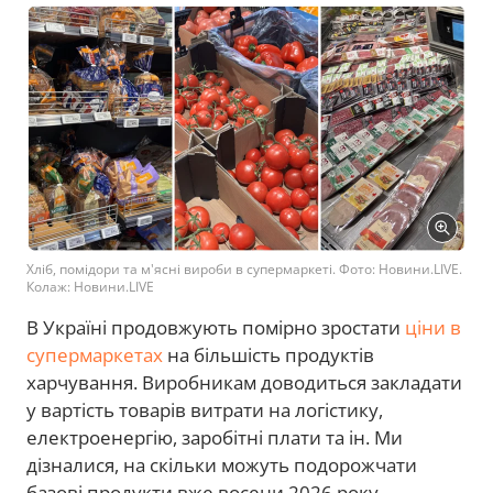
Хліб, помідори та м'ясні вироби в супермаркеті. Фото: Новини.LIVE.
Колаж: Новини.LIVE
В Україні продовжують помірно зростати
ціни в
супермаркетах
на більшість продуктів
харчування. Виробникам доводиться закладати
у вартість товарів витрати на логістику,
електроенергію, заробітні плати та ін. Ми
дізналися, на скільки можуть подорожчати
базові продукти вже восени 2026 року.