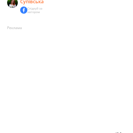
Супівська
Слідкуй за
автором
Реклама