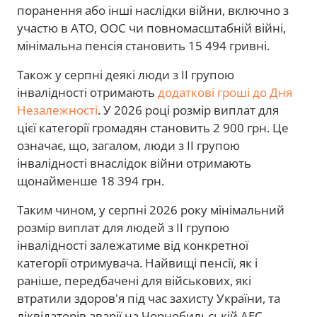
поранення або інші наслідки війни, включно з
участю в АТО, ООС чи повномасштабній війні,
мінімальна пенсія становить 15 494 гривні.
Також у серпні деякі люди з ІІ групою
інвалідності отримають
додаткові гроші до Дня
Незалежності
. У 2026 році розмір виплат для
цієї категорії громадян становить 2 900 грн. Це
означає, що, загалом, люди з ІІ групою
інвалідності внаслідок війни отримають
щонайменше 18 394 грн.
Таким чином, у серпні 2026 року мінімальний
розмір виплат для людей з II групою
інвалідності залежатиме від конкретної
категорії отримувача. Найвищі пенсії, як і
раніше, передбачені для військових, які
втратили здоров'я під час захисту України, та
ліквідаторів аварії на Чорнобильській АЕС.