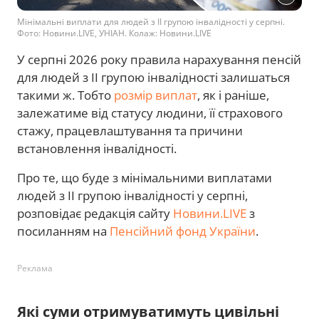
Мінімальні виплати для людей з ІІ групою інвалідності у серпні.
Фото: Новини.LIVE, УНІАН. Колаж: Новини.LIVE
У серпні 2026 року правила нарахування пенсій
для людей з II групою інвалідності залишаться
такими ж. Тобто
розмір виплат
, як і раніше,
залежатиме від статусу людини, її страхового
стажу, працевлаштування та причини
встановлення інвалідності.
Про те, що буде з мінімальними виплатами
людей з ІІ групою інвалідності у серпні,
розповідає редакція сайту
Новини.LIVE
з
посиланням на
Пенсійний фонд України
.
Реклама
Які суми отримуватимуть цивільні