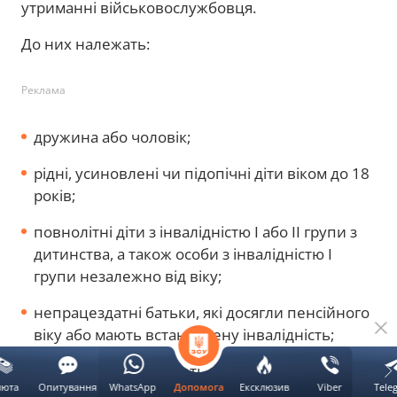
утриманні військовослужбовця.
До них належать:
Реклама
дружина або чоловік;
рідні, усиновлені чи підопічні діти віком до 18
років;
повнолітні діти з інвалідністю I або II групи з
дитинства, а також особи з інвалідністю I
групи незалежно від віку;
непрацездатні батьки, які досягли пенсійного
віку або мають встановлену інвалідність;
особи, які перебувають під опікою чи
люта
Опитування
WhatsApp
Ексклюзив
Viber
Tele
Допомога
піклуванням військового та офіційно