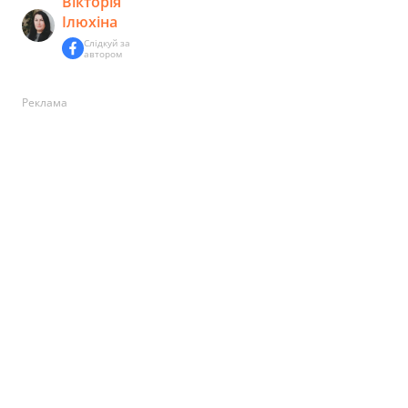
Вікторія
Ілюхіна
Слідкуй за
автором
Реклама