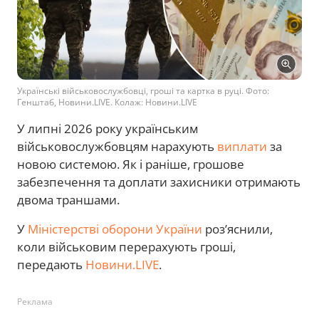
Українські військовослужбовці, гроші та картка в руці. Фото:
Генштаб, Новини.LIVE. Колаж: Новини.LIVE
У липні 2026 року українським
військовослужбовцям нарахують
виплати
за
новою системою. Як і раніше, грошове
забезпечення та доплати захисники отримають
двома траншами.
У
Міністерстві оборони України
роз’яснили,
коли військовим перерахують гроші,
передають
Новини.LIVE
.
Реклама