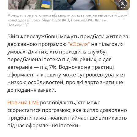
Молода пара з ключами від квартири, шеврон на військовій формі,
новобудова. Фото: Magnific, УНІАН, Новини.LIVE. Колаж:
Новини.LIVE
Військовослужбовці можуть придбати житло за
державною програмою
"єОселя"
на пільгових
умовах. Для тих, хто проходить службу,
передбачена іпотека під 3% річних, а для
ветеранів — під 7%. Водночас на практиці
оформлення кредиту може супроводжуватися
низкою особливостей, про які варто знати ще
до подання заявки.
Новини.LIVE
розповідають, хто може
скористатися програмою, яке житло дозволено
придбати та які нюанси найчастіше виникають
під час оформлення іпотеки.