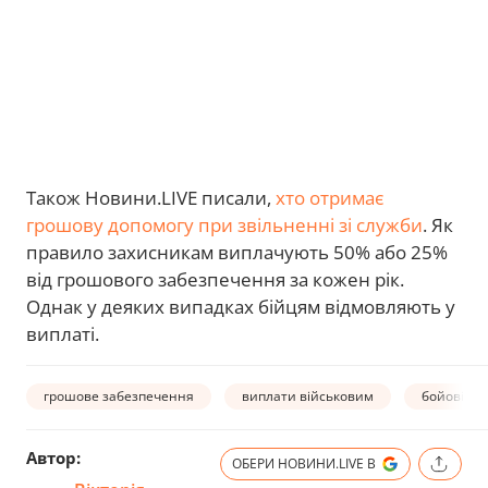
Також Новини.LIVE писали,
хто отримає
грошову допомогу при звільненні зі служби
. Як
правило захисникам виплачують 50% або 25%
від грошового забезпечення за кожен рік.
Однак у деяких випадках бійцям відмовляють у
виплаті.
грошове забезпечення
виплати військовим
бойові ви
Автор:
ОБЕРИ НОВИНИ.LIVE В