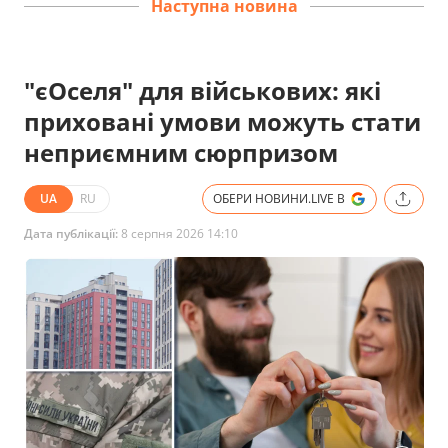
Наступна новина
"єОселя" для військових: які
приховані умови можуть стати
неприємним сюрпризом
UA
RU
ОБЕРИ НОВИНИ.LIVE В
Дата публікації:
8 серпня 2026 14:10