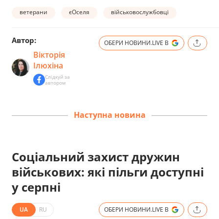
ветерани
єОселя
військовослужбовці
Автор:
ОБЕРИ НОВИНИ.LIVE В
Вікторія
Ілюхіна
Слідкуй за
автором
Наступна новина
Соціальний захист дружин
військових: які пільги доступні
у серпні
UA
RU
ОБЕРИ НОВИНИ.LIVE В