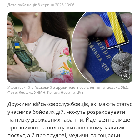
Дата публікації:
8 серпня 2026 13:06
Український військовий з дружиною, посвідчення та медаль УБД.
Фото: Reuters, УНІАН. Колаж: Новини.LIVE
Дружини військовослужбовців, які мають статус
учасника бойових дій, можуть розраховувати
на низку державних гарантій. Йдеться не лише
про знижки на оплату житлово-комунальних
послуг, а й про трудові, медичні та соціальні