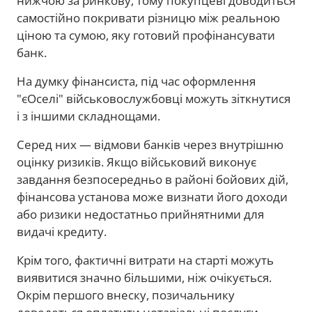
нижчою за ринкову, тому покупцеві доводиться
самостійно покривати різницю між реальною
ціною та сумою, яку готовий профінансувати
банк.
На думку фінансиста, під час оформлення
"єОселі" військовослужбовці можуть зіткнутися
і з іншими складнощами.
Серед них — відмови банків через внутрішню
оцінку ризиків. Якщо військовий виконує
завдання безпосередньо в районі бойових дій,
фінансова установа може визнати його доходи
або ризики недостатньо прийнятними для
видачі кредиту.
Крім того, фактичні витрати на старті можуть
виявитися значно більшими, ніж очікується.
Окрім першого внеску, позичальнику