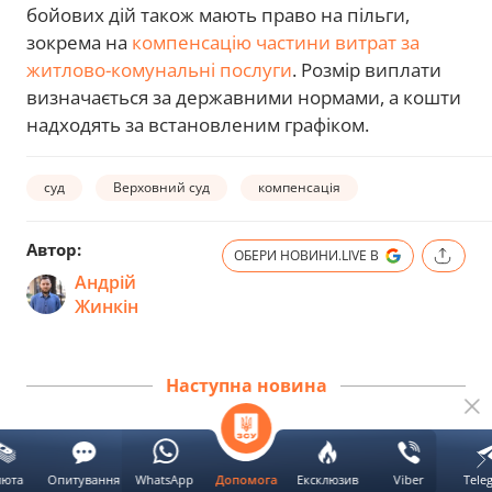
бойових дій також мають право на пільги,
зокрема на
компенсацію частини витрат за
житлово-комунальні послуги
. Розмір виплати
визначається за державними нормами, а кошти
надходять за встановленим графіком.
суд
Верховний суд
компенсація
Автор:
ОБЕРИ НОВИНИ.LIVE В
Андрій
Жинкін
Наступна новина
Зеленський підписав новий
люта
Опитування
WhatsApp
Ексклюзив
Viber
Tele
Допомога