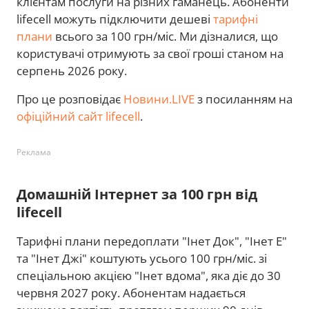
клієнтам послуги на різних гаманець. Абоненти
lifecell можуть підключити дешеві
тарифні
плани
всього за 100 грн/міс. Ми дізналися, що
користувачі отримують за свої гроші станом на
серпень 2026 року.
Про це розповідає
Новини.LIVE
з посиланням на
офіційний сайт lifecell
.
Реклама
Домашній Інтернет за 100 грн від
lifecell
Тарифні плани передоплати "Iнет Док", "Інет Е"
та "Інет Джі" коштують усього 100 грн/міс. зі
спеціальною акцією "Інет вдома", яка діє до 30
червня 2027 року. Абонентам надається