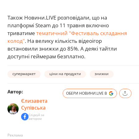
Також Новини.LIVE розповідали, що на
платформі Steam до 11 травня включно
триватиме
тематичний "Фестиваль складання
колод"
. На велику кількість відеоігор
встановили знижки до 85%. А деякі тайтли
доступні геймерам безплатно.
супермаркет
ціни на продукти
знижки
Автор:
ОБЕРИ НОВИНИ.LIVE В
Єлизавета
Супівська
Слідкуй за
автором
Реклама