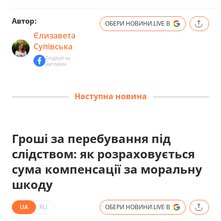
Автор:
ОБЕРИ НОВИНИ.LIVE В
Єлизавета
Супівська
Слідкуй за
автором
Наступна новина
Гроші за перебування під
слідством: як розраховується
сума компенсації за моральну
шкоду
UA
RU
ОБЕРИ НОВИНИ.LIVE В