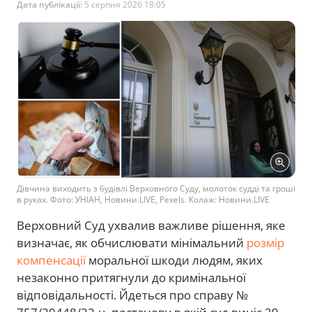
Дата публікації:
5 серпня 2026 18:05
Дівчина виходить з будівлі Верховного Суду, молоток судді та гроші
в руках. Фото: УНІАН, Новини.LIVE, Pexels. Колаж: Новини.LIVE
Верховний Суд ухвалив важливе рішення, яке
визначає, як обчислювати мінімальний
розмір
компенсації
моральної шкоди людям, яких
незаконно притягнули до кримінальної
відповідальності. Йдеться про справу №