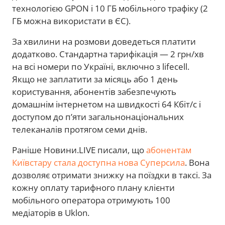
технологією GPON і 10 ГБ мобільного трафіку (2
ГБ можна використати в ЄС).
За хвилини на розмови доведеться платити
додатково. Стандартна тарифікація — 2 грн/хв
на всі номери по Україні, включно з lifecell.
Якщо не заплатити за місяць або 1 день
користування, абонентів забезпечують
домашнім інтернетом на швидкості 64 Кбіт/с і
доступом до п’яти загальнонаціональних
телеканалів протягом семи днів.
Раніше Новини.LIVE писали, що
абонентам
Київстару стала доступна нова Суперсила
. Вона
дозволяє отримати знижку на поїздки в таксі. За
кожну оплату тарифного плану клієнти
мобільного оператора отримують 100
медіаторів в Uklon.