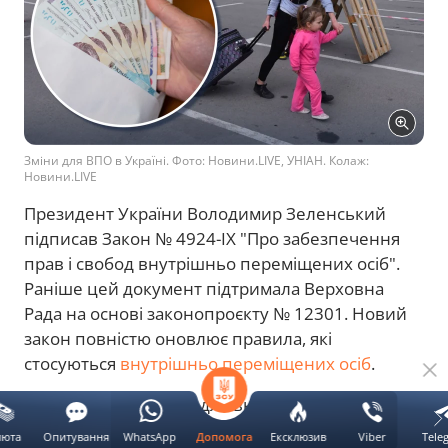
Зміни для ВПО в Україні. Фото: Новини.LIVE, УНІАН. Колаж:
Новини.LIVE
Президент України Володимир Зеленський
підписав Закон № 4924-IX "Про забезпечення
прав і свобод внутрішньо переміщених осіб".
Раніше цей документ підтримала Верховна
Рада на основі законопроєкту № 12301. Новий
закон повністю оновлює правила, які
стосуються
внутрішньо переміщених осіб
.
Про те, що зміниться для внутрішньо
переміщених осіб коли новий закон набере
люта
Опитування
WhatsApp
Ексклюзив
Viber
Tele
Допомога