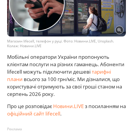
Магазин lifecell, телефон у руці. Фото: Новини.LIVE, Unsplash.
Колаж: Новини.LIVE
Мобільні оператори України пропонують
клієнтам послуги на різних гаманець. Абоненти
lifecell можуть підключити дешеві
тарифні
плани
всього за 100 грн/міс. Ми дізналися, що
користувачі отримують за свої гроші станом на
серпень 2026 року.
Про це розповідає
Новини.LIVE
з посиланням на
офіційний сайт lifecell
.
Реклама