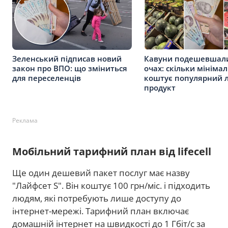
Зеленський підписав новий
Кавуни подешевшал
закон про ВПО: що зміниться
очах: скільки мініма
для переселенців
коштує популярний л
продукт
Реклама
Мобільний тарифний план від lifecell
Ще один дешевий пакет послуг має назву
"Лайфсет S". Він коштує 100 грн/міс. і підходить
людям, які потребують лише доступу до
інтернет-мережі. Тарифний план включає
домашній інтернет на швидкості до 1 Гбіт/с за