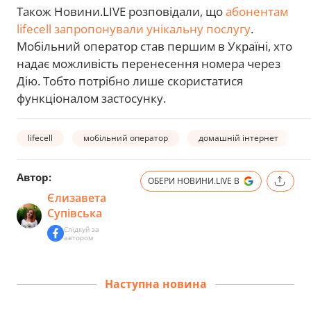
Також Новини.LIVE розповідали, що
абонентам
lifecell запропонували унікальну послугу
.
Мобільний оператор став першим в Україні, хто
надає можливість перенесення номера через
Дію. Тобто потрібно лише скористатися
функціоналом застосунку.
lifecell
мобільний оператор
домашній інтернет
Автор:
ОБЕРИ НОВИНИ.LIVE В
Єлизавета
Супівська
Слідкуй за
автором
Наступна новина