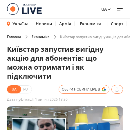
UA
Україна
Новини
Армія
Економіка
Спорт
Головна
Економіка
Київстар запустив вигідну акцію для а
Київстар запустив вигідну
акцію для абонентів: що
можна отримати і як
підключити
UA
RU
ОБЕРИ НОВИНИ.LIVE В
Дата публікації:
1 липня 2026 13:30