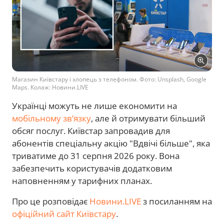
Магазин Київстару і хлопець з телефоном. Фото: Unsplash, Google
Maps. Колаж: Новини.LIVE
Українці можуть не лише економити на
мобільному зв’язку
, але й отримувати більший
обсяг послуг. Київстар запровадив для
абонентів спеціальну акцію "Вдвічі більше", яка
триватиме до 31 серпня 2026 року. Вона
забезпечить користувачів додатковим
наповненням у тарифних планах.
Про це розповідає
Новини.LIVE
з посиланням на
офіційний сайт Київстару
.