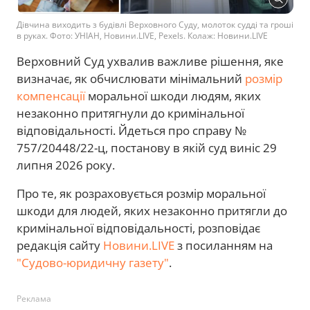
Дівчина виходить з будівлі Верховного Суду, молоток судді та гроші
в руках. Фото: УНІАН, Новини.LIVE, Pexels. Колаж: Новини.LIVE
Верховний Суд ухвалив важливе рішення, яке
визначає, як обчислювати мінімальний
розмір
компенсації
моральної шкоди людям, яких
незаконно притягнули до кримінальної
відповідальності. Йдеться про справу №
757/20448/22-ц, постанову в якій суд виніс 29
липня 2026 року.
Про те, як розраховується розмір моральної
шкоди для людей, яких незаконно притягли до
кримінальної відповідальності, розповідає
редакція сайту
Новини.LIVE
з посиланням на
"Судово-юридичну газету"
.
Реклама