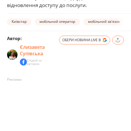
відновлення доступу до послуги.
Київстар
мобільний оператор
мобільний зв'язок
Автор:
ОБЕРИ НОВИНИ.LIVE В
Єлизавета
Супівська
Слідкуй за
автором
Реклама