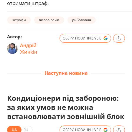
отримати штраф.
штрафи
вилов раків
риболовля
Автор:
ОБЕРИ НОВИНИ.LIVE В
Андрій
Жинкін
Наступна новина
Кондиціонери під забороною:
за яких умов не можна
встановлювати зовнішній блок
UA
RU
ОБЕРИ НОВИНИ.LIVE В