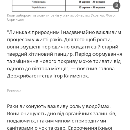
Коли заборонять ловити раків у різних областях України. Фото:
Скриншот
"Линька є природним і надзвичайно важливим
процесом у житті раків. Для того щоб рости,
вони змушені періодично скидати свій старий
твердий хітиновий панцир. Період формування
та зміцнення нового покриву може тривати від
одного до півтора місяця", — пояснив голова
Держрибагентства Ігор Клименок.
Реклама
Раки виконують важливу роль у водоймах.
Вони очищують дно від органічних залишків,
поїдаючи їх, і таким чином є природними
санітарами річок та озер. Скорочення їхньої