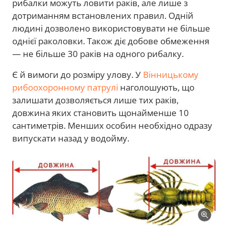
рибалки можуть ловити раків, але лише з
дотриманням встановлених правил. Одній
людині дозволено використовувати не більше
однієї раколовки. Також діє добове обмеження
— не більше 30 раків на одного рибалку.
Є й вимоги до розміру улову. У
Вінницькому
рибоохоронному патрулі
наголошують, що
залишати дозволяється лише тих раків,
довжина яких становить щонайменше 10
сантиметрів. Менших особин необхідно одразу
випускати назад у водойму.