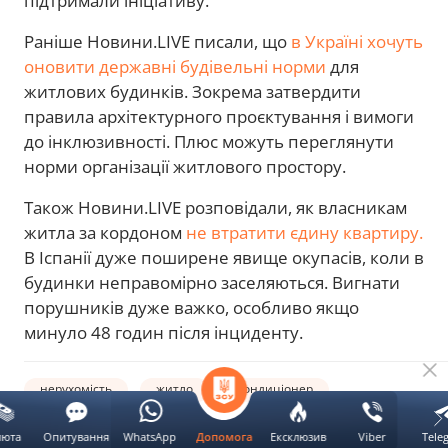
підтримали ініціативу.
Раніше Новини.LIVE писали, що
в Україні хочуть
оновити державні будівельні норми
для
житлових будинків. Зокрема затвердити
правила архітектурного проєктування і вимоги
до інклюзивності. Плюс можуть переглянути
норми організації житлового простору.
Також Новини.LIVE розповідали, як власникам
житла за кордоном
не втратити єдину квартиру.
В Іспанії дуже поширене явище окупасів, коли в
будинки неправомірно заселяються. Вигнати
порушників дуже важко, особливо якщо
минуло 48 годин після інциденту.
нерухомість
житло
кондиціонер
люта
Опитування
WhatsApp
Ексклюзив
Viber
Tele
Допомога
Автор: