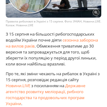
Правила риболовлі в Україні з 15 серпня. Фото: УНІАН, Новини.LIVE.
Колаж: Новини.LIVE
З 15 серпня на більшості рибогосподарських
водойм України почне діяти
сезонна заборона
на вилов раків
. Обмеження триватиме до 30
вересня та запроваджується для того, щоб
зберегти їх популяцію у період другої линьки,
коли вони найбільш вразливі.
Про те, які зміни чекають на рибалок в Україні з
15 серпня, розповідає редакція сайту
Новини.LIVE
з посиланням на
Державне
агентство розвитку меліорації, рибного
господарства та продовольчих програм
України
.