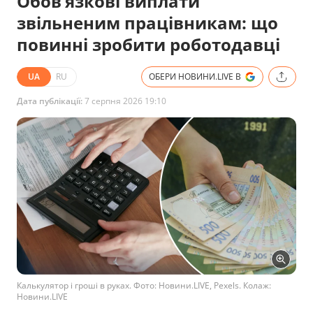
Обов’язкові виплати
звільненим працівникам: що
повинні зробити роботодавці
UA
RU
ОБЕРИ НОВИНИ.LIVE В
Дата публікації:
7 серпня 2026 19:10
Калькулятор і гроші в руках. Фото: Новини.LIVE, Pexels. Колаж:
Новини.LIVE