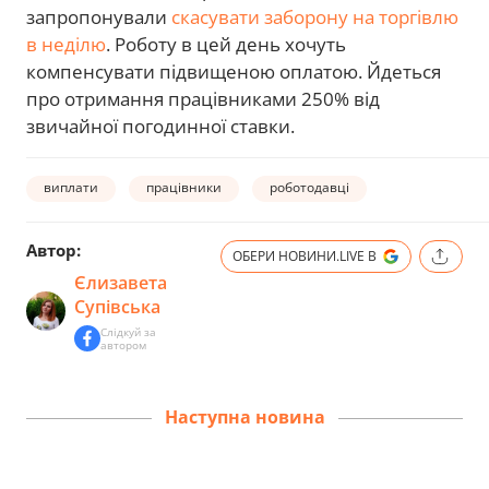
запропонували
скасувати заборону на торгівлю
в неділю
. Роботу в цей день хочуть
компенсувати підвищеною оплатою. Йдеться
про отримання працівниками 250% від
звичайної погодинної ставки.
виплати
працівники
роботодавці
Автор:
ОБЕРИ НОВИНИ.LIVE В
Єлизавета
Супівська
Слідкуй за
автором
Наступна новина