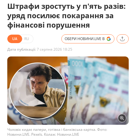
Штрафи зростуть у п'ять разів:
уряд посилює покарання за
фінансові порушення
UA
RU
ОБЕРИ НОВИНИ.LIVE В
Дата публікації:
7 серпня 2026 18:25
Чоловік кидає папери, готівка і банківська картка. Фото:
Новини.LIVE, Pexels. Колаж: Новини.LIVE