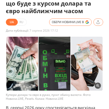
що буде з курсом долара та
євро найближчим часом
UA
RU
ОБЕРИ НОВИНИ.LIVE В
Дата публікації:
7 серпня 2026 17:12
Купюри долара та євро в руках, пункт обміну валюти. Фото:
Новини.LIVE, Pexels. Колаж: Новини.LIVE
В серпні 2026 року спостерігається висхідна