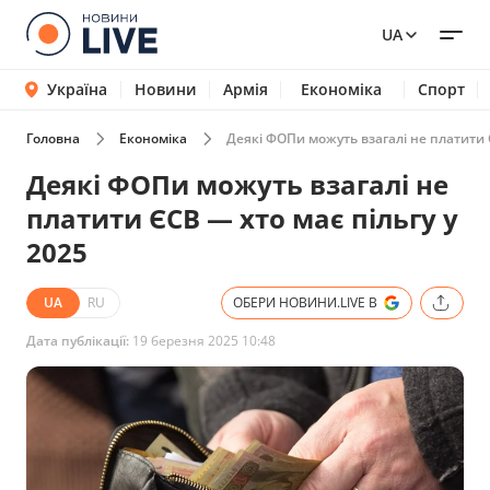
UA
Україна
Новини
Армія
Економіка
Спорт
Головна
Економіка
Деякі ФОПи можуть взагалі не платити Є
Деякі ФОПи можуть взагалі не
платити ЄСВ — хто має пільгу у
2025
UA
RU
ОБЕРИ НОВИНИ.LIVE В
Дата публікації:
19 березня 2025 10:48