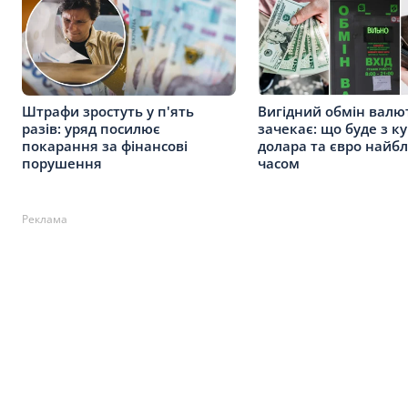
Штрафи зростуть у п'ять
Вигідний обмін валю
разів: уряд посилює
зачекає: що буде з к
покарання за фінансові
долара та євро най
порушення
часом
Реклама