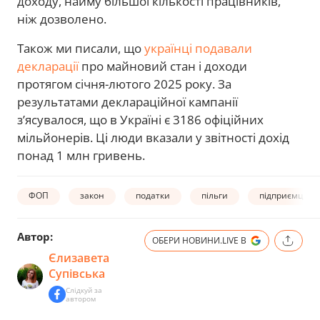
доходу, найму більшої кількості працівників,
ніж дозволено.
Також ми писали, що
українці подавали
декларації
про майновий стан і доходи
протягом січня-лютого 2025 року. За
результатами деклараційної кампанії
з’ясувалося, що в Україні є 3186 офіційних
мільйонерів. Ці люди вказали у звітності дохід
понад 1 млн гривень.
ФОП
закон
податки
пільги
підприємці
Автор:
ОБЕРИ НОВИНИ.LIVE В
Єлизавета
Супівська
Слідкуй за
автором