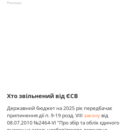
Реклама
Хто звільнений від ЄСВ
Державний бюджет на 2025 рік передбачає
припинення дії п. 9-19 розд. VIII
закону
від
08.07.2010 №2464-VI "Про збір та облік єдиного
внеску на загальнообов'язкове державне