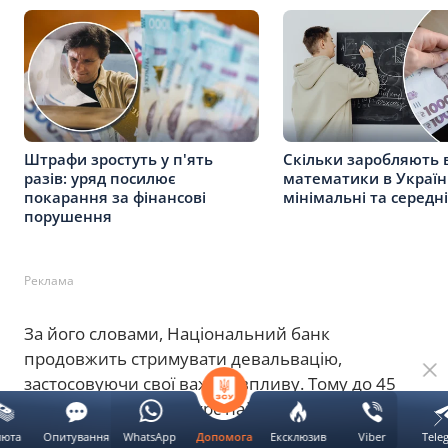
Штрафи зростуть у п'ять
Скільки заробляють 
разів: уряд посилює
математики в Україні
покарання за фінансові
мінімальні та середн
порушення
Реклама
За його словами, Національний банк
продовжить стримувати девальвацію,
застосовуючи свої важелі впливу. Тому до 45
грн/дол. офіційний курс найближчим часом не
підніметься. Варто очікувати коливань у межах
люта
Опитування
WhatsApp
Ексклюзив
Viber
Tele
Допомога