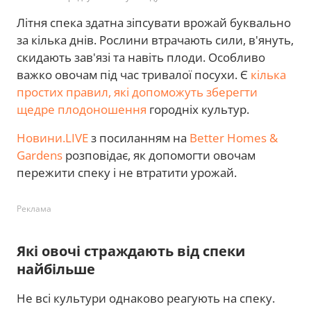
Літня спека здатна зіпсувати врожай буквально
за кілька днів. Рослини втрачають сили, в'януть,
скидають зав'язі та навіть плоди. Особливо
важко овочам під час тривалої посухи. Є
кілька
простих правил, які допоможуть зберегти
щедре плодоношення
городніх культур.
Новини.LIVE
з посиланням на
Better Homes &
Gardens
розповідає, як допомогти овочам
пережити спеку і не втратити урожай.
Реклама
Які овочі страждають від спеки
найбільше
Не всі культури однаково реагують на спеку.