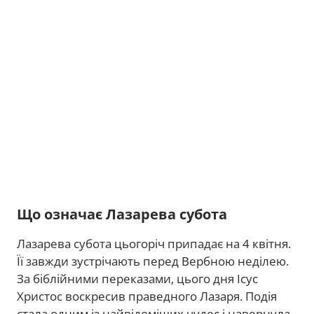
Що означає Лазарева субота
Лазарева субота цьогоріч припадає на 4 квітня.
Її завжди зустрічають перед Вербною неділею.
За біблійними переказами, цього дня Ісус
Христос воскресив праведного Лазаря. Подія
стала одним із найвідоміших чудес і навернула