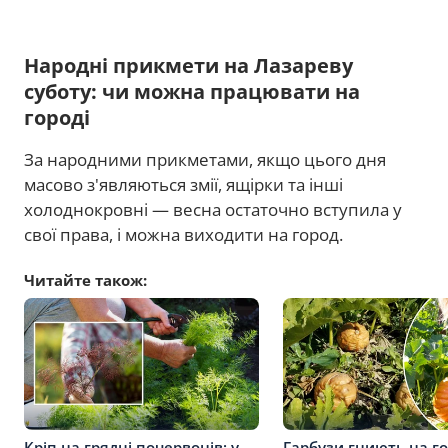
Народні прикмети на Лазареву
суботу: чи можна працювати на
городі
За народними прикметами, якщо цього дня
масово з'являються змії, ящірки та інші
холоднокровні — весна остаточно вступила у
свої права, і можна виходити на город.
Читайте також:
Кріп на грядці почервонів: у
Гарбузи гниють на го