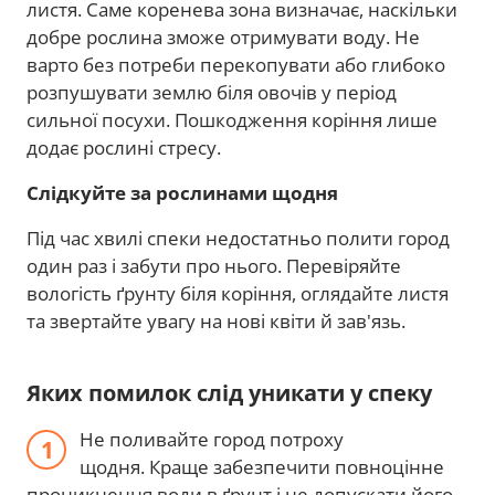
листя. Саме коренева зона визначає, наскільки
добре рослина зможе отримувати воду. Не
варто без потреби перекопувати або глибоко
розпушувати землю біля овочів у період
сильної посухи. Пошкодження коріння лише
додає рослині стресу.
Слідкуйте за рослинами щодня
Під час хвилі спеки недостатньо полити город
один раз і забути про нього. Перевіряйте
вологість ґрунту біля коріння, оглядайте листя
та звертайте увагу на нові квіти й зав'язь.
Яких помилок слід уникати у спеку
Не поливайте город потроху
щодня. Краще забезпечити повноцінне
проникнення води в ґрунт і не допускати його