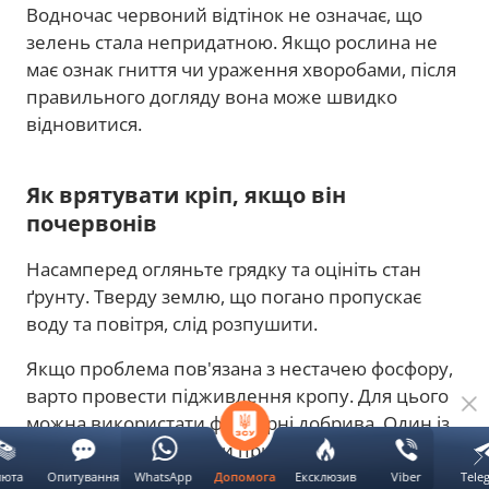
Водночас червоний відтінок не означає, що
зелень стала непридатною. Якщо рослина не
має ознак гниття чи ураження хворобами, після
правильного догляду вона може швидко
відновитися.
Як врятувати кріп, якщо він
почервонів
Насамперед огляньте грядку та оцініть стан
ґрунту. Тверду землю, що погано пропускає
воду та повітря, слід розпушити.
Якщо проблема пов'язана з нестачею фосфору,
варто провести підживлення кропу. Для цього
можна використати фосфорні добрива. Один із
варіантів — розчинити приблизно 15-20 г
суперфосфату у 10 л води та полити рослини
люта
Опитування
WhatsApp
Ексклюзив
Viber
Tele
Допомога