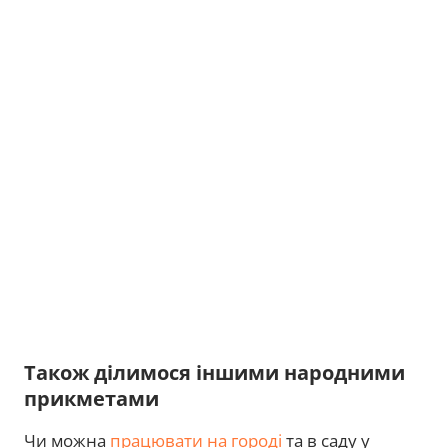
Також ділимося іншими народними
прикметами
Чи можна
працювати на городі
та в саду у