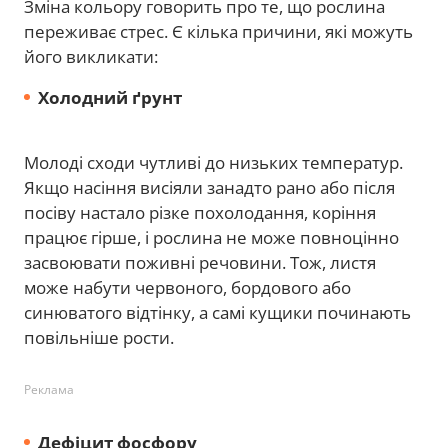
Зміна кольору говорить про те, що рослина
переживає стрес. Є кілька причини, які можуть
його викликати:
Холодний ґрунт
Молоді сходи чутливі до низьких температур.
Якщо насіння висіяли занадто рано або після
посіву настало різке похолодання, коріння
працює гірше, і рослина не може повноцінно
засвоювати поживні речовини. Тож, листя
може набути червоного, бордового або
синюватого відтінку, а самі кущики починають
повільніше рости.
Реклама
Дефіцит фосфору