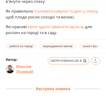
в'янути через спеку.
Як правильно
поливати кавуни та дині у спеку
,
щоб плоди росли солодкі та великі.
Які красиві
квіти здатні замінити мульчу
для
рослин на городі та в саду.
робота на городі
вирощування овочів
захист від спеки
Автор:
ОБЕРИ НОВИНИ.LIVE В
Максим
Лозовий
Наступна новина