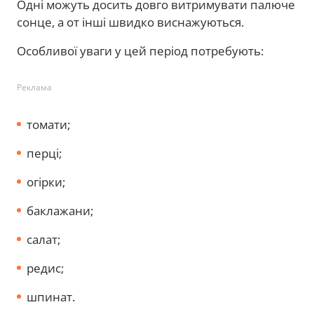
Одні можуть досить довго витримувати палюче
сонце, а от інші швидко виснажуються.
Особливої уваги у цей період потребують:
Реклама
томати;
перці;
огірки;
баклажани;
салат;
редис;
шпинат.