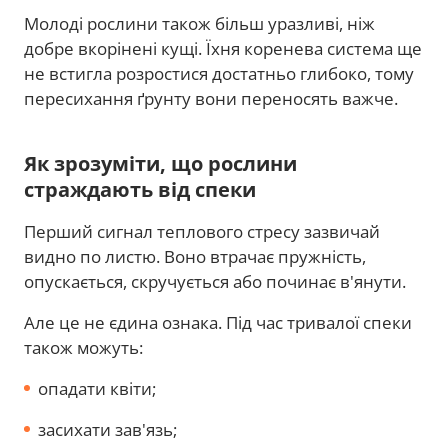
Молоді рослини також більш уразливі, ніж
добре вкорінені кущі. Їхня коренева система ще
не встигла розростися достатньо глибоко, тому
пересихання ґрунту вони переносять важче.
Як зрозуміти, що рослини
страждають від спеки
Перший сигнал теплового стресу зазвичай
видно по листю. Воно втрачає пружність,
опускається, скручується або починає в'янути.
Але це не єдина ознака. Під час тривалої спеки
також можуть:
опадати квіти;
засихати зав'язь;