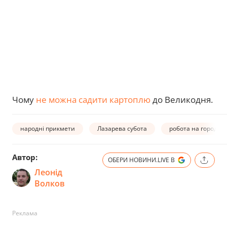
Чому
не можна садити картоплю
до Великодня.
народні прикмети
Лазарева субота
робота на городі
Автор:
ОБЕРИ НОВИНИ.LIVE В
Леонід
Волков
Реклама