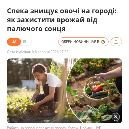
Спека знищує овочі на городі:
як захистити врожай від
палючого сонця
UA
RU
ОБЕРИ НОВИНИ.LIVE В
Дата публікації:
8 серпня 2026 07:32
Робота на городі у спекотну погоду. Колаж: Новини.LIVE