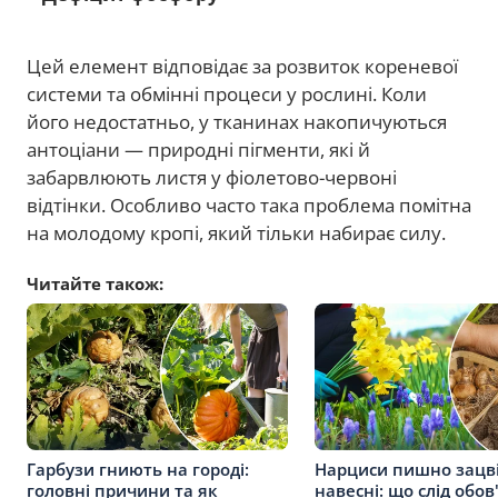
Цей елемент відповідає за розвиток кореневої
системи та обмінні процеси у рослині. Коли
його недостатньо, у тканинах накопичуються
антоціани — природні пігменти, які й
забарвлюють листя у фіолетово-червоні
відтінки. Особливо часто така проблема помітна
на молодому кропі, який тільки набирає силу.
Читайте також:
Гарбузи гниють на городі:
Нарциси пишно зацв
головні причини та як
навесні: що слід обов