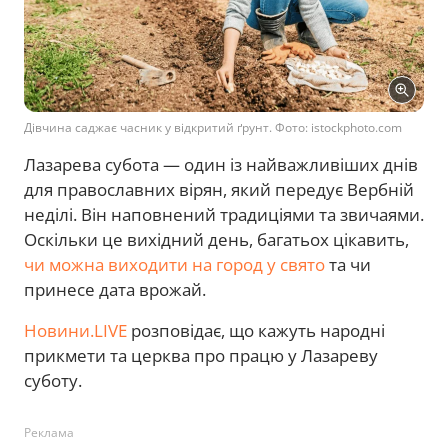
Дівчина саджає часник у відкритий ґрунт. Фото: istockphoto.com
Лазарева субота — один із найважливіших днів
для православних вірян, який передує Вербній
неділі. Він наповнений традиціями та звичаями.
Оскільки це вихідний день, багатьох цікавить,
чи можна виходити на город у свято
та чи
принесе дата врожай.
Новини.LIVE
розповідає, що кажуть народні
прикмети та церква про працю у Лазареву
суботу.
Реклама