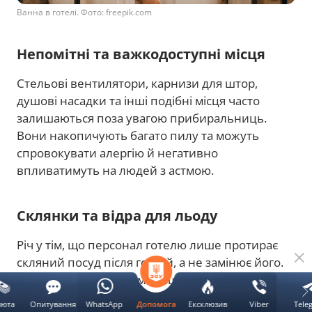
Ванна в готелі. Фото: freepik.com
Непомітні та важкодоступні місця
Стельові вентилятори, карнизи для штор,
душові насадки та інші подібні місця часто
залишаються поза увагою прибиральниць.
Вони накопичують багато пилу та можуть
спровокувати алергію й негативно
впливатимуть на людей з астмою.
Склянки та відра для льоду
Річ у тім, що персонал готелю лише протирає
скляний посуд після гостей, а не замінює його.
Перед використанням краще заливати їх
окропом. Відерце для льоду також є
люта
Опитування
WhatsApp
Ексклюзив
Viber
Tele
Допомога