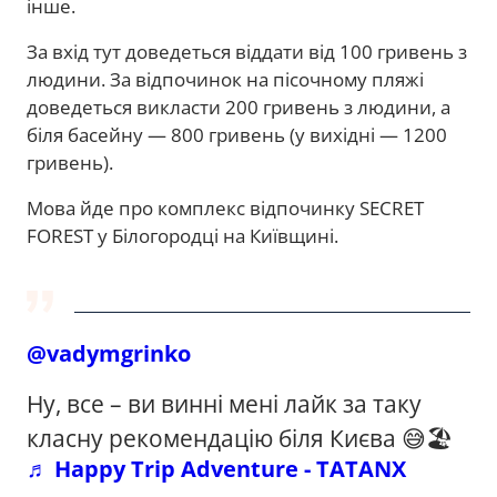
інше.
За вхід тут доведеться віддати від 100 гривень з
людини. За відпочинок на пісочному пляжі
доведеться викласти 200 гривень з людини, а
біля басейну — 800 гривень (у вихідні — 1200
гривень).
Мова йде про комплекс відпочинку SECRET
FOREST у Білогородці на Київщині.
@vadymgrinko
Ну, все – ви винні мені лайк за таку
класну рекомендацію біля Києва 😅🏖️
♬ Happy Trip Adventure - TATANX