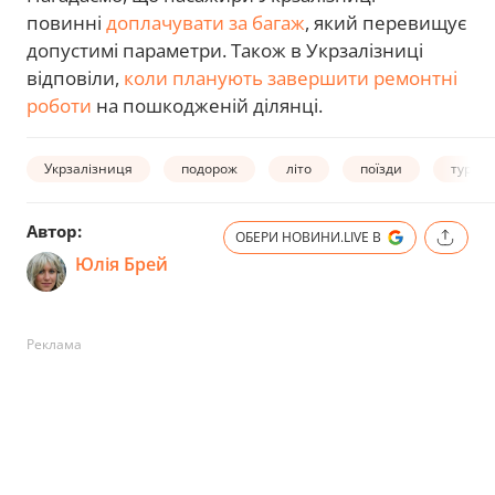
повинні
доплачувати за багаж
, який перевищує
допустимі параметри. Також в Укрзалізниці
відповіли,
коли планують завершити ремонтні
роботи
на пошкодженій ділянці.
Укрзалізниця
подорож
літо
поїзди
туриз
Автор:
ОБЕРИ НОВИНИ.LIVE В
Юлія Брей
Реклама