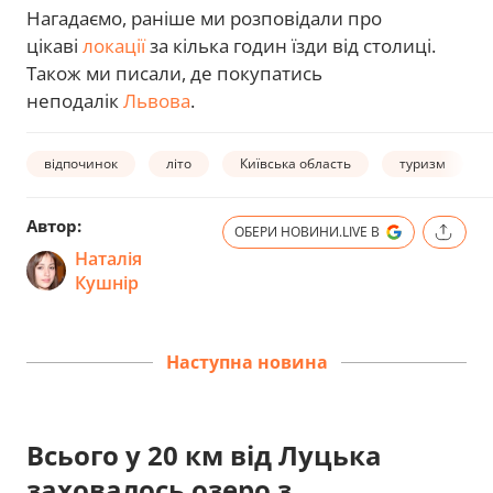
Нагадаємо, раніше ми розповідали про
цікаві
локації
за кілька годин їзди від столиці.
Також ми писали, де покупатись
неподалік
Львова
.
відпочинок
літо
Київська область
туризм
Автор:
ОБЕРИ НОВИНИ.LIVE В
Наталія
Кушнір
Наступна новина
Всього у 20 км від Луцька
заховалось озеро з