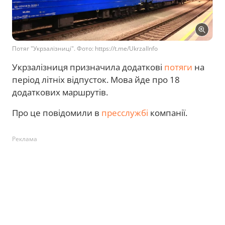
Потяг "Укрзалізниці". Фото: https://t.me/UkrzalInfo
Укрзалізниця призначила додаткові
потяги
на
період літніх відпусток. Мова йде про 18
додаткових маршрутів.
Про це повідомили в
пресслужбі
компанії.
Реклама