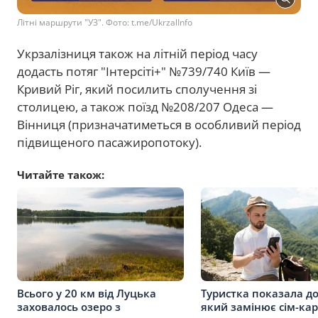
Літні маршрути "УЗ". Фото: t.me/UkrzalInfo
Укрзалізниця також на літній період часу
додасть потяг "Інтерсіті+" №739/740 Київ —
Кривий Ріг, який посилить сполучення зі
столицею, а також поїзд №208/207 Одеса —
Вінниця (призначатиметься в особливий період
підвищеного пасажиропотоку).
Читайте також:
Всього у 20 км від Луцька
Туристка показала до
заховалось озеро з
який замінює сім-кар