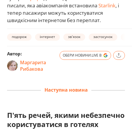
писали, яка авіакомпанія встановила
Starlink
, і
тепер пасажири можуть користуватися
швидкісним інтернетом без переплат.
подорож
інтернет
зв'язок
застосунок
тур
Автор:
ОБЕРИ НОВИНИ.LIVE В
Маргарита
Рибакова
Наступна новина
П'ять речей, якими небезпечно
користуватися в готелях