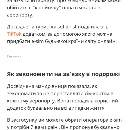
зв'язку та інтернету. Проте мандрівникам може
обійтися в "копійочку" нова сім-карта в
аеропорту.
Досвідчена туристка sofia.rist поділилася в
TikTok
додатком, за допомогою якого можна
придбати e-sim будь-якої країни світу онлайн.
Реклама
Як зекономити на зв'язку в подорожі
Досвідчена мандрівниця показала, як
зекономити та не переставляти сім-картки в
кожному аеропорту. Вона порадила корисний
додаток буквально на всі випадки життя.
В застосунку ви можете обрати оператора e-sim
у потрібній вам країні. Він пропонує буквально