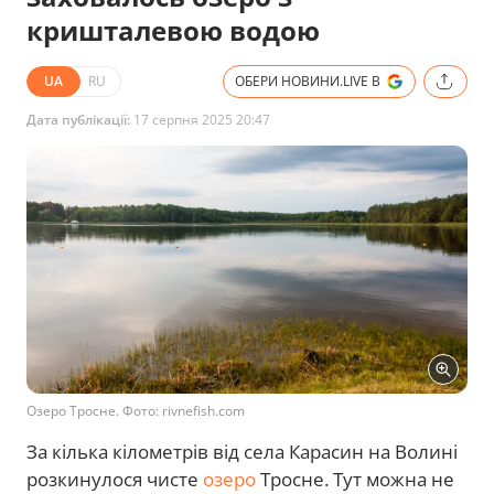
кришталевою водою
UA
RU
ОБЕРИ НОВИНИ.LIVE В
Дата публікації:
17 серпня 2025 20:47
Озеро Тросне. Фото: rivnefish.com
За кілька кілометрів від села Карасин на Волині
розкинулося чисте
озеро
Тросне. Тут можна не