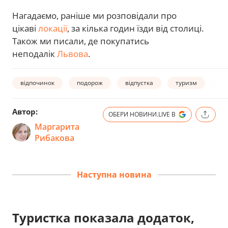
Нагадаємо, раніше ми розповідали про
цікаві
локації
, за кілька годин їзди від столиці.
Також ми писали, де покупатись
неподалік
Львова
.
відпочинок
подорож
відпустка
туризм
оз
Автор:
ОБЕРИ НОВИНИ.LIVE В
Маргарита
Рибакова
Наступна новина
Туристка показала додаток,