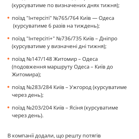
(курсуватиме по визначених днях тижня);
поїзд "Інтерсіті" №765/764 Київ — Одеса
(курсуватиме 6 разів на тиждень);
поїзд "Інтерсіті+" №736/735 Київ – Дніпро
(курсуватиме у визначені дні тижня);
поїзд №147/148 Житомир – Одеса
(подовження маршруту Одеса – Київ до
Житомира);
поїзд №283/284 Київ – Ужгород (курсуватиме
через день);
поїзд №203/204 Київ – Ясіня (курсуватиме
через день).
В компанії додали, що решту потягів