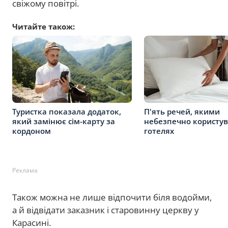
свіжому повітрі.
Читайте також:
Туристка показала додаток,
П'ять речей, якими
який замінює сім-карту за
небезпечно користув
кордоном
готелях
Реклама
Також можна не лише відпочити біля водойми,
а й відвідати заказник і старовинну церкву у
Карасині.