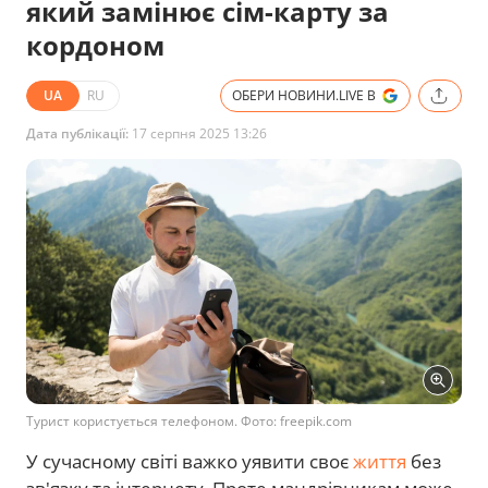
який замінює сім-карту за
кордоном
UA
RU
ОБЕРИ НОВИНИ.LIVE В
Дата публікації:
17 серпня 2025 13:26
Турист користується телефоном. Фото: freepik.com
У сучасному світі важко уявити своє
життя
без