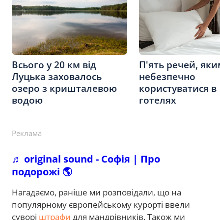
Всього у 20 км від
П'ять речей, як
Луцька заховалось
небезпечно
озеро з кришталевою
користуватися в
водою
готелях
Реклама
♬ original sound - Софія | Про
подорожі 🌎
Нагадаємо, раніше ми розповідали, що на
популярному європейському курорті ввели
суворі
штрафи
для мандрівників. Також ми