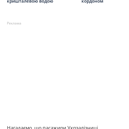
кришталевою водою
кордоном
Реклама
Нагадаємо, що пасажири Укрзалізниці