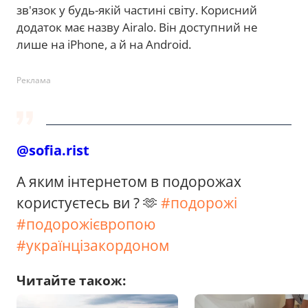
зв'язок у будь-якій частині світу. Корисний
додаток має назву Airalo. Він доступний не
лише на iPhone, а й на Android.
Реклама
@sofia.rist
А яким інтернетом в подорожах
користуєтесь ви ? 🫶
#подорожі
#подорожієвропою
#українцізакордоном
Читайте також: