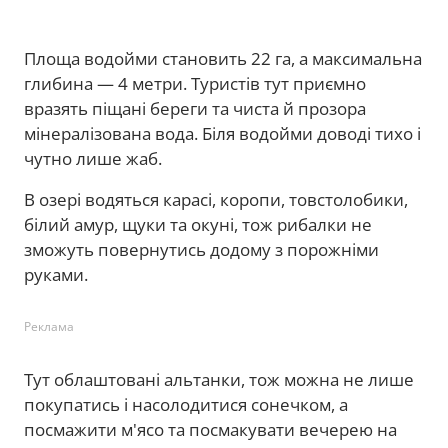
Площа водойми становить 22 га, а максимальна
глибина — 4 метри. Туристів тут приємно
вразять піщані береги та чиста й прозора
мінералізована вода. Біля водойми доводі тихо і
чутно лише жаб.
В озері водяться карасі, коропи, товстолобики,
білий амур, щуки та окуні, тож рибалки не
зможуть повернутись додому з порожніми
руками.
Реклама
Тут облаштовані альтанки, тож можна не лише
покупатись і насолодитися сонечком, а
посмажити м'ясо та посмакувати вечерею на