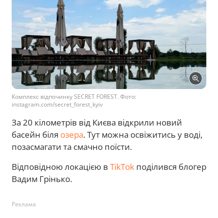
Комплекс відпочинку SECRET FOREST. Фото:
instagram.com/secret_forest_kyiv
За 20 кілометрів від Києва відкрили новий
басейн біля
озера
. Тут можна освіжитись у воді,
позасмагати та смачно поїсти.
Відповідною локацією в
TikTok
поділився блогер
Вадим Грінько.
Реклама