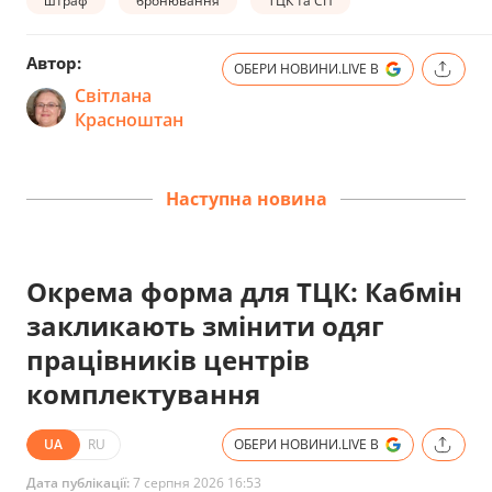
штраф
бронювання
ТЦК та СП
Автор:
ОБЕРИ НОВИНИ.LIVE В
Світлана
Красноштан
Наступна новина
Окрема форма для ТЦК: Кабмін
закликають змінити одяг
працівників центрів
комплектування
UA
RU
ОБЕРИ НОВИНИ.LIVE В
Дата публікації:
7 серпня 2026 16:53