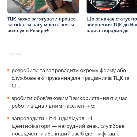
ТЦК може затягувати процес:
Що означає статус п
за скільки часу мають зняти
звернення ТЦК до Нац
розшук в Резерв+
юрист порадив дії
Реклама
розробити та запровадити окрему форму або
службове екіпірування для працівників ТЦК та
СП;
зробити обов'язковим її використання під час
роботи з цивільним населенням;
запровадити чіткі індивідуальні
ідентифікатори — нагрудний знак, службове
посвідчення або інший засіб ідентифікації;