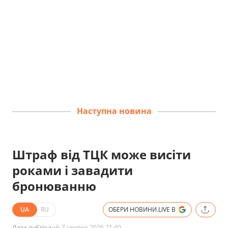
Наступна новина
Штраф від ТЦК може висіти
роками і завадити
бронюванню
UA
RU
ОБЕРИ НОВИНИ.LIVE В
Дата публікації:
7 серпня 2026 21:40