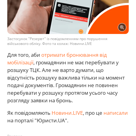
Застосунок "Резерв+" із повідомленням про порушення
військового обліку. Фото та колаж: Новини.LIVE
Для того, аби
отримати бронювання від
мобілізації
, громадянин не має перебувати у
розшуку ТЦК. Але не варто думати, що
відсутність розшуку важлива тільки на момент
подачі документів. Громадянин не повинен
перебувати у розшуку протягом усього часу
розгляду заявки на бронь.
Як повідомляють
Новини.LIVE
, про це
написали
на порталі "Юристи.UA".