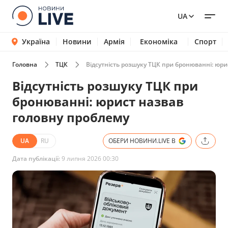
UA
Україна
Новини
Армія
Економіка
Спорт
Головна
ТЦК
Відсутність розшуку ТЦК при бронюванні: юри
Відсутність розшуку ТЦК при
бронюванні: юрист назвав
головну проблему
UA
RU
ОБЕРИ НОВИНИ.LIVE В
Дата публікації:
9 липня 2026 00:30