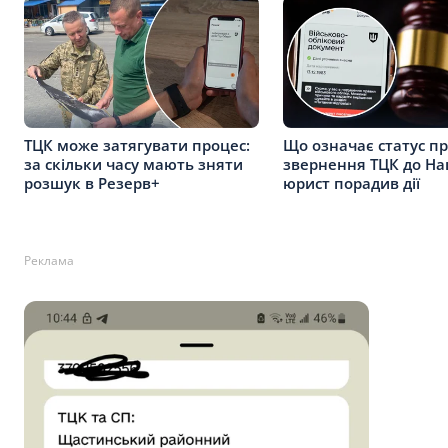
ТЦК може затягувати процес:
Що означає статус п
за скільки часу мають зняти
звернення ТЦК до Нац
розшук в Резерв+
юрист порадив дії
Реклама