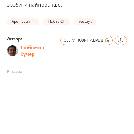
зробити найпростіше.
бронювання
ТЦК та СП
розшук
Автор:
ОБЕРИ НОВИНИ.LIVE В
Любомир
Кучер
Реклама