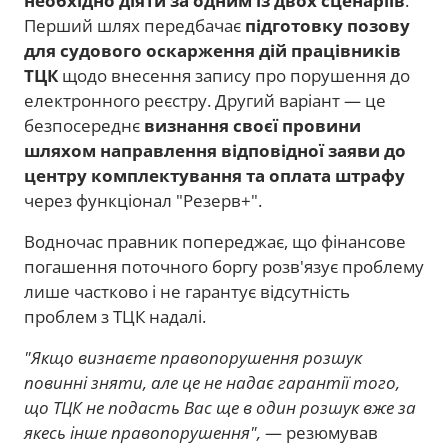
необхідно діяти за одним із двох сценаріїв
.
Перший шлях передбачає
підготовку позову
для судового оскарження дій працівників
ТЦК
щодо внесення запису про порушення до
електронного реєстру. Другий варіант — це
безпосереднє
визнання своєї провини
шляхом направлення відповідної заяви до
центру комплектування та оплата штрафу
через функціонал "Резерв+".
Водночас правник попереджає, що фінансове
погашення поточного боргу розв'язує проблему
лише частково і не гарантує відсутність
проблем з ТЦК надалі.
"Якщо визнаєте правопорушення розшук
повинні зняти, але це не надає гарантії того,
що ТЦК не подасть Вас ще в один розшук вже за
якесь інше правопорушення",
— резюмував