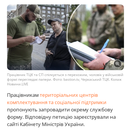
Працівник ТЦК та СП спілкується з перехожим, чоловік у військовій
формі переглядає папери. Фото: bastion.tv, Черкаський ТЦК. Колаж
Новини.LIVE
Працівникам
територіальних центрів
комплектування та соціальної підтримки
пропонують запровадити окрему службову
форму. Відповідну петицію зареєстрували на
сайті Кабінету Міністрів України.