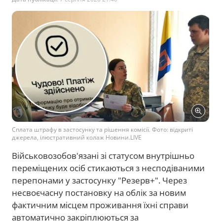
Сплата штрафу в застосунку та рішення комісії. Фото: відкриті
джерела, ілюстративний колаж Новини.LIVE
Військовозобов'язані зі статусом внутрішньо
переміщених осіб стикаються з несподіваними
перепонами у застосунку "Резерв+". Через
несвоєчасну постановку на облік за новим
фактичним місцем проживання їхні справи
автоматично закріплюються за