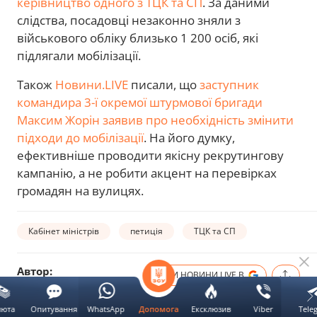
керівництво одного з ТЦК та СП
. За даними
слідства, посадовці незаконно зняли з
військового обліку близько 1 200 осіб, які
підлягали мобілізації.
Також
Новини.LIVE
писали, що
заступник
командира 3-ї окремої штурмової бригади
Максим Жорін заявив про необхідність змінити
підходи до мобілізації
. На його думку,
ефективніше проводити якісну рекрутингову
кампанію, а не робити акцент на перевірках
громадян на вулицях.
Кабінет міністрів
петиція
ТЦК та СП
Автор:
ОБЕРИ НОВИНИ.LIVE В
Крістіна
Павлова
люта
Опитування
WhatsApp
Ексклюзив
Viber
Tele
Допомога