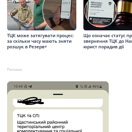
ТЦК може затягувати процес:
Що означає статус п
за скільки часу мають зняти
звернення ТЦК до Нац
розшук в Резерв+
юрист порадив дії
Реклама