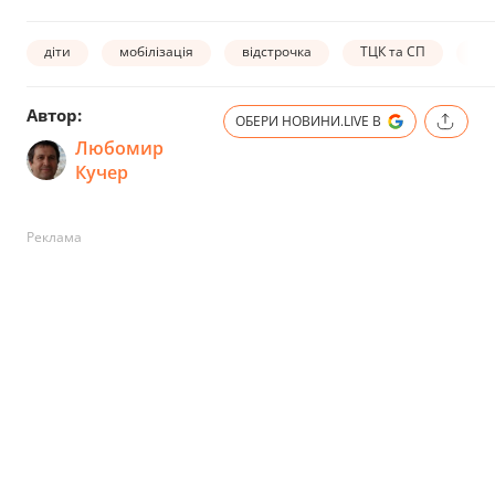
діти
мобілізація
відстрочка
ТЦК та СП
ба
Автор:
ОБЕРИ НОВИНИ.LIVE В
Любомир
Кучер
Реклама