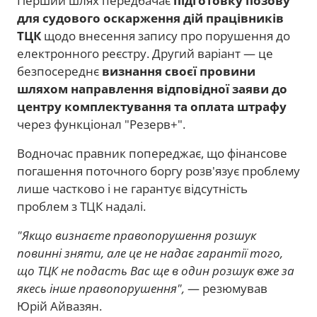
Перший шлях передбачає
підготовку позову
для судового оскарження дій працівників
ТЦК
щодо внесення запису про порушення до
електронного реєстру. Другий варіант — це
безпосереднє
визнання своєї провини
шляхом направлення відповідної заяви до
центру комплектування та оплата штрафу
через функціонал "Резерв+".
Водночас правник попереджає, що фінансове
погашення поточного боргу розв'язує проблему
лише частково і не гарантує відсутність
проблем з ТЦК надалі.
"Якщо визнаєте правопорушення розшук
повинні зняти, але це не надає гарантії того,
що ТЦК не подасть Вас ще в один розшук вже за
якесь інше правопорушення",
— резюмував
Юрій Айвазян.