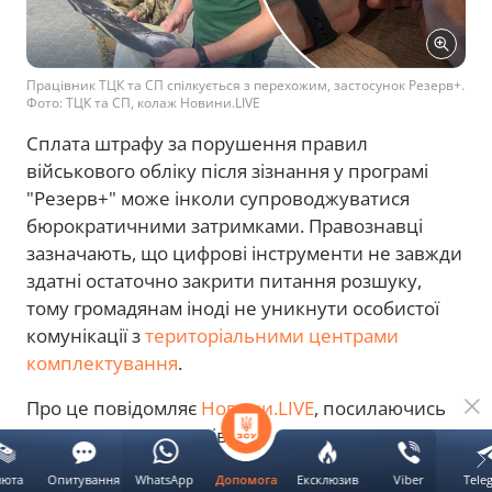
Працівник ТЦК та СП спілкується з перехожим, застосунок Резерв+.
Фото: ТЦК та СП, колаж Новини.LIVE
Сплата штрафу за порушення правил
військового обліку після зізнання у програмі
"Резерв+" може інколи супроводжуватися
бюрократичними затримками. Правознавці
зазначають, що цифрові інструменти не завжди
здатні остаточно закрити питання розшуку,
тому громадянам іноді не уникнути особистої
комунікації з
територіальними центрами
комплектування
.
Про це повідомляє
Новини.LIVE
, посилаючись
на
пояснення
юристів.
люта
Опитування
WhatsApp
Ексклюзив
Viber
Tele
Допомога