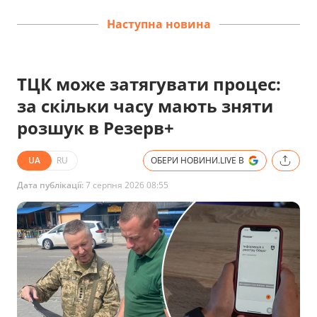
Наступна новина
ТЦК може затягувати процес:
за скільки часу мають зняти
розшук в Резерв+
UA
RU
ОБЕРИ НОВИНИ.LIVE В
Дата публікації:
7 серпня 2026 08:55