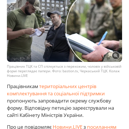
Працівник ТЦК та СП спілкується з перехожим, чоловік у військовій
формі переглядає папери. Фото: bastion.tv, Черкаський ТЦК. Колаж
Новини.LIVE
Працівникам
територіальних центрів
комплектування та соціальної підтримки
пропонують запровадити окрему службову
форму. Відповідну петицію зареєстрували на
сайті Кабінету Міністрів України.
Про це повідомляє
Новини.LIVE
з
посиланням