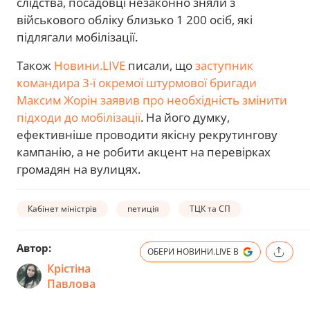
слідства, посадовці незаконно зняли з
військового обліку близько 1 200 осіб, які
підлягали мобілізації.
Також
Новини.LIVE
писали, що
заступник
командира 3-ї окремої штурмової бригади
Максим Жорін заявив про необхідність змінити
підходи до мобілізації
. На його думку,
ефективніше проводити якісну рекрутингову
кампанію, а не робити акцент на перевірках
громадян на вулицях.
Кабінет міністрів
петиція
ТЦК та СП
Автор:
ОБЕРИ НОВИНИ.LIVE В
Крістіна
Павлова