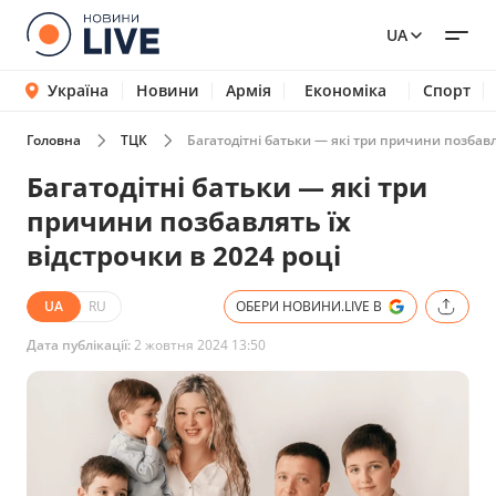
UA
Україна
Новини
Армія
Економіка
Спорт
Головна
ТЦК
Багатодітні батьки — які три причини позбавля
Багатодітні батьки — які три
причини позбавлять їх
відстрочки в 2024 році
UA
RU
ОБЕРИ НОВИНИ.LIVE В
Дата публікації:
2 жовтня 2024 13:50