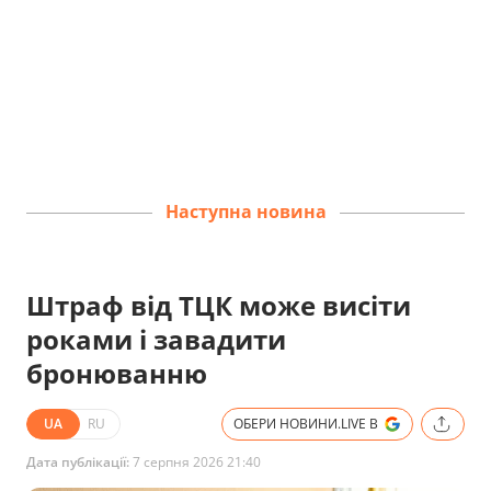
Наступна новина
Штраф від ТЦК може висіти
роками і завадити
бронюванню
UA
RU
ОБЕРИ НОВИНИ.LIVE В
Дата публікації:
7 серпня 2026 21:40