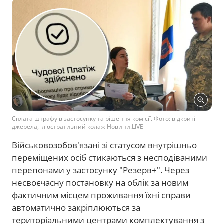
Сплата штрафу в застосунку та рішення комісії. Фото: відкриті
джерела, ілюстративний колаж Новини.LIVE
Військовозобов'язані зі статусом внутрішньо
переміщених осіб стикаються з несподіваними
перепонами у застосунку "Резерв+". Через
несвоєчасну постановку на облік за новим
фактичним місцем проживання їхні справи
автоматично закріплюються за
територіальними центрами комплектування з