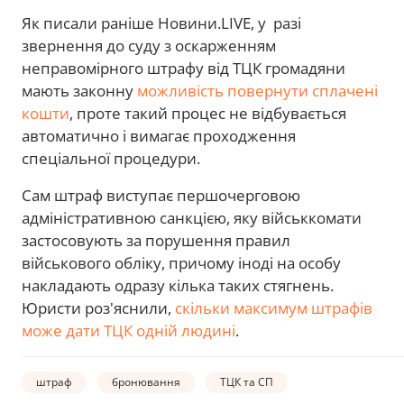
Як писали раніше Новини.LIVE, у разі
звернення до суду з оскарженням
неправомірного штрафу від ТЦК громадяни
мають законну
можливість повернути сплачені
кошти
, проте такий процес не відбувається
автоматично і вимагає проходження
спеціальної процедури.
Сам штраф виступає першочерговою
адміністративною санкцією, яку військкомати
застосовують за порушення правил
військового обліку, причому іноді на особу
накладають одразу кілька таких стягнень.
Юристи роз'яснили,
скільки максимум штрафів
може дати ТЦК одній людині
.
штраф
бронювання
ТЦК та СП