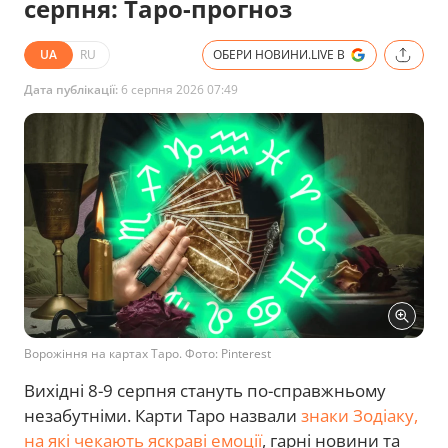
серпня: Таро-прогноз
UA
RU
ОБЕРИ НОВИНИ.LIVE В
Дата публікації:
6 серпня 2026 07:49
Ворожіння на картах Таро. Фото: Pinterest
Вихідні 8-9 серпня стануть по-справжньому
незабутніми. Карти Таро назвали
знаки Зодіаку,
на які чекають яскраві емоції
, гарні новини та