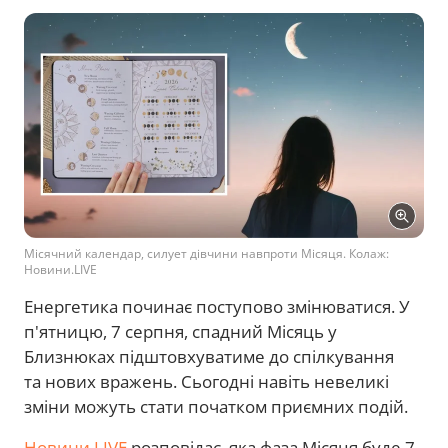
Місячний календар, силует дівчини навпроти Місяця. Колаж:
Новини.LIVE
Енергетика починає поступово змінюватися. У
п'ятницю, 7 серпня, спадний Місяць у
Близнюках підштовхуватиме до спілкування
та нових вражень. Сьогодні навіть невеликі
зміни можуть стати початком приємних подій.
Новини.LIVE
розповідає, яка фаза Місяця буде 7