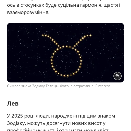
ось в стосунках буде суцільна гармонія, щастя і
взаєморозуміння.
Символ знака Зодіаку Телець. Фото ілюстративне: Pinterest
Лев
У 2025 році люди, народжені під цим знаком
Зодіаку, можуть досягнути нових висот у
професійному житті і отримати можливість