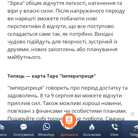
"Зірка" обіцяє відчуття легкості, натхнення та
віри у власні сили. Після напруженого періоду
ви нарешті зможете побачити нові
перспективи й відчути, що все поступово
складається саме так, як потрібно. Вихідні
чудово підійдуть для творчості, зустрічей із
друзями, нових захоплень або планування
майбутнього.
Телець — карта Таро "Імператриця"
"Імператриця" говорить про період достатку та
задоволень. 8 та 9 серпня ви можете відчути
приплив сил. Також можливі хороші новини,
пов'язані з фінансами чи особистими планами.
Подаруйте собі трохи більше турботи. Смачна
вечеря, відпочинок на природі, час із
близькими чи невелика покупка для душі
люта
Опитування
WhatsApp
Ексклюзив
Viber
Tele
Допомога