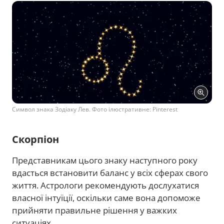
Символ знака Зодіаку Лев. Фото ілюстративне: Pinterest
Скорпіон
Представникам цього знаку наступного року
вдасться встановити баланс у всіх сферах свого
життя. Астрологи рекомендують дослухатися
власної інтуїції, оскільки саме вона допоможе
прийняти правильне рішення у важких
ситуаціях.