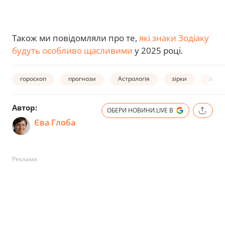
Також ми повідомляли про те,
які знаки Зодіаку
будуть особливо щасливими
у 2025 році.
гороскоп
прогнози
Астрологія
зірки
знаки
Автор:
ОБЕРИ НОВИНИ.LIVE В
Єва Глоба
Реклама