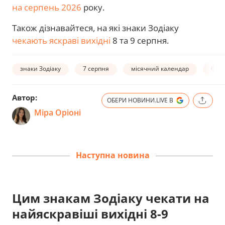
на серпень 2026
року.
Також дізнавайтеся, на які знаки Зодіаку
чекають яскраві вихідні
8 та 9 серпня.
знаки Зодіаку
7 серпня
місячний календар
Фази
Автор:
ОБЕРИ НОВИНИ.LIVE В
Міра Оріоні
Наступна новина
Цим знакам Зодіаку чекати на
найяскравіші вихідні 8-9