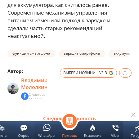
для аккумулятора, как считалось ранее.
Современные механизмы управления
питанием изменили подход к зарядке и
сделали часть старых рекомендаций
неактуальной.
функции смартфона
зарядка смартфона
аккумулятор 
Автор:
ВЫБЕРИ НОВИНИ.LIVE В
Владимир
Мололкин
Следите за
автором
Следующая новость
люта
Опрос
WhatsApp
Ексклюзив
Viber
Tele
Помощь