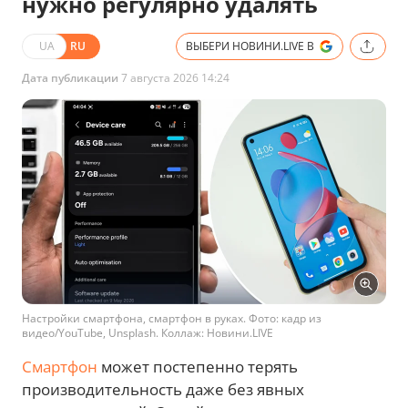
нужно регулярно удалять
UA
RU
ВЫБЕРИ НОВИНИ.LIVE В
Дата публикации
7 августа 2026 14:24
Настройки смартфона, смартфон в руках. Фото: кадр из
видео/YouTube, Unsplash. Коллаж: Новини.LIVE
Смартфон
может постепенно терять
производительность даже без явных