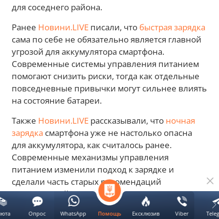
для соседнего района.
Ранее
Новини.LIVE
писали, что
быстрая зарядка
сама по себе не обязательно является главной
угрозой для аккумулятора смартфона.
Современные системы управления питанием
помогают снизить риски, тогда как отдельные
повседневные привычки могут сильнее влиять
на состояние батареи.
Также
Новини.LIVE
рассказывали, что
ночная
зарядка
смартфона уже не настолько опасна
для аккумулятора, как считалось ранее.
Современные механизмы управления
питанием изменили подход к зарядке и
сделали часть старых рекомендаций
неактуальной.
люта
Опрос
WhatsApp
Ексклюзив
Viber
Tele
Помощь