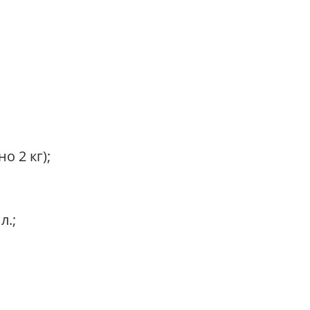
о 2 кг);
л.;