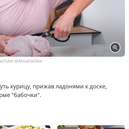
ouTube @AlinaFooDee
ть курицу, прижав ладонями к доске,
рме "бабочки".