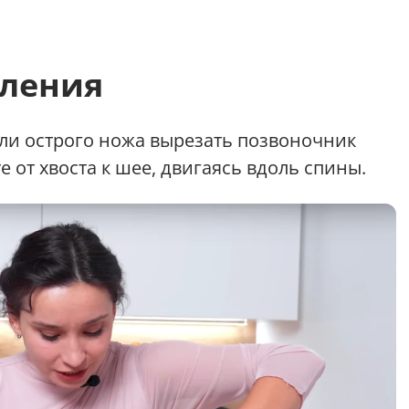
вления
и острого ножа вырезать позвоночник
 от хвоста к шее, двигаясь вдоль спины.