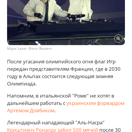
Major Lazer. Фото: Reuters
После угасания олимпийского огня флаг Игр
передан представителям Франции, где в 2030
году в Альпах состоится следующая зимняя
Олимпиада.
Напомним, в итальянской "Роме" не хотят в
дальнейшем работать с
украинским форвардом
Артемом Довбиком
.
Легендарный нападающий "Аль-Насра"
Криштиану Роналду забил 500 мячей
после 30