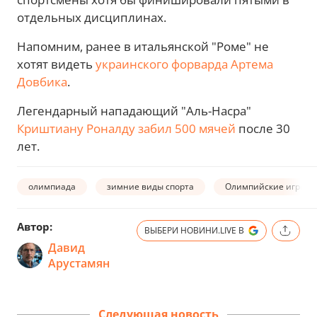
отдельных дисциплинах.
Напомним, ранее в итальянской "Роме" не
хотят видеть
украинского форварда Артема
Довбика
.
Легендарный нападающий "Аль-Насра"
Криштиану Роналду забил 500 мячей
после 30
лет.
олимпиада
зимние виды спорта
Олимпийские игры-2
Автор:
ВЫБЕРИ НОВИНИ.LIVE В
Давид
Арустамян
Следующая новость