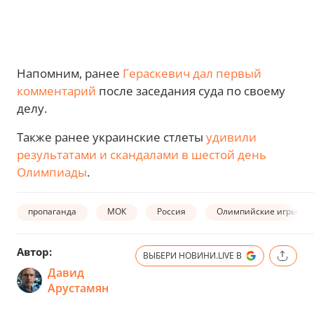
Напомним, ранее
Гераскевич дал первый
комментарий
после заседания суда по своему
делу.
Также ранее украинские стлеты
удивили
результатами и скандалами в шестой день
Олимпиады
.
пропаганда
МОК
Россия
Олимпийские игры-20
Автор:
ВЫБЕРИ НОВИНИ.LIVE В
Давид
Арустамян