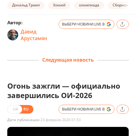
Дональд Трамп
Хоккей
олимпиада
Сборная США
Автор:
ВЫБЕРИ НОВИНИ.LIVE В
Давид
Арустамян
Следующая новость
Огонь зажгли — официально
завершились ОИ-2026
UA
RU
ВЫБЕРИ НОВИНИ.LIVE В
Дата публикации
23 февраля 2026 01:53