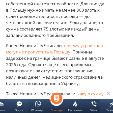
собственной платежеспособности. Для въезда
в Польшу нужно иметь не менее 300 злотых,
если продолжительность поездки — до
четырех дней включительно. Если дольше, то
сумма составляет 75 злотых на каждый день
запланированного пребывания.
Ранее Новини.LIVE писали,
почему украинцев
могут не пропустить в Польшу
. Причины
задержек на границе бывают разные в августе
2026 года. Однако чаще всего проблемы
возникают из-за отсутствия приглашения,
наличных денег, медицинского страхования и
билета на возвращение в Украину.
Также Новини.LIVE рассказывали,
какую сумму
наличных нужно иметь на польской границе
.
Закон требует от иностранцев подтверждать
люта
Опрос
WhatsApp
Ексклюзив
Viber
Tele
Помощь
платежеспособность. Для этого нужно показать