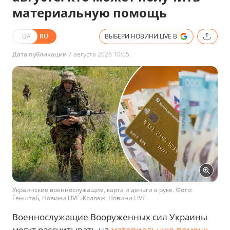
материальную помощь
UA
RU
ВЫБЕРИ НОВИНИ.LIVE В
Дата публикации
7 августа 2026 10:05
Украинские военнослужащие, карта и деньги в руке. Фото:
Генштаб, Новини.LIVE. Коллаж: Новини.LIVE
Военнослужащие Вооруженных сил Украины
могут рассчитывать на
материальную помощь