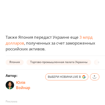
Также Япония передаст Украине еще
3 млрд
долларов
, полученных за счет замороженных
российских активов.
Япония
Торгово-промышленная палата Украины
экон
Автор:
ВЫБЕРИ НОВИНИ.LIVE В
Юлія
Войнар
Реклама