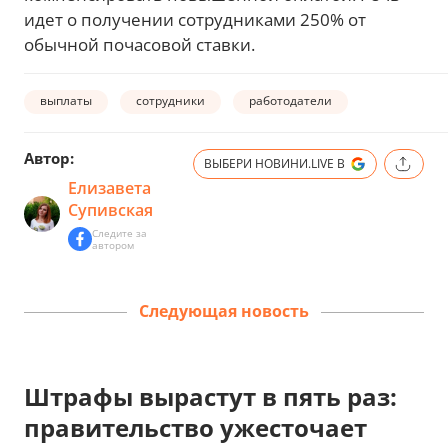
идет о получении сотрудниками 250% от
обычной почасовой ставки.
выплаты
сотрудники
работодатели
Автор:
ВЫБЕРИ НОВИНИ.LIVE В
Елизавета
Супивская
Следите за
автором
Следующая новость
Штрафы вырастут в пять раз:
правительство ужесточает