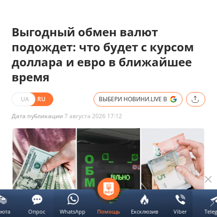
Выгодный обмен валют
подождет: что будет с курсом
доллара и евро в ближайшее
время
UA
RU
ВЫБЕРИ НОВИНИ.LIVE В
Дата публикации
7 августа 2026 17:12
люта
Опрос
WhatsApp
Ексклюзив
Viber
Tele
Помощь