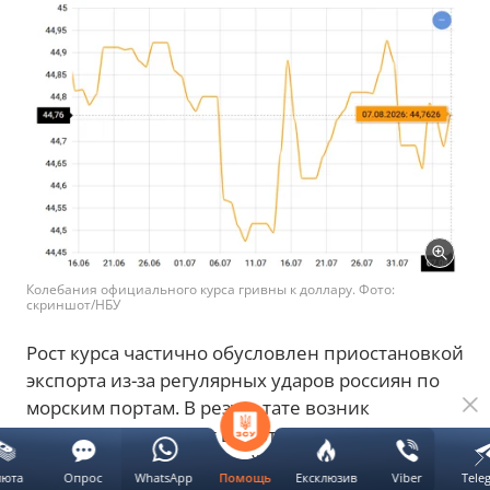
Колебания официального курса гривны к доллару. Фото:
скриншот/НБУ
Рост курса частично обусловлен приостановкой
экспорта из-за регулярных ударов россиян по
морским портам. В результате возник
небольшой дефицит валютной выручки. Он
затронул представителей бизнеса, но рядовым
люта
Опрос
WhatsApp
Ексклюзив
Viber
Tele
Помощь
украинцам не стоит беспокоиться об