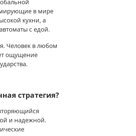
лобальной
ормирующие в мире
ысокой кухни, а
автоматы с едой.
я. Человек в любом
ает ощущение
ударства.
ная стратегия?
овторяющийся
ой и надежной.
гические