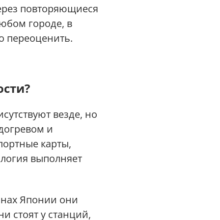
через повторяющиеся
юбом городе, в
о переоценить.
ости?
сутствуют везде, но
одогревом и
портные карты,
ология выполняет
онах Японии они
и стоят у станций,