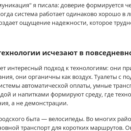
ммуникация" я писала: доверие формируется 
огда система работает одинаково хорошо в л
оздает ощущение надежности, которое трудн
технологии исчезают в повседневн
т интересный подход к технологиям: они при
ния, они органичны как воздух. Туалеты с п
истемы автоматической оплаты, умные транс
едой и напитками формируют среду, где техн
ия, а не демонстрации.
родского быта — велосипеды. Во многих рай
новной транспорт для коротких маршрутов. Он