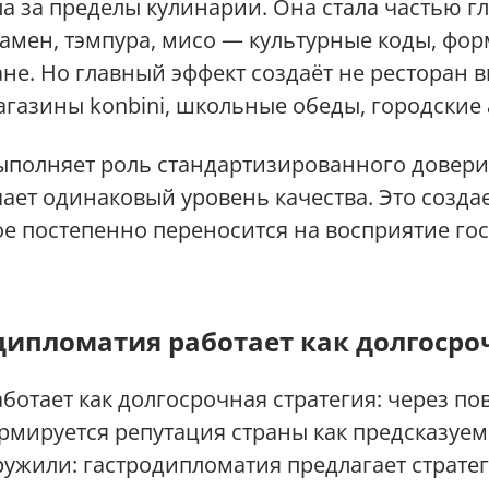
а за пределы кулинарии. Она стала частью г
амен, тэмпура, мисо — культурные коды, ф
не. Но главный эффект создаёт не ресторан в
газины konbini, школьные обеды, городские 
выполняет роль стандартизированного довери
ает одинаковый уровень качества. Это созд
ое постепенно переносится на восприятие гос
дипломатия работает как долгосроч
ботает как долгосрочная стратегия: через п
мируется репутация страны как предсказуем
ужили: гастродипломатия предлагает страте