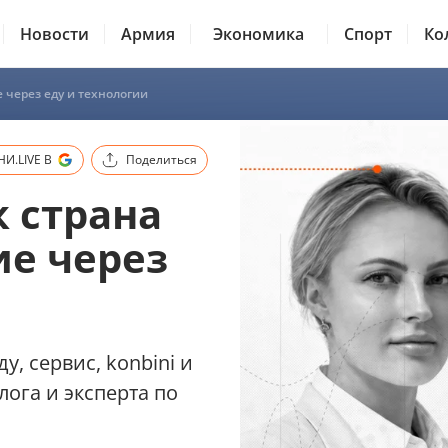
Новости
Армия
Экономика
Спорт
Ко
 через еду и технологии
И.LIVE В
Поделиться
к страна
е через
, сервис, konbini и
ога и эксперта по