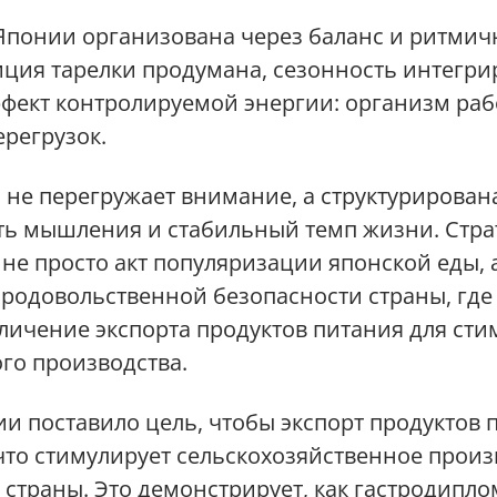
Японии организована через баланс и ритмич
ция тарелки продумана, сезонность интегри
ффект контролируемой энергии: организм раб
ерегрузок.
 не перегружает внимание, а структурирована
ть мышления и стабильный темп жизни. Стр
 не просто акт популяризации японской еды, 
родовольственной безопасности страны, где
личение экспорта продуктов питания для ст
го производства.
и поставило цель, чтобы экспорт продуктов 
что стимулирует сельскохозяйственное произ
страны. Это демонстрирует, как гастродипл