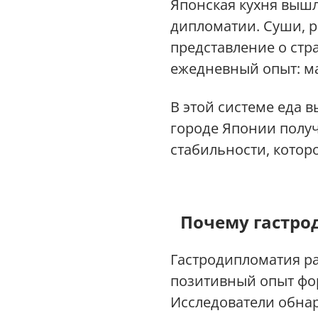
Японская кухня вышл
дипломатии. Суши, р
представление о стра
ежедневный опыт: ма
В этой системе еда 
городе Японии получ
стабильности, котор
Почему гастро
Гастродипломатия ра
позитивный опыт фор
Исследователи обнар