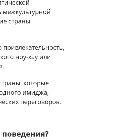
итической
ь межкультурной
тие страны
 привлекательность,
кого ноу-хау или
я.
страны, которые
родного имиджа,
еских переговоров.
 поведения?