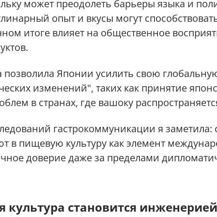
льку может преодолеть барьеры языка и пол
линарный опыт и вкусы могут способствоват
ечном итоге влияет на общественное восприя
уктов.
 позволила Японии усилить свою глобальную
ческих изменений", таких как принятие японс
блем в странах, где вашоку распространяетс
следований гастрокоммуникации я заметила: 
ют в пищевую культуру как элемент междуна
чное доверие даже за пределами дипломатич
я культура становится инженерией