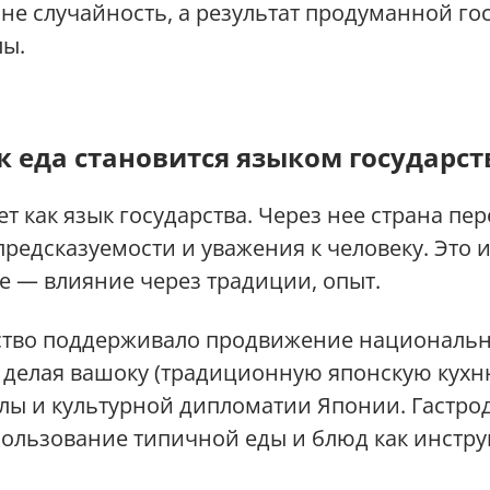
о не случайность, а результат продуманной г
лы.
к еда становится языком государст
т как язык государства. Через нее страна пе
едсказуемости и уважения к человеку. Это и 
е — влияние через традиции, опыт.
ство поддерживало продвижение национальн
 делая вашоку (традиционную японскую кухн
илы и культурной дипломатии Японии. Гастр
пользование типичной еды и блюд как инстру