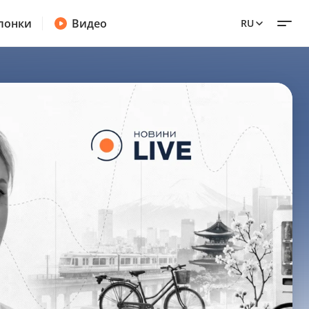
лонки
Видео
RU