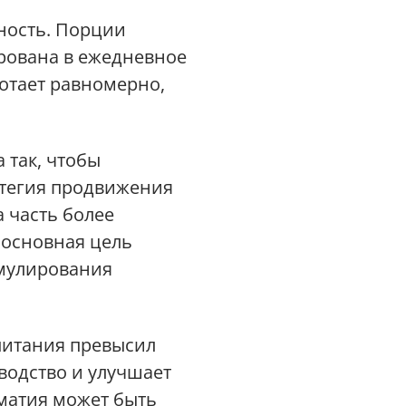
ность. Порции
рована в ежедневное
отает равномерно,
 так, чтобы
атегия продвижения
а часть более
 основная цель
имулирования
питания превысил
водство и улучшает
оматия может быть