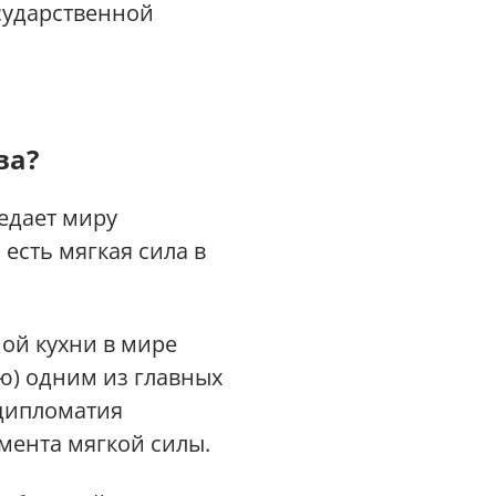
осударственной
ва?
редает миру
есть мягкая сила в
ой кухни в мире
ю) одним из главных
одипломатия
мента мягкой силы.