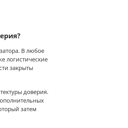
верия?
затора. В любое
аже логистические
сти закрыты
тектуры доверия.
 дополнительных
который затем