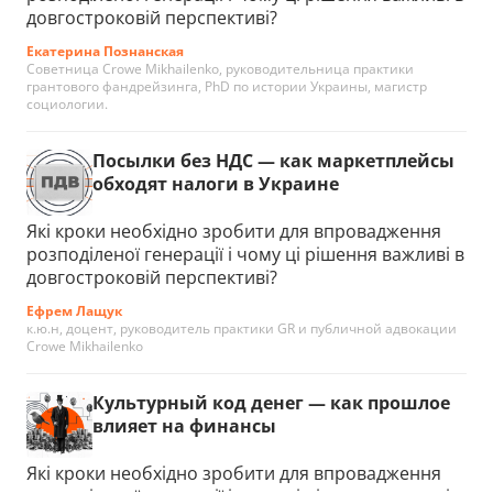
довгостроковій перспективі?
Екатерина Познанская
Советница Crowe Mikhailenko, руководительница практики
грантового фандрейзинга, PhD по истории Украины, магистр
социологии.
Посылки без НДС — как маркетплейсы
обходят налоги в Украине
Які кроки необхідно зробити для впровадження
розподіленої генерації і чому ці рішення важливі в
довгостроковій перспективі?
Ефрем Лащук
к.ю.н, доцент, руководитель практики GR и публичной адвокации
Crowe Mikhailenko
Культурный код денег — как прошлое
влияет на финансы
Які кроки необхідно зробити для впровадження