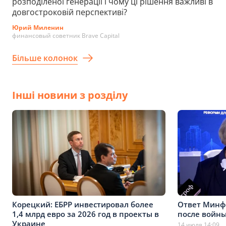
розподіленої генерації і чому ці рішення важливі в
довгостроковій перспективі?
Юрий Миленин
финансовый советник Brave Capital
Більше колонок
Інші новини з розділу
Корецкий: ЕБРР инвестировал более
Ответ Минфи
1,4 млрд евро за 2026 год в проекты в
после войны
Украине
14 июля 14:09