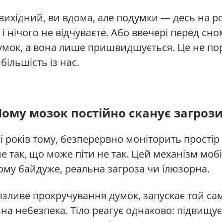
ихідний, ви вдома, але подумки — десь на роб
 і нічого не відчуваєте. Або ввечері перед сн
умок, а вона лише пришвидшується. Це не по
більшість із нас.
Чому мозок постійно сканує загрози
чі років тому, безперервно моніторить простір
е так, що може піти не так. Цей механізм моб
ому байдуже, реальна загроза чи ілюзорна.
’язливе прокручування думок, запускає той с
на небезпека. Тіло реагує однаково: підвищує