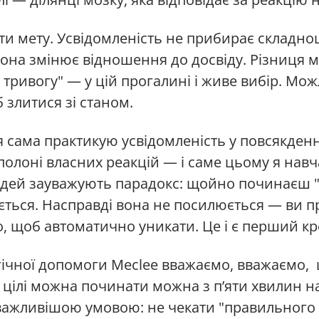
ти мету. Усвідомленість не прибирає складнощі
Вона змінює відношення до досвіду. Різниця 
ю тривогу" — у цій прогалині і живе вибір. Мо
б злитися зі станом.
я сама практикую усвідомленість у повсякден
полоні власних реакцій — і саме цьому я навча
юдей зауважують парадокс: щойно починаєш "
ться. Насправді вона не посилюється — ви пр
о, щоб автоматично уникати. Це і є перший кр
гічної допомоги Meclee вважаємо, вважаємо, 
 цілі можна починати можна з п’яти хвилин на
айважливішою умовою: не чекати "правильного