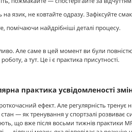
ть, пожмакайте — спостерігайте за відчуттям
 на язик, не ковтайте одразу. Зафіксуйте смак,
е, помічаючи найдрібніші деталі процесу.
иво. Але саме в цей момент ви були повністю
роботу, а тут. Це і є практика присутності.
лярна практика усвідомленості змі
роткочасний ефект. Але регулярність тренує 
стан — як тренування у спортзалі розвиває с
ють, що вже після восьми тижнів практики МР
 — ділянці мозку, яка відповідає за реакцію н