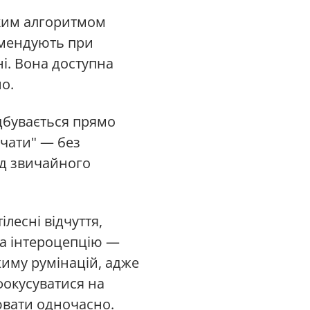
тким алгоритмом
омендують при
і. Вона доступна
о.
ідбувається прямо
ічати" — без
ід звичайного
лесні відчуття,
 за інтероцепцію —
ежиму румінацій, адже
фокусуватися на
ювати одночасно.