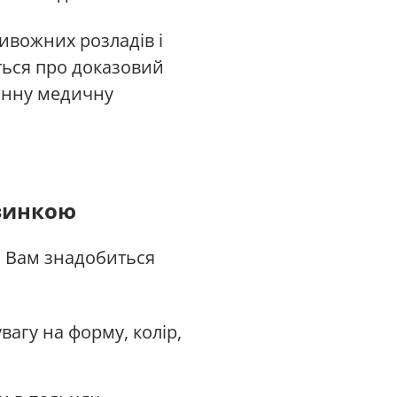
ривожних розладів і
еться про доказовий
інну медичну
дзинкою
. Вам знадобиться
увагу на форму, колір,