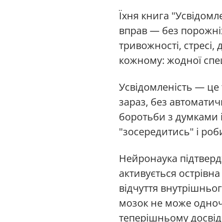
Їхня книга "Усвідомл
вправ — без порожні
тривожності, стресі,
кожному: жодної спец
Усвідомленість — це
зараз, без автоматич
боротьби з думками і
"зосередитись" і роб
Нейронаука підтвердж
активується острівна
відчуття внутрішньог
мозок не може одноч
теперішньому досвід