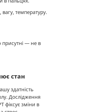
и в пальцях.
 вагу, температуру.
 присутні — не в
нює стан
нашу здатність
илу. Дослідження
Т фіксує зміни в
а стрес.