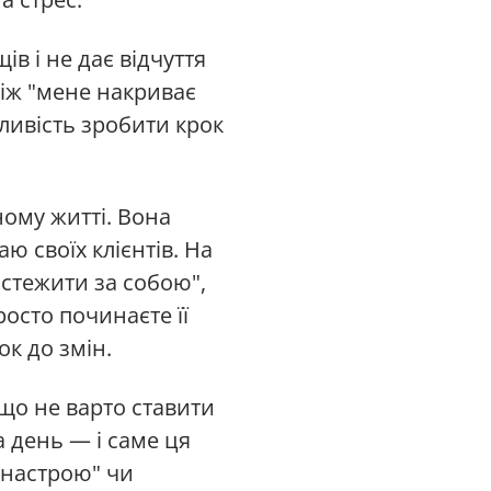
в і не дає відчуття
між "мене накриває
жливість зробити крок
ному житті. Вона
ю своїх клієнтів. На
стежити за собою",
осто починаєте її
ок до змін.
що не варто ставити
 день — і саме ця
 настрою" чи