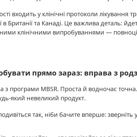
сті входить у клінічні протоколи лікування т
ї в Британії та Канаді. Це важлива деталь: йд
ваними клінічними випробуваннями — повноц
обувати прямо зараз: вправа з ро
а з програми MBSR. Проста й водночас точна
удь-який невеликий продукт.
й подивіться так, ніби бачите вперше: зверніть 