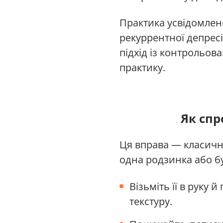
Практика усвідомлено
рекуррентної депресі
підхід із контрольо
практику.
Як спр
Ця вправа — класичн
одна родзинка або б
Візьміть її в руку 
текстуру.