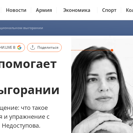
Новости
Армия
Экономика
Спорт
Ко
моциональном выгорании
И.LIVE В
Поделиться
 помогает
ыгорании
щение: что такое
я и упражнение с
 Недоступова.