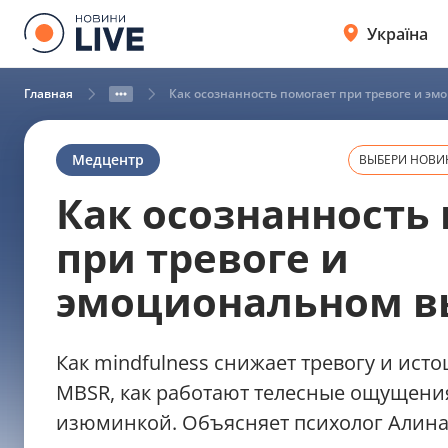
Україна
Главная
Как осознанность помогает при тревоге и э
Медцентр
ВЫБЕРИ НОВИН
Как осознанность
при тревоге и
эмоциональном в
Как mindfulness снижает тревогу и исто
MBSR, как работают телесные ощущени
изюминкой. Объясняет психолог Алина