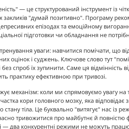
еність" — це структурований інструмент із чі
х закликів "думай позитивно". Програму рек
 депресивних епізодах та емоційному вигоранн
іальної підготовки чи обладнання не потрібн
 тренування уваги: навчитися помічати, що в
них оцінок і суджень. Ключове слово тут "пом
 без спроб їх зупинити. Саме ця відмінність в
ить практику ефективною при тривозі.
ує механізм: коли ми спрямовуємо увагу на ті
 частка кори головного мозку, яка відповідає
о стану тіла. Це буквально "витягує" нас із р
асно тривожитися про майбутнє й повністю 
і — два конкурентні режими не можуть прац