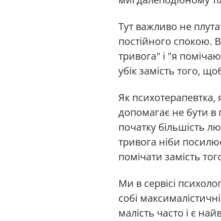
Тут важливо не плута
постійного спокою. 
тривога" і "я поміча
убік замість того, що
Як психотерапевтка, 
допомагає не бути в 
початку більшість л
тривога ніби посилює
помічати замість тог
Ми в сервісі психоло
собі максималістичні
малість часто і є н