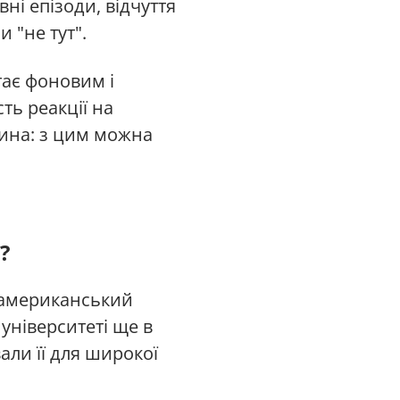
ні епізоди, відчуття
 "не тут".
тає фоновим і
ть реакції на
вина: з цим можна
?
 американський
університеті ще в
али її для широкої