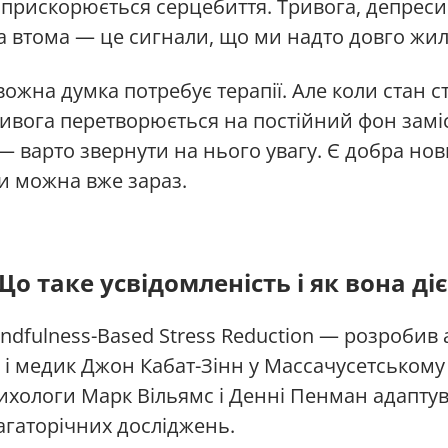
прискорюється серцебиття. Тривога, депресив
 втома — це сигнали, що ми надто довго жили
вожна думка потребує терапії. Але коли стан с
ивога перетворюється на постійний фон заміс
— варто звернути на нього увагу. Є добра но
и можна вже зараз.
Що таке усвідомленість і як вона діє
dfulness-Based Stress Reduction — розробив
і медик Джон Кабат-Зінн у Массачусетському 
психологи Марк Вільямс і Денні Пенман адаптув
багаторічних досліджень.