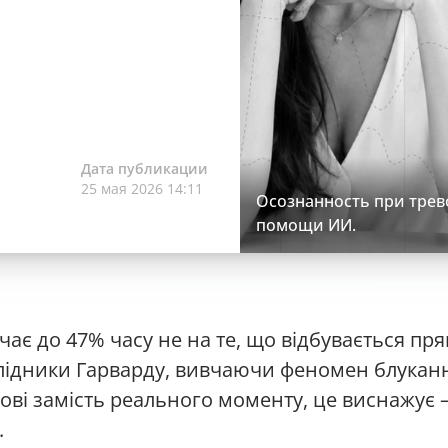
Дата публикации
25 мая 2026 14:11
Осознанность при трево
помощи ИИ.
є до 47% часу не на те, що відбувається пря
ідники Гарварду, вивчаючи феномен блуканн
ові замість реального моменту, це виснажує —
.