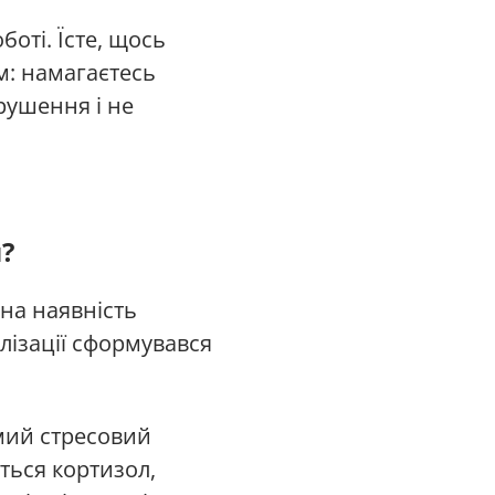
оті. Їсте, щось
ом: намагаєтесь
рушення і не
?
 на наявність
ілізації сформувався
амий стресовий
ться кортизол,