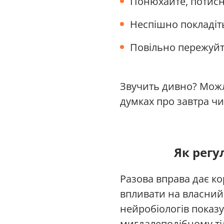
Понюхайте, потисні
Неспішно покладіть
Повільно пережуйт
Звучить дивно? Можл
думках про завтра чи 
Як регу
Разова вправа дає ко
впливати на власний 
нейробіологів показу
мигдалеподібному тілі