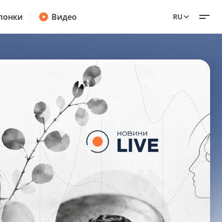
лонки
Видео
RU