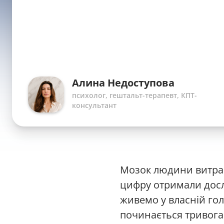
Алина Недоступова
психолог, гештальт-терапевт, КПТ-
консультант
Мозок людини витрача
цифру отримали досл
живемо у власній гол
починається тривога