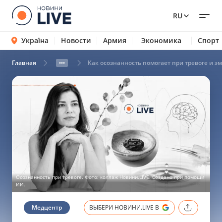
RU
Україна
Новости
Армия
Экономика
Спорт
Главная
Как осознанность помогает при тревоге и 
Осознанность при тревоге. Фото: коллаж Новини.LIVE. Создано при помощи
ИИ.
Медцентр
ВЫБЕРИ НОВИНИ.LIVE В