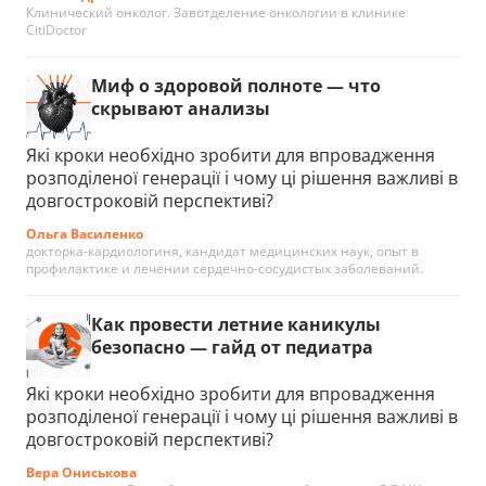
Клинический онколог. Завотделение онкологии в клинике
CitiDoctor
Миф о здоровой полноте — что
скрывают анализы
Які кроки необхідно зробити для впровадження
розподіленої генерації і чому ці рішення важливі в
довгостроковій перспективі?
Ольга Василенко
докторка-кардиологиня, кандидат медицинских наук, опыт в
профилактике и лечении сердечно-сосудистых заболеваний.
Как провести летние каникулы
безопасно — гайд от педиатра
Які кроки необхідно зробити для впровадження
розподіленої генерації і чому ці рішення важливі в
довгостроковій перспективі?
Вера Ониськова