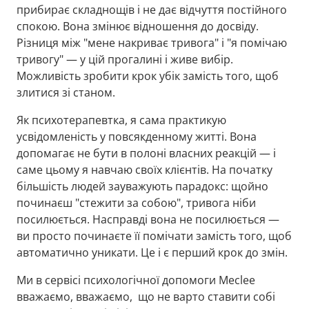
прибирає складнощів і не дає відчуття постійного
спокою. Вона змінює відношення до досвіду.
Різниця між "мене накриває тривога" і "я помічаю
тривогу" — у цій прогалині і живе вибір.
Можливість зробити крок убік замість того, щоб
злитися зі станом.
Як психотерапевтка, я сама практикую
усвідомленість у повсякденному житті. Вона
допомагає не бути в полоні власних реакцій — і
саме цьому я навчаю своїх клієнтів. На початку
більшість людей зауважують парадокс: щойно
починаєш "стежити за собою", тривога ніби
посилюється. Насправді вона не посилюється —
ви просто починаєте її помічати замість того, щоб
автоматично уникати. Це і є перший крок до змін.
Ми в сервісі психологічної допомоги Meclee
вважаємо, вважаємо, що не варто ставити собі