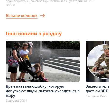
врач-педиатр, «Врачебная династия» и амбулатория «Я ВАШ
ВРАЧ»
Більше колонок
Інші новини з розділу
Врач назвала ошибку, которую
Заместитель
допускают люди, пытаясь охладиться в
дает ли ЗПТ
жару
5 августа 15:25
6 августа 09:14