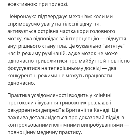
ефективною при тривозі.
Нейронаука підтверджує механізм: коли ми
спрямовуємо увагу на тілесні відчуття,
активується острівна частка кори головного
мозку, яка відповідає за інтероцепцію — відчуття
внутрішнього стану тіла. Це буквально "витягує"
нас із режиму румінацій, адже мозок не може
одночасно тривожитися про майбутнє й повністю
фокусуватися на теперішньому досвіді — два
конкурентні режими не можуть працювати
одночасно.
Практика усвідомленості входить у клінічні
протоколи лікування тривожних розладів і
рекуррентної депресії в Британії та Канаді. Це
важлива деталь: йдеться про доказовий підхід із
контрольованими клінічними випробуваннями —
повноцінну медичну практику.