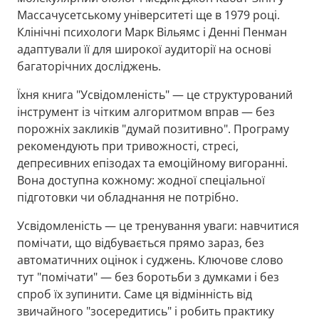
Массачусетському університеті ще в 1979 році.
Клінічні психологи Марк Вільямс і Денні Пенман
адаптували її для широкої аудиторії на основі
багаторічних досліджень.
Їхня книга "Усвідомленість" — це структурований
інструмент із чітким алгоритмом вправ — без
порожніх закликів "думай позитивно". Програму
рекомендують при тривожності, стресі,
депресивних епізодах та емоційному вигоранні.
Вона доступна кожному: жодної спеціальної
підготовки чи обладнання не потрібно.
Усвідомленість — це тренування уваги: навчитися
помічати, що відбувається прямо зараз, без
автоматичних оцінок і суджень. Ключове слово
тут "помічати" — без боротьби з думками і без
спроб їх зупинити. Саме ця відмінність від
звичайного "зосередитись" і робить практику