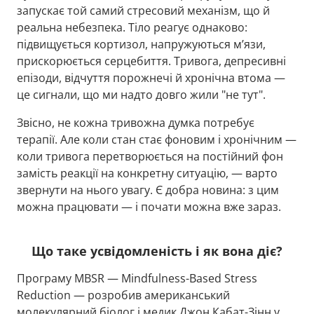
запускає той самий стресовий механізм, що й
реальна небезпека. Тіло реагує однаково:
підвищується кортизол, напружуються м’язи,
прискорюється серцебиття. Тривога, депресивні
епізоди, відчуття порожнечі й хронічна втома —
це сигнали, що ми надто довго жили "не тут".
Звісно, не кожна тривожна думка потребує
терапії. Але коли стан стає фоновим і хронічним —
коли тривога перетворюється на постійний фон
замість реакції на конкретну ситуацію, — варто
звернути на нього увагу. Є добра новина: з цим
можна працювати — і почати можна вже зараз.
Що таке усвідомленість і як вона діє?
Програму MBSR — Mindfulness-Based Stress
Reduction — розробив американський
молекулярний біолог і медик Джон Кабат-Зінн у