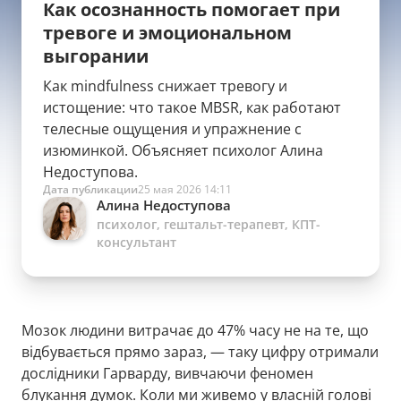
Как осознанность помогает при
тревоге и эмоциональном
выгорании
Как mindfulness снижает тревогу и
истощение: что такое MBSR, как работают
телесные ощущения и упражнение с
изюминкой. Объясняет психолог Алина
Недоступова.
Дата публикации
25 мая 2026 14:11
Алина Недоступова
психолог, гештальт-терапевт, КПТ-
консультант
Мозок людини витрачає до 47% часу не на те, що
відбувається прямо зараз, — таку цифру отримали
дослідники Гарварду, вивчаючи феномен
блукання думок. Коли ми живемо у власній голові