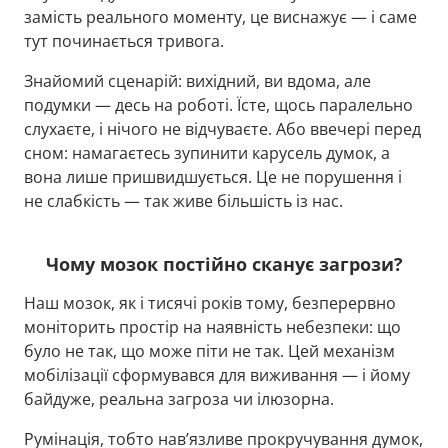
замість реального моменту, це виснажує — і саме
тут починається тривога.
Знайомий сценарій: вихідний, ви вдома, але
подумки — десь на роботі. Їсте, щось паралельно
слухаєте, і нічого не відчуваєте. Або ввечері перед
сном: намагаєтесь зупинити карусель думок, а
вона лише пришвидшується. Це не порушення і
не слабкість — так живе більшість із нас.
Чому мозок постійно сканує загрози?
Наш мозок, як і тисячі років тому, безперервно
моніторить простір на наявність небезпеки: що
було не так, що може піти не так. Цей механізм
мобілізації сформувався для виживання — і йому
байдуже, реальна загроза чи ілюзорна.
Румінація, тобто нав’язливе прокручування думок,