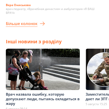
Вера Ониськова
врач-педиатр, «Врачебная династия» и амбулатория «Я ВАШ
ВРАЧ»
Більше колонок
Інші новини з розділу
Врач назвала ошибку, которую
Заместитель
допускают люди, пытаясь охладиться в
дает ли ЗПТ
жару
5 августа 15:25
6 августа 09:14