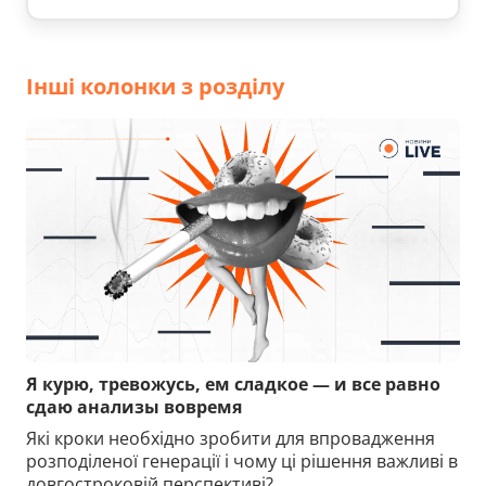
Інші колонки з розділу
Я курю, тревожусь, ем сладкое — и все равно
сдаю анализы вовремя
Які кроки необхідно зробити для впровадження
розподіленої генерації і чому ці рішення важливі в
довгостроковій перспективі?