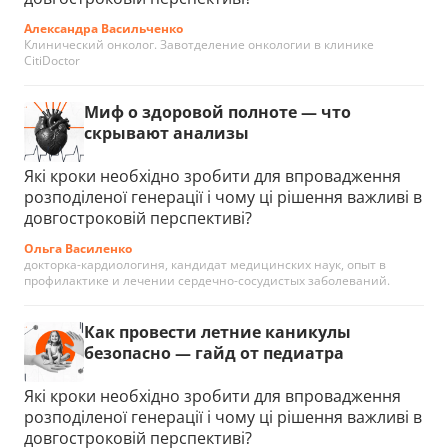
Александра Васильченко
Клинический онколог. Завотделение онкологии в клинике
CitiDoctor
Миф о здоровой полноте — что
скрывают анализы
Які кроки необхідно зробити для впровадження
розподіленої генерації і чому ці рішення важливі в
довгостроковій перспективі?
Ольга Василенко
докторка-кардиологиня, кандидат медицинских наук, опыт в
профилактике и лечении сердечно-сосудистых заболеваний.
Как провести летние каникулы
безопасно — гайд от педиатра
Які кроки необхідно зробити для впровадження
розподіленої генерації і чому ці рішення важливі в
довгостроковій перспективі?