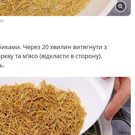
ua
иками. Через 20 хвилин витягнути з
кву та м’ясо (відкласти в сторону).
ь.