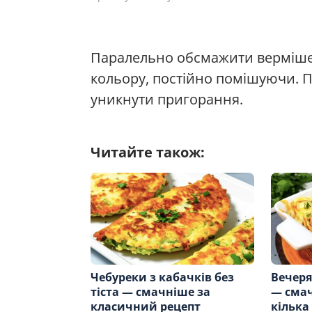
Паралельно обсмажити вермішел
кольору, постійно помішуючи. П
уникнути пригорання.
Читайте також:
Чебуреки з кабачків без
Вечер
тіста — смачніше за
— смач
класичний рецепт
кілька