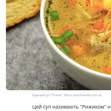
Курячий суп "Рижик". Фото: smachnenke.com.ua
Цей суп називають "Рижиком" н