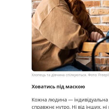
Хлопець та дівчина спілкуються. Фото: Freepi
Ховатись під маскою
Кожна людина — індивідуальна о
справжнє нутро. Ні від інших, ні