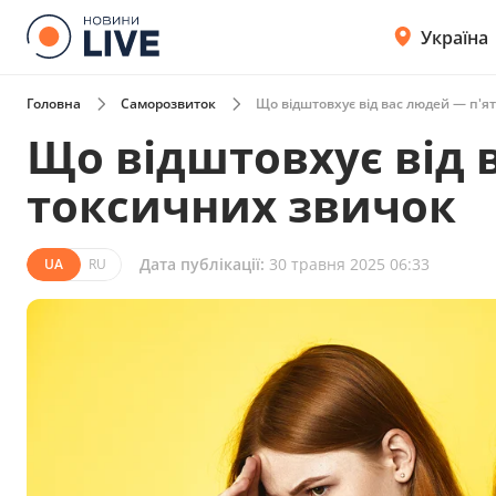
Україна
Головна
Саморозвиток
Що відштовхує від вас людей — п'я
Що відштовхує від 
токсичних звичок
Дата публікації:
30 травня 2025 06:33
UA
RU