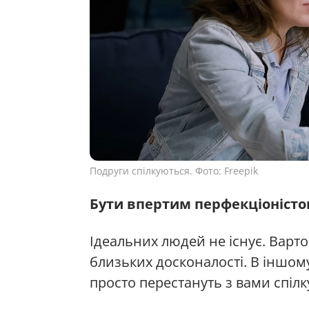
Подруги спілкуються. Фото: Freepik
Бути впертим перфекціоніст
Ідеальних людей не існує. Варто
близьких досконалості. В іншому
просто перестануть з вами спілк