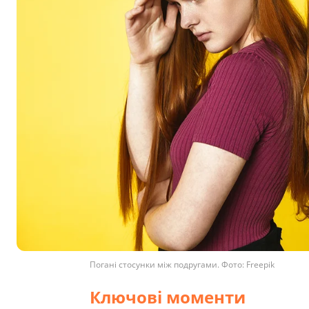
Погані стосунки між подругами. Фото: Freepik
Ключові моменти