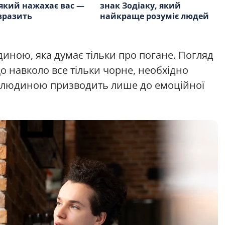
 який нажахає вас —
знак Зодіаку, який
вразить
найкраще розуміє людей
диною, яка думає тільки про погане. Погляд
що навколо все тільки чорне, необхідно
ю людиною призводить лише до емоційної