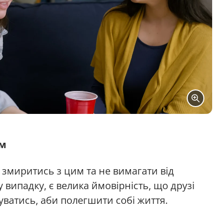
ом
 змиритись з цим та не вимагати від
 випадку, є велика ймовірність, що друзі
уватись, аби полегшити собі життя.