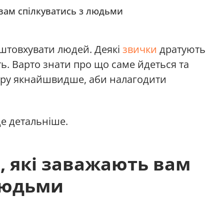
 вам спілкуватись з людьми
дштовхувати людей. Деякі
звички
дратують
ть. Варто знати про що саме йдеться та
теру якнайшвидше, аби налагодити
е детальніше.
, які заважають вам
людьми