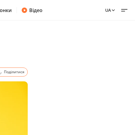
онки
Відео
UA
Поділитися