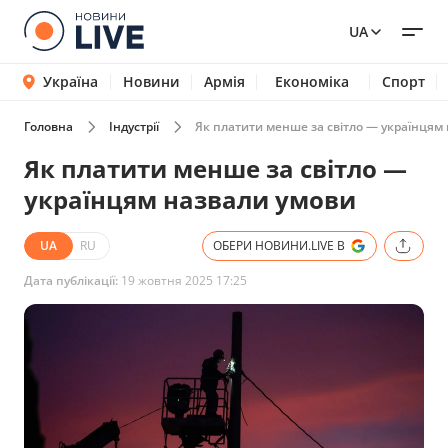
UA
Україна
Новини
Армія
Економіка
Спорт
Головна
Індустрії
Як платити менше за світло — українцям
Як платити менше за світло —
українцям назвали умови
UA
RU
ОБЕРИ НОВИНИ.LIVE В
Дата публікації:
19 жовтня 2025 17:25