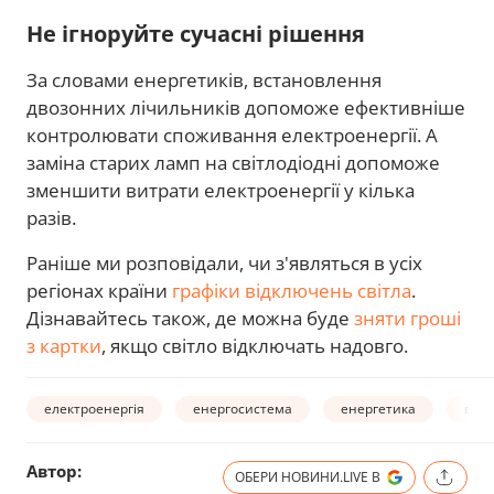
Не ігноруйте сучасні рішення
За словами енергетиків, встановлення
двозонних лічильників допоможе ефективніше
контролювати споживання електроенергії. А
заміна старих ламп на світлодіодні допоможе
зменшити витрати електроенергії у кілька
разів.
Раніше ми розповідали, чи з'являться в усіх
регіонах країни
графіки відключень світла
.
Дізнавайтесь також, де можна буде
зняти гроші
з картки
, якщо світло відключать надовго.
електроенергія
енергосистема
енергетика
відк
Автор:
ОБЕРИ НОВИНИ.LIVE В