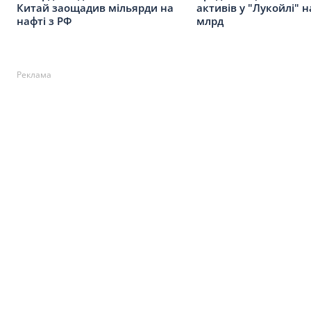
Китай заощадив мільярди на
активів у "Лукойлі" н
нафті з РФ
млрд
Реклама