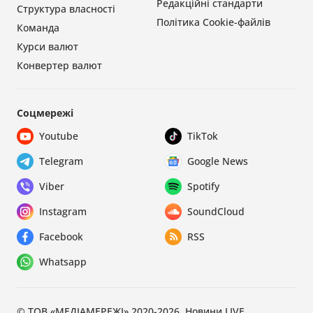
Редакційні стандарти
Структура власності
Політика Cookie-файлів
Команда
Курси валют
Конвертер валют
Соцмережі
Youtube
TikTok
Telegram
Google News
Viber
Spotify
Instagram
SoundCloud
Facebook
RSS
Whatsapp
© ТОВ «МЕДІАМЕРЕЖІ» 2020-2026, Новини.LIVE