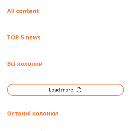
міжнародними амбіціями та пріоритетом на
розширення R&D.
All content
TOP-5 news
Всі колонки
Load more
Останні колонки