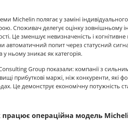
ми Michelin полягає у заміні індивідуальног
рою. Споживач делегує оцінку зовнішньому ін
кості. Це зменшує невизначеність і когнітивн
 автоматичний попит через статусний сигна
в у ньому зникає як категорія.
Consulting Group показали: компанії з сильн
вищі прибуткові маржі, ніж конкуренти, які ф
ах. Це демонструє економічну потужність стат
 працює операційна модель Michel