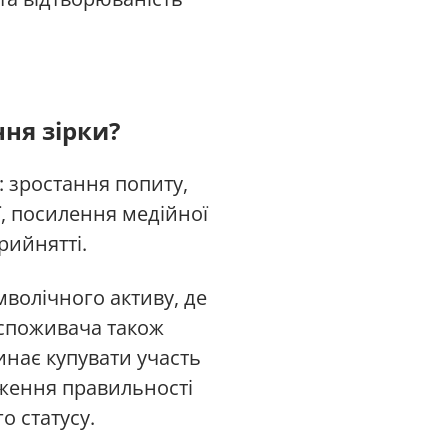
ня зірки?
 зростання попиту,
ї, посилення медійної
рийнятті.
мволічного активу, де
 споживача також
инає купувати участь
рдження правильності
о статусу.