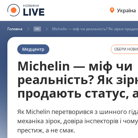
Україна
Головна
Michelin — міф чи реальність? Як зірки продаю
Медцентр
ОБЕРИ НОВИН
Michelin — міф чи
реальність? Як зір
продають статус, 
Як Michelin перетворився з шинного гіда
механіка зірок, довіра інспекторів і чом
престиж, а не смак.