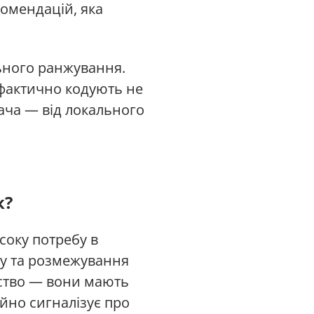
комендацій, яка
ьного ранжування.
 фактично кодують не
вача — від локального
к?
соку потребу в
усу та розмежування
тство — вони мають
ійно сигналізує про