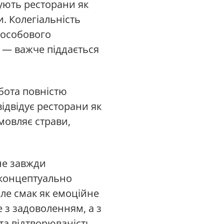
дують ресторани як
. Колегіальність
зособового
е — важче піддається
обота повністю
відвідує ресторани як
мовляє страви,
не завжди
 концептуально
ле смак як емоційне
е з задоволенням, а з
 та відтворюваність