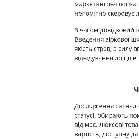
маркетингова логіка
непомітно скеровує 
З часом довідковий 
Введення зіркової шк
якість страв, а силу
відвідування до ціле
Ч
Дослідження сигналіз
статусі, обирають по
від мас. Люксові тов
вартість, доступну д