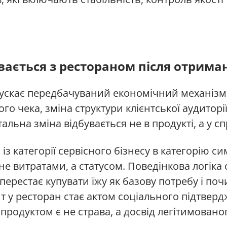
вається з рестораном після отриман
ускає передбачуваний економічний механізм:
о чека, зміна структури клієнтської аудиторі
альна зміна відбувається не в продукті, а у сп
із категорії сервісного бізнесу в категорію си
не витратами, а статусом. Поведінкова логіка
ерестає купувати їжу як базову потребу і поч
зит у ресторан стає актом соціального підтве
продуктом є не страва, а досвід легітимованог