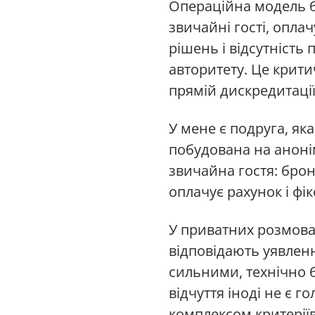
Операційна модель ба
звичайні гості, опла
рішень і відсутність
авторитету. Це крити
прямій дискредитації
У мене є подруга, яка
побудована на анонім
звичайна гостя: брон
оплачує рахунок і фік
У приватних розмовах
відповідають уявлен
сильними, технічно 
відчуття іноді не є 
комплексом критеріїв