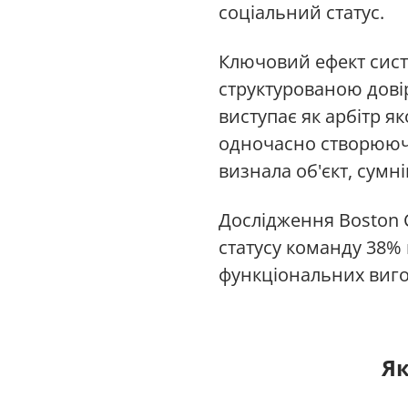
соціальний статус.
Ключовий ефект систе
структурованою дові
виступає як арбітр я
одночасно створюючи
визнала об'єкт, сумні
Дослідження Boston 
статусу команду 38% 
функціональних вигод
Як