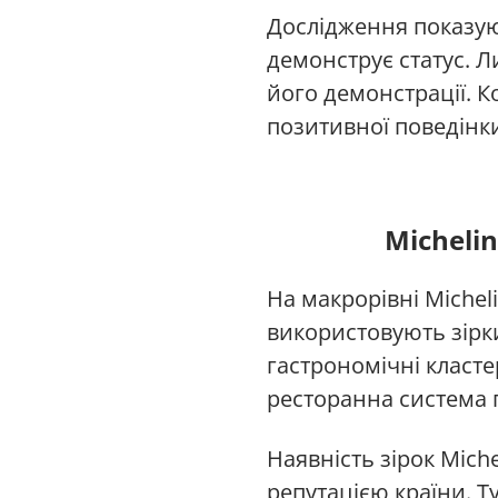
Дослідження показуют
демонструє статус. Л
його демонстрації. 
позитивної поведінк
Micheli
На макрорівні Michel
використовують зірк
гастрономічні класт
ресторанна система п
Наявність зірок Mich
репутацією країни. Т