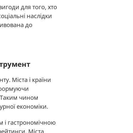
игоди для того, хто
соціальні наслідки
тивована до
струмент
ту. Міста і країни
 формуючи
. Таким чином
урної економіки.
ом і гастрономічною
рейтинги. Міста