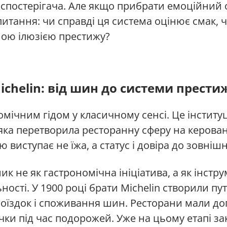
 спостерігача. Але якщо прибрати емоційний 
итання: чи справді ця система оцінює смак, 
ою ілюзією престижу?
ichelin: від шин до системи прести
номічним гідом у класичному сенсі. Це інститу
, яка перетворила ресторанну сферу на керов
виступає не їжа, а статус і довіра до зовніш
ик не як гастрономічна ініціатива, а як інстру
ності. У 1900 році брати Michelin створили пу
 поїздок і споживання шин. Ресторани мали д
очки під час подорожей. Уже на цьому етапі з