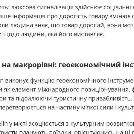
ь: люксова сигналізація здійснює соціальні в
ише інформація про дорогість товару змінює 
Коли людина знає, що товар дорогий, вона мо
и щодо людини, яка його виставляє.
n на макрорівні: геоекономічний ін
in виконує функцію геоекономічного інструмен
и як елемент міжнародного позиціонування,
ери та підсилюючи туристичну привабливість
еретворюється на частину м'якої сили і культ
elin у місті асоціюється з культурним розвитк
уристи планують поїздки, орієнтуючись на ці 