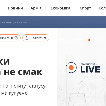
Новини
Армія
Економіка
Спорт
Кол
ть статус, а не смак
И.LIVE В
Поділитися
ки
а не смак
 на інститут статусу:
у ми купуємо