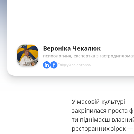
Вероніка Чекалюк
психологиня, експертка з гастродипломат
Слідкуй за автором
У масовій культурі —
закріпилася проста ф
ти піднімаєш власний
ресторанних зірок —