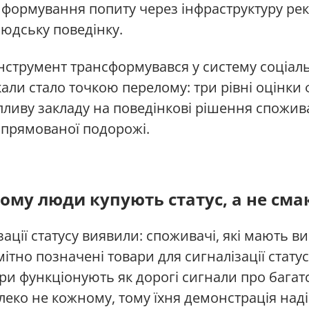
: формування попиту через інфраструктуру ре
людську поведінку.
інструмент трансформувався у систему соціал
али стало точкою перелому: три рівні оцінки
 впливу закладу на поведінкові рішення спожи
спрямованої подорожі.
ому люди купують статус, а не сма
ації статусу виявили: споживачі, які мають ви
мітно позначені товари для сигналізації стат
ари функціонують як дорогі сигнали про бага
алеко не кожному, тому їхня демонстрація над