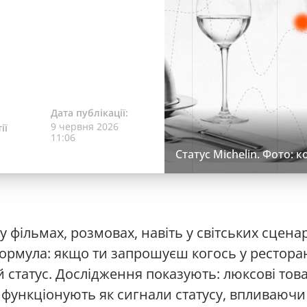
Дата публікації:
9 червня 2026
ії
11:06
Статус Michelin. Фото:
 у фільмах, розмовах, навіть у світських сцена
ормула: якщо ти запрошуєш когось у ресторан 
 статус. Дослідження показують: люксові тов
 функціонують як сигнали статусу, впливаючи