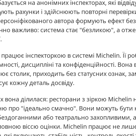
зується на анонімних інспекторах, які відві
чують рахунки і здійснюють повторні перевірки
 персоніфікованого автора формують ефект бе
чно важливо: система стає "безликою", а отж
.
 працює інспекторкою в системі Michelin. Її р
ності, дисципліні та конфіденційності. Вона 
ює столик, приходить без статусних ознак, за
сує кожну деталь досвіду.
 вона ділилася: ресторани з зіркою Michelin 
ню про "ідеально смачно". Вони можуть бути
бездоганними або театрально захопливими, а
головною віссю оцінки. Michelin працює не лиш
, які включають стабільність, контроль якості