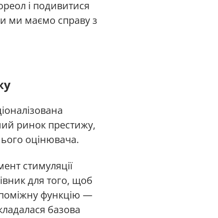
ореол і подивитися
чи ми маємо справу з
жу
ціоналізована
аний ринок престижу,
нього оцінювача.
мент стимуляції
тівник для того, щоб
опоміжну функцію —
акладалася базова