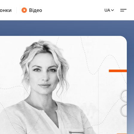
онки
Відео
UA