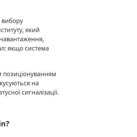
о вибору
ституту, який
е навантаження,
л: якщо система
им позиціонуванням
окусуються на
усної сигналізації.
in?