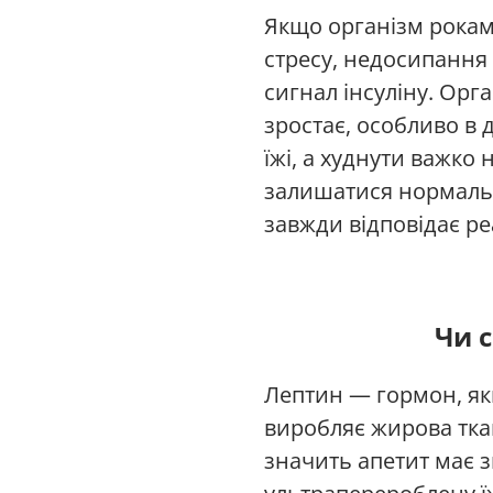
Якщо організм рокам
стресу, недосипання 
сигнал інсуліну. Орг
зростає, особливо в д
їжі, а худнути важко
залишатися нормальн
завжди відповідає ре
Чи 
Лептин — гормон, яки
виробляє жирова ткан
значить апетит має 