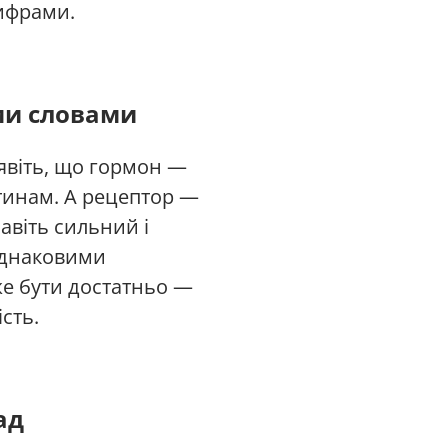
цифрами.
ми словами
Уявіть, що гормон —
тинам. А рецептор —
авіть сильний і
 однаковими
е бути достатньо —
сть.
ад