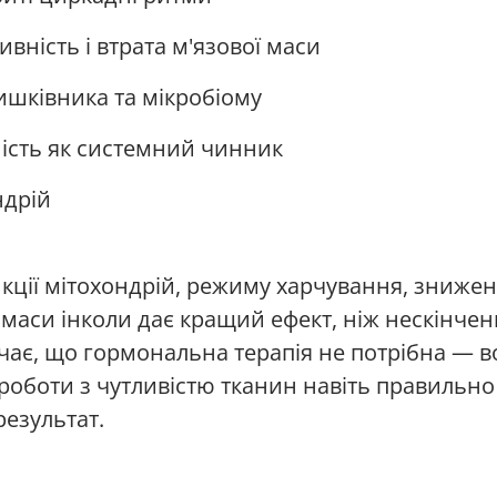
ивність і втрата м'язової маси
ишківника та мікробіому
ність як системний чинник
ндрій
кції мітохондрій, режиму харчування, зниженн
 маси інколи дає кращий ефект, ніж нескінче
чає, що гормональна терапія не потрібна — в
роботи з чутливістю тканин навіть правильно 
результат.