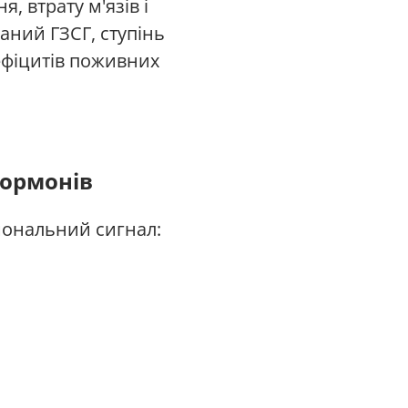
 втрату м'язів і
аний ГЗСГ, ступінь
дефіцитів поживних
гормонів
мональний сигнал: