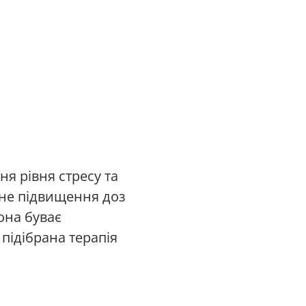
я рівня стресу та
нне підвищення доз
она буває
підібрана терапія