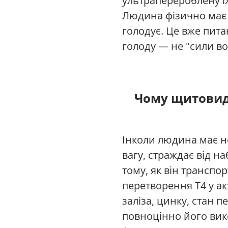
ультраперероблену ї
Людина фізично має д
голодує. Це вже пит
голоду — не "сили вол
Чому щитовидн
Інколи людина має н
вагу, страждає від на
тому, як він транспо
перетворення Т4 у ак
заліза, цинку, стан 
повноцінно його вико