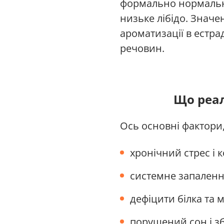
формально нормальний
низьке лібідо. Значе
ароматизації в естра
речовин.
Що реал
Ось основні фактори
хронічний стрес і
системне запаленн
дефіцити білка та м
порушений сон і з