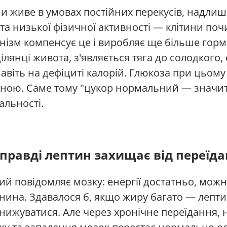
и живе в умовах постійних перекусів, надлиш
та низької фізичної активності — клітини по
анізм компенсує це і виробляє ще більше гормо
ілянці живота, з'являється тяга до солодкого, 
 навіть на дефіциті калорій. Глюкоза при цьом
ою. Саме тому "цукор нормальний — значить
альності.
справді лептин захищає від переїда
й повідомляє мозку: енергії достатньо, можна
ина. Здавалося б, якщо жиру багато — лептин
знижуватися. Але через хронічне переїдання, 