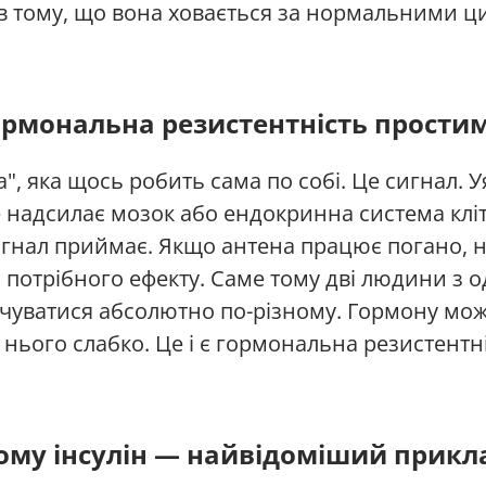
 в тому, що вона ховається за нормальними 
ормональна резистентність прости
", яка щось робить сама по собі. Це сигнал. 
е надсилає мозок або ендокринна система клі
игнал приймає. Якщо антена працює погано, н
є потрібного ефекту. Саме тому дві людини з
чуватися абсолютно по-різному. Гормону мож
а нього слабко. Це і є гормональна резистентні
ому інсулін — найвідоміший прикл