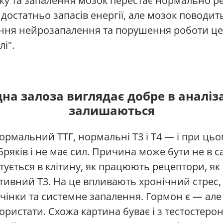
жу та запалення мозок перестає нормально ре
остатньо запасів енергії, але мозок поводить
ання нейрозапалення та порушення роботи цен
і".
а залоза виглядає добре в аналіз
залишаються
ормальний ТТГ, нормальні Т3 і Т4 — і при ць
бряків і не має сил. Причина може бути не в с
ртується в клітину, як працюють рецептори, як
тивний Т3. На це впливають хронічний стрес,
печінки та системне запалення. Гормон є — ал
ристати. Схожа картина буває і з тестостерон