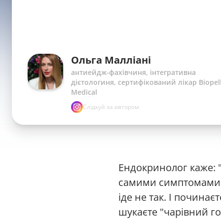
Ольга Малліані
антиейдж-фахівчиня, інтегративна
дієтологиня, сертифікований лікар Biopel
Medical
Слідкуй за автором
Ендокринолог каже: "
самими симптомами —
іде не так. І почина
шукаєте "чарівний г