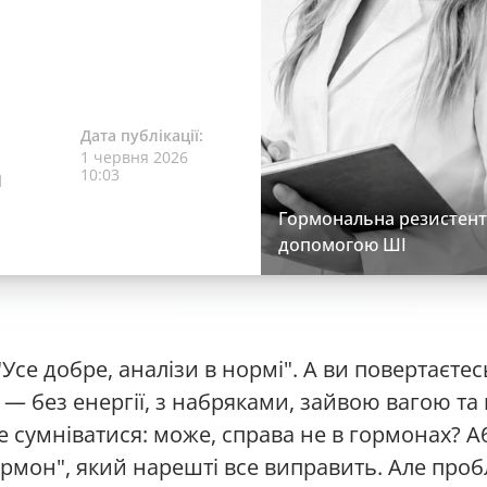
Дата публікації:
1 червня 2026
10:03
l
Гормональна резистентн
допомогою ШІ
Усе добре, аналізи в нормі". А ви повертаєте
 без енергії, з набряками, зайвою вагою та 
єте сумніватися: може, справа не в гормонах? 
ормон", який нарешті все виправить. Але про