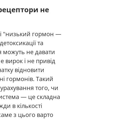
 рецептори не
лі "низький гормон —
детоксикації та
я можуть не давати
е вирок і не привід
чатку відновити
ні гормонів. Такий
 урахування того, чи
система — це складна
жди в кількості
саме з цього варто