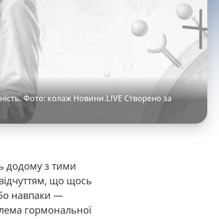
ість. Фото: колаж Новини.LIVE Створено за
сь додому з тими
відчуттям, що щось
Або навпаки —
блема гормональної