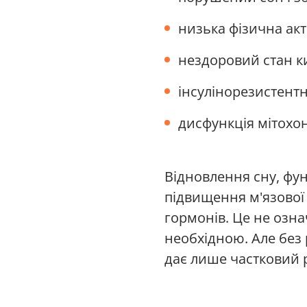
низька фізична акт
нездоровий стан к
інсулінорезистент
дисфункція мітохо
Відновлення сну, фун
підвищення м'язової
гормонів. Це не озна
необхідною. Але без 
дає лише частковий 