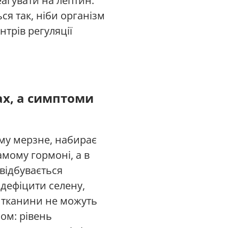
агувати на лептин.
ся так, ніби організм
трів регуляції
ах, а симптоми
ому мерзне, набирає
амому гормоні, а в
 відбувається
 дефіцити селену,
е тканини не можуть
ом: рівень