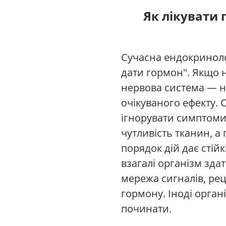
Як лікувати 
Сучасна ендокриноло
дати гормон". Якщо н
нервова система — н
очікуваного ефекту. 
ігнорувати симптоми.
чутливість тканин, а
порядок дій дає стій
взагалі організм зда
мережа сигналів, реце
гормону. Іноді орган
починати.