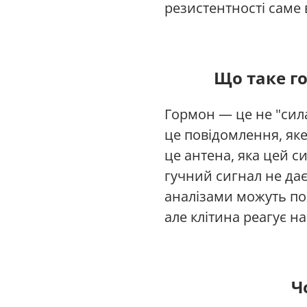
резистентності саме
Що таке г
Гормон — це не "сила
це повідомлення, як
це антена, яка цей с
гучний сигнал не да
аналізами можуть по
але клітина реагує н
Ч