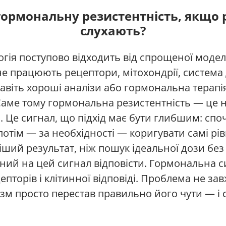
гормональну резистентність, якщо
слухають?
гія поступово відходить від спрощеної моде
е працюють рецептори, мітохондрії, система 
авіть хороші аналізи або гормональна терапі
Саме тому гормональна резистентність — це н
 Це сигнал, що підхід має бути глибшим: спо
 потім — за необхідності — коригувати самі рів
кіший результат, ніж пошук ідеальної дози без
тний на цей сигнал відповісти. Гормональна 
пторів і клітинної відповіді. Проблема не зав
ізм просто перестав правильно його чути — і 