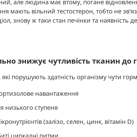
, але людина має втому, погане відновлення,
ння мають вільний тестостерон, тобто не зв'яз
діол, знову ж таки стан печінки та наявність 
ьно знижує чутливість тканин до 
, які порушують здатність організму чути гор
 кортизолове навантаження
я низького ступеня
ікронутрієнтів (залізо, селен, цинк, вітамін D)
биті циркадні ритми