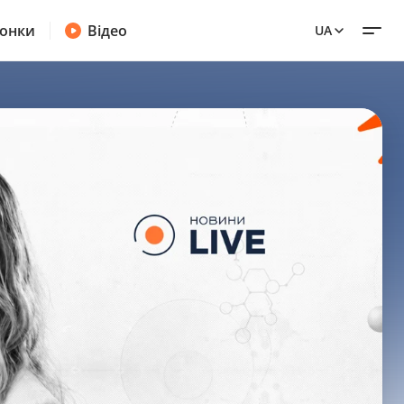
онки
Відео
UA