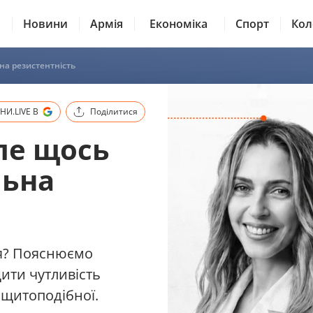
Новини
Армія
Економіка
Спорт
Кол
ьна резистентність
И.LIVE В
Поділитися
але щось
льна
ся? Пояснюємо
ити чутливість
в щитоподібної.