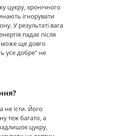
ку цукру, хронічного
чинають ігнорувати
ну. У результаті вага
енергія падає після
у може ще довго
 усе добре" не
ння?
 не їсти. Його
у теж багато, а
надлишок цукру,