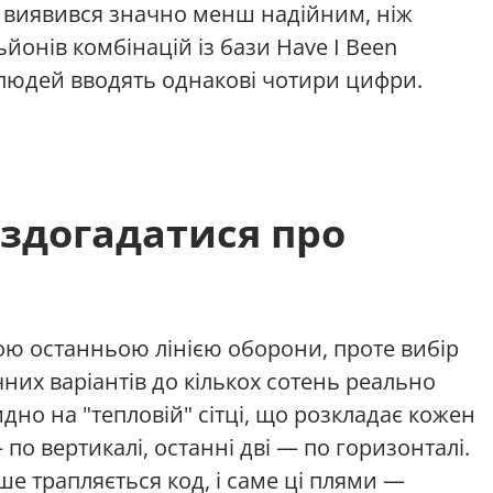
, виявився значно менш надійним, ніж
ьйонів комбінацій із бази Have I Been
людей вводять однакові чотири цифри.
 здогадатися про
ю останньою лінією оборони, проте вибір
них варіантів до кількох сотень реально
дно на "тепловій" сітці, що розкладає кожен
по вертикалі, останні дві — по горизонталі.
іше трапляється код, і саме ці плями —