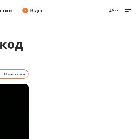
онки
Відео
UA
-код
Поділитися