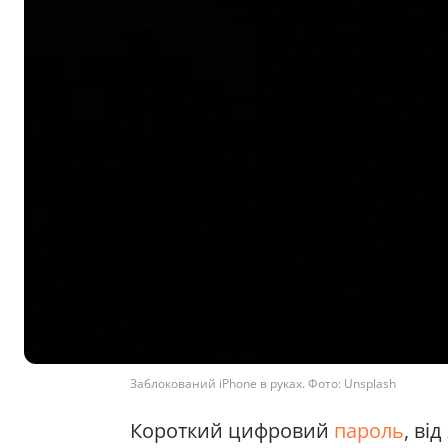
Заблокований iPhone в руках. Фото: Unsplash
Короткий цифровий
пароль
, ві