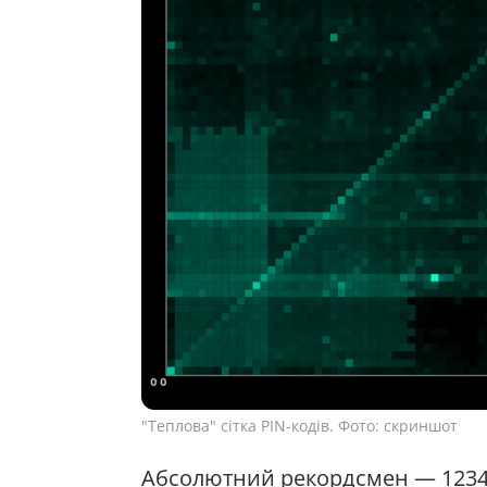
"Теплова" сітка PIN-кодів. Фото: скриншот
Абсолютний рекордсмен — 1234,