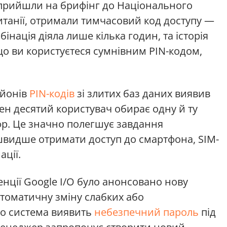
і прийшли на брифінг до Національного
итанії, отримали тимчасовий код доступу —
інація діяла лише кілька годин, та історія
о ви користуєтеся сумнівним PIN-кодом,
ьйонів
PIN-кодів
зі злитих баз даних виявив
ен десятий користувач обирає одну й ту
фр. Це значно полегшує завдання
видше отримати доступ до смартфона, SIM-
ції.
нції Google I/O було анонсовано нову
томатичну зміну слабких або
о система виявить
небезпечний пароль
під