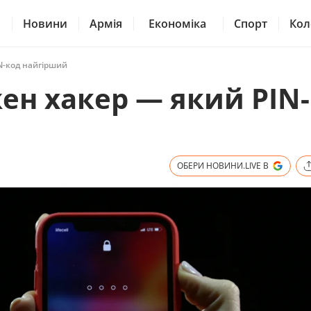
Новини
Армія
Економіка
Спорт
Кол
N-код найгірший
жен хакер — який PIN
ОБЕРИ НОВИНИ.LIVE В