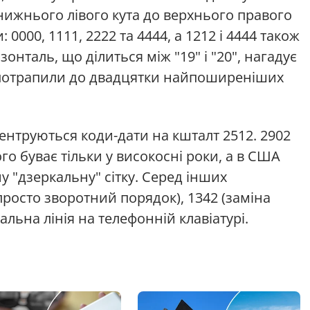
 нижнього лівого кута до верхнього правого
000, 1111, 2222 та 4444, а 1212 і 4444 також
онталь, що ділиться між "19" і "20", нагадує
 потрапили до двадцятки найпоширеніших
ентруються коди-дати на кшталт 2512. 2902
го буває тільки у високосні роки, а в США
 "дзеркальну" сітку. Серед інших
просто зворотний порядок), 1342 (заміна
альна лінія на телефонній клавіатурі.