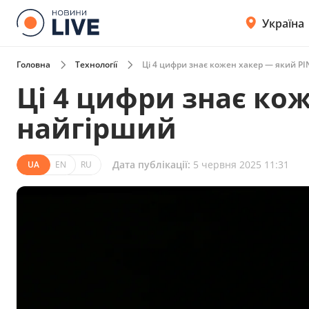
Україна
Головна
Технології
Ці 4 цифри знає кожен хакер — який PI
Ці 4 цифри знає ко
найгірший
Дата публікації:
5 червня 2025 11:31
UA
EN
RU