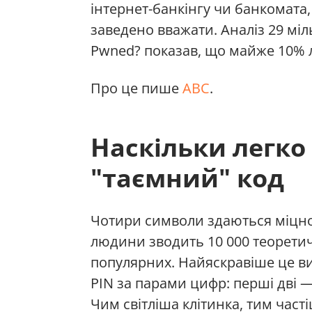
інтернет-банкінгу чи банкомата
заведено вважати. Аналіз 29 міл
Pwned? показав, що майже 10% 
Про це пише
ABC
.
Наскільки легко
"таємний" код
Чотири символи здаються міцно
людини зводить 10 000 теоретич
популярних. Найяскравіше це ви
PIN за парами цифр: перші дві — 
Чим світліша клітинка, тим част