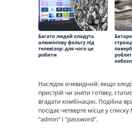
Багато людей кладуть
Батаре
алюмінієву фольгу під
стражд
телевізор: для чого це
паверб
робити
роблят
небез
Наслідок очевидний: якщо злод
пристрій чи зняти готівку, стат
вгадати комбінацію. Подібна вра
посідає четверте місце у списку
"admin" і "password".