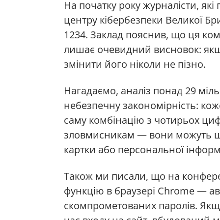
На початку року журналісти, як
центру кібербезпеки Великої Бр
1234. Заклад пояснив, що ця комб
лишає очевидний висновок: якщ
змінити його ніколи не пізно.
Нагадаємо, аналіз понад 29 міл
небезпечну закономірність: кож
саму комбінацію з чотирьох ци
зловмисникам — вони можуть ш
картки або персональної інформа
Також ми писали, що на конфере
функцію в браузері Chrome — ав
скомпрометованих паролів. Якщ