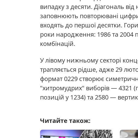
випадку з десяти. Діагональ від
заповнюють повторювані цифри: 0
входять до першої десятки. Гориз
роки народження: 1986 та 2004
комбінацій.
У лівому нижньому секторі конц
трапляється рідше, адже 29 люто
формат 0229 створює симетричну
"хитромудрих" виборів — 4321 (
позицій у 1234) та 2580 — вертик
Читайте також: