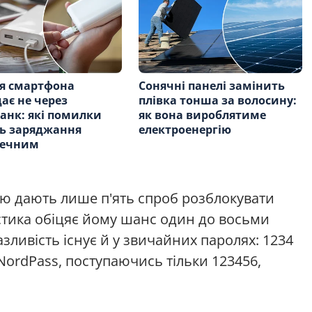
я смартфона
Сонячні панелі замінить
ає не через
плівка тонша за волосину:
анк: які помилки
як вона вироблятиме
ь заряджання
електроенергію
печним
ію дають лише п'ять спроб розблокувати
истика обіцяє йому шанс один до восьми
зливість існує й у звичайних паролях: 1234
 NordPass, поступаючись тільки 123456,