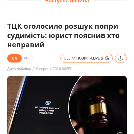
Наступна новина
ТЦК оголосило розшук попри
судимість: юрист пояснив хто
неправий
UA
RU
ОБЕРИ НОВИНИ.LIVE В
Дата публікації:
6 серпня 2026 08:55