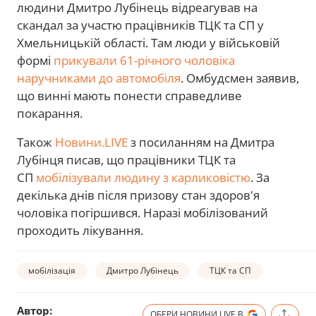
людини Дмитро Лубінець відреагував на
скандал за участю працівників ТЦК та СП у
Хмельницькій області. Там люди у військовій
формі
прикували 61-річного чоловіка
наручниками до автомобіля
. Омбудсмен заявив,
що винні мають понести справедливе
покарання.
Також
Новини.LIVE
з посиланням на Дмитра
Лубінця писав, що працівники ТЦК та
СП
мобілізували людину з карликовістю
. За
декілька днів після призову стан здоров'я
чоловіка погіршився. Наразі мобілізований
проходить лікування.
мобілізація
Дмитро Лубінець
ТЦК та СП
Автор:
ОБЕРИ НОВИНИ.LIVE В