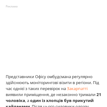
Реклама
Представники Офісу омбудсмана регулярно
здійснюють моніторингові візити в регіони. Під
час однієї з таких перевірок на
Закарпатті
виявили приміщення, де незаконно тримали
21
чоловіка
, а
один із хлопців був прикутий
кайданами
. Після цього силовики одразу