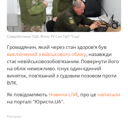
Співробітники ТЦК. Фото: РУ Сил ТрО "Схід"
Громадянин, який через стан здоров’я був
виключений з військового обліку
, назавжди
стає невійськовозобов’язаним. Повернути його
на облік неможливо. Існує один-єдиний
виняток, пов’язаний з судовим позовом проти
ВЛК.
Як повідомляють
Новини.LIVE
, про це
написали
на порталі "Юристи.UA".
Реклама