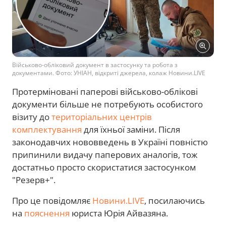
Військово-обліковий документ в застосунку та робота з
документами. Фото: УНІАН, відкриті джерела, колаж Новини.LIVE
Протерміновані паперові військово-облікові
документи більше не потребують особистого
візиту до
територіальних центрів
комплектування
для їхньої заміни. Після
законодавчих нововведень в Україні повністю
припинили видачу паперових аналогів, тож
достатньо просто скористатися застосунком
"Резерв+".
Про це повідомляє
Новини.LIVE
, посилаючись
на
пояснення
юриста Юрія Айвазяна.