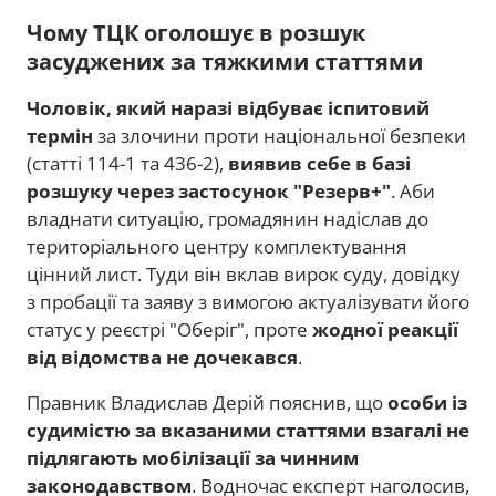
Чому ТЦК оголошує в розшук
засуджених за тяжкими статтями
Чоловік, який наразі відбуває іспитовий
термін
за злочини проти національної безпеки
(статті 114-1 та 436-2),
виявив себе в базі
розшуку через застосунок "Резерв+"
. Аби
владнати ситуацію, громадянин надіслав до
територіального центру комплектування
цінний лист. Туди він вклав вирок суду, довідку
з пробації та заяву з вимогою актуалізувати його
статус у реєстрі "Оберіг", проте
жодної реакції
від відомства не дочекався
.
Правник Владислав Дерій пояснив, що
особи із
судимістю за вказаними статтями взагалі не
підлягають мобілізації за чинним
законодавством
. Водночас експерт наголосив,