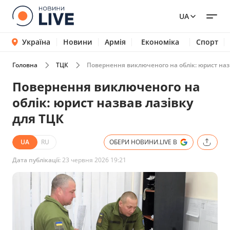
UA
Україна
Новини
Армія
Економіка
Спорт
Головна
ТЦК
Повернення виключеного на облік: юрист наз
Повернення виключеного на
облік: юрист назвав лазівку
для ТЦК
UA
RU
ОБЕРИ НОВИНИ.LIVE В
Дата публікації:
23 червня 2026 19:21