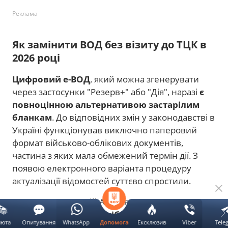
Реклама
Як замінити ВОД без візиту до ТЦК в
2026 році
Цифровий е-ВОД
, який можна згенерувати
через застосунки "Резерв+" або "Дія", наразі
є
повноцінною альтернативою застарілим
бланкам
. До відповідних змін у законодавстві в
Україні функціонував виключно паперовий
формат військово-облікових документів,
частина з яких мала обмежений термін дії. З
появою електронного варіанта процедуру
актуалізації відомостей суттєво спростили.
Правознавець Юрій Айвазян зазначив, що
відвідувати ТЦК у подібних ситуаціях не
люта
Опитування
WhatsApp
Ексклюзив
Viber
Tele
Допомога
потрібно
, адже видача нових паперових