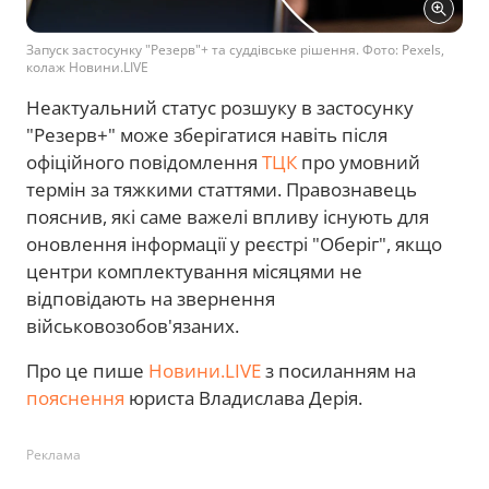
Запуск застосунку "Резерв"+ та суддівське рішення. Фото: Pexels,
колаж Новини.LIVE
Неактуальний статус розшуку в застосунку
"Резерв+" може зберігатися навіть після
офіційного повідомлення
ТЦК
про умовний
термін за тяжкими статтями. Правознавець
пояснив, які саме важелі впливу існують для
оновлення інформації у реєстрі "Оберіг", якщо
центри комплектування місяцями не
відповідають на звернення
військовозобов'язаних.
Про це пише
Новини.LIVE
з посиланням на
пояснення
юриста Владислава Дерія.
Реклама