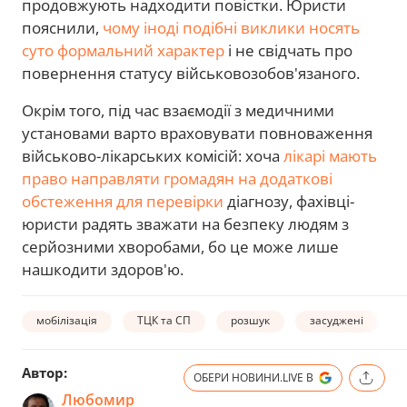
продовжують надходити повістки. Юристи
пояснили,
чому іноді подібні виклики носять
суто формальний характер
і не свідчать про
повернення статусу військовозобов'язаного.
Окрім того, під час взаємодії з медичними
установами варто враховувати повноваження
військово-лікарських комісій: хоча
лікарі мають
право направляти громадян на додаткові
обстеження для перевірки
діагнозу, фахівці-
юристи радять зважати на безпеку людям з
серйозними хворобами, бо це може лише
нашкодити здоров'ю.
мобілізація
ТЦК та СП
розшук
засуджені
Автор:
ОБЕРИ НОВИНИ.LIVE В
Любомир