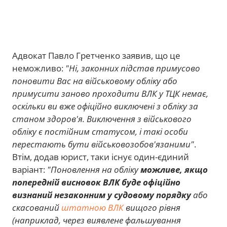
Адвокат Павло Гретченко заявив, що це
неможливо:
"Ні, законних підстав примусово
поновити Вас на військовому обліку або
примусити заново проходити ВЛК у ТЦК немає,
оскільки ви вже офіційно виключені з обліку за
станом здоров'я. Виключення з військового
обліку є постійним статусом, і такі особи
перестають бути військовозобов'язаними"
.
Втім, додав юрист, таки існує один-єдиний
варіант:
"Поновлення на обліку
можливе, якщо
попередній висновок ВЛК буде офіційно
визнаний незаконним у судовому порядку
або
скасований
штатною ВЛК
вищого рівня
(наприклад, через виявлене фальшування