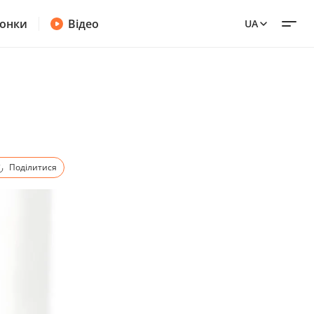
онки
Відео
UA
Поділитися