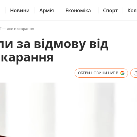
Новини
Армія
Економіка
Спорт
Кол
ції — яке покарання
и за відмову від
окарання
ОБЕРИ НОВИНИ.LIVE В