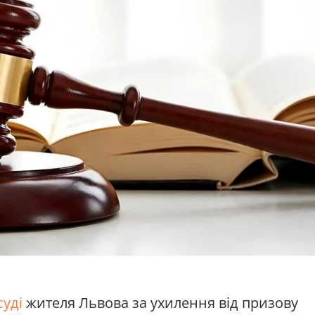
суді
жителя Львова за ухилення від призову