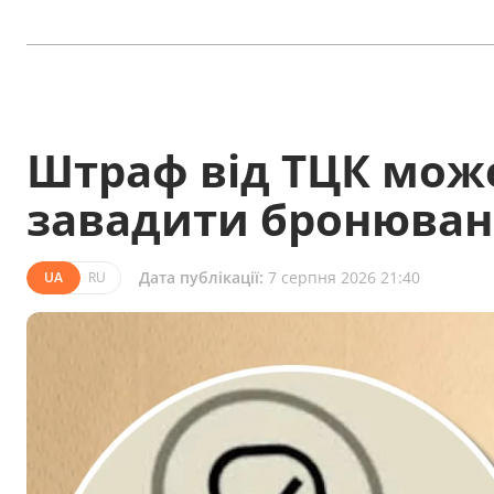
Штраф від ТЦК може
завадити бронюва
Дата публікації:
7 серпня 2026 21:40
UA
RU