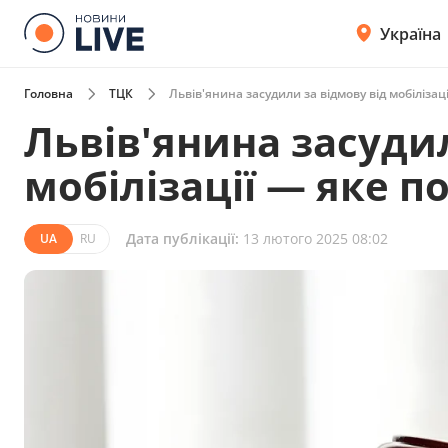
Україна
Головна
ТЦК
Львів'янина засудили за відмову від мобіліза
Львів'янина засудил
мобілізації — яке п
Дата публікації:
13 лютого 2025 08:02
UA
RU