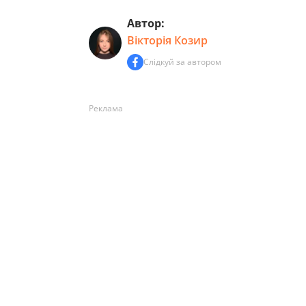
Автор:
Вікторія Козир
Слідкуй за автором
Реклама