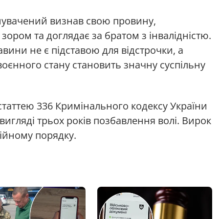
инувачений визнав свою провину,
зором та доглядає за братом з інвалідністю.
авини не є підставою для відстрочки, а
с воєнного стану становить значну суспільну
статтею 336 Кримінального кодексу України
вигляді трьох років позбавлення волі. Вирок
ійному порядку.