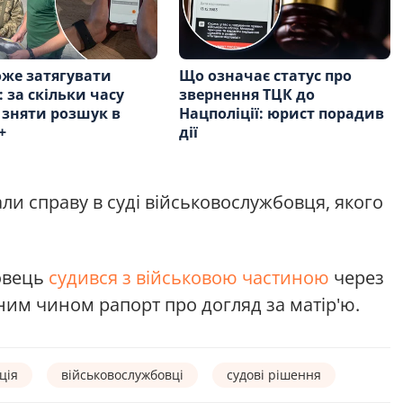
же затягувати
Що означає статус про
: за скільки часу
звернення ТЦК до
зняти розшук в
Нацполіції: юрист порадив
+
дії
ли справу в суді військовослужбовця, якого
.
овець
судився з військовою частиною
через
ним чином рапорт про догляд за матір'ю.
ція
військовослужбовці
судові рішення