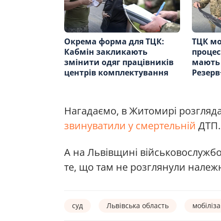
Окрема форма для ТЦК:
ТЦК мо
Кабмін закликають
процес
змінити одяг працівників
мають 
центрів комплектування
Резерв
Нагадаємо, в Житомирі розгляда
звинуватили у смертельній
ДТП
А на Львівщині військовослужб
те, що там не розглянули належ
суд
Львівська область
мобіліза