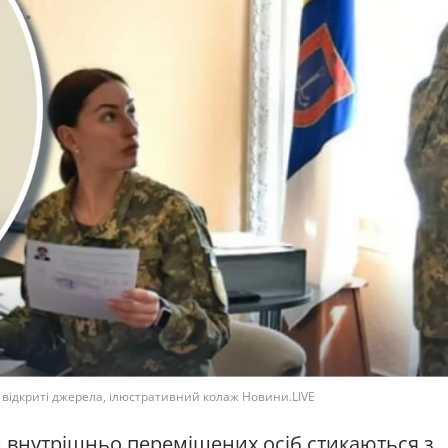
: відкриті джерела, ілюстративний колаж Новини.LIVE
ом внутрішньо переміщених осіб стикаються з