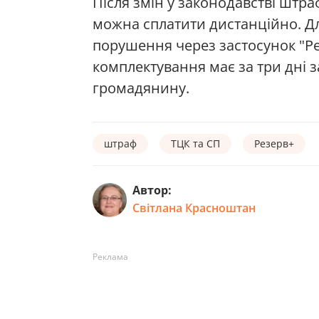
Після змін у законодавстві штр
можна сплатити дистанційно. Дл
порушення через застосунок "Ре
комплектування має за три дні 
громадянину.
штраф
ТЦК та СП
Резерв+
Автор:
Світлана Красноштан
Реклама