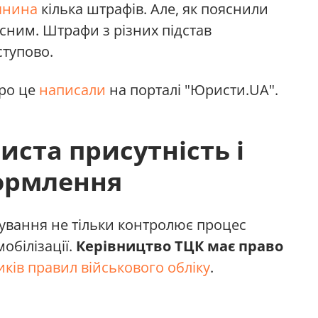
янина
кілька штрафів. Але, як пояснили
сним. Штрафи з різних підстав
тупово.
про це
написали
на порталі "Юристи.UA".
иста присутність і
ормлення
ування не тільки контролює процес
мобілізації.
Керівництво ТЦК має право
ків правил військового обліку
.