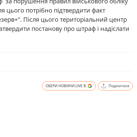
аф за порушення правил військового обліку
я цього потрібно підтвердити факт
зерв+". Після цього територіальний центр
затвердити постанову про штраф і надіслати
ОБЕРИ НОВИНИ.LIVE В
Поділитися