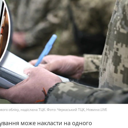
го обліку, надіслана ТЦК. Фото: Черкаський ТЦК, Новини.LIVE
ування може накласти на одного