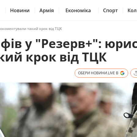
Новини
Армія
Економіка
Спорт
Кол
рокоментували такий крок від ТЦК
фів у "Резерв+": юри
ий крок від ТЦК
ОБЕРИ НОВИНИ.LIVE В