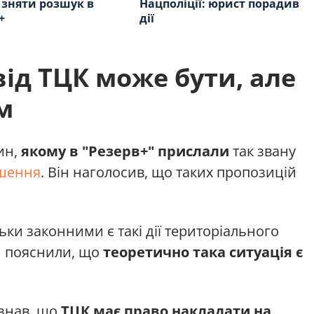
зняти розшук в
Нацполіції: юрист порадив
+
дії
від ТЦК може бути, але
м
ин,
якому в "Резерв+" прислали
так звану
ушення
. Він наголосив, що таких пропозицій
ки законними є такі дії територіального
и пояснили, що
теоретично така ситуація є
знав, що
ТЦК має право накладати на