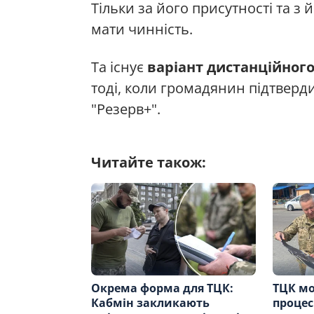
Тільки за його присутності та з
мати чинність.
Та існує
варіант дистанційног
тоді, коли громадянин підтверд
"Резерв+".
Читайте також:
Окрема форма для ТЦК:
ТЦК мо
Кабмін закликають
процес