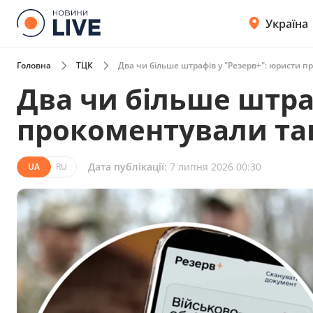
Україна
Головна
ТЦК
Два чи більше штрафів у "Резерв+": юристи п
Два чи більше штра
прокоментували так
Дата публікації:
7 липня 2026 00:30
UA
RU