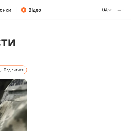
онки
Відео
UA
сти
Поділитися