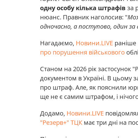
одну особу кілька штрафів
за р
нюанс. Правник наголосив: "
Мож
одночасно, а поступово, один за
Нагадаємо,
Новини.LIVE
раніше 
про порушення військового
облі
Станом на 2026 рік застосунок 
документом в Україні. В цьому 
про штраф. Але, як пояснили ю
ще не є самим штрафом, і нічого
Додамо,
Новини.LIVE
повідомлял
"Резерв+" ТЦК
має три дні на по