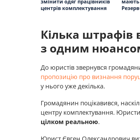
змінити одяг працівників
мають 
центрів комплектування
Резерв
Кілька штрафів 
з одним нюансо
До юристів звернувся громадян
пропозицію про визнання пор
у нього уже декілька.
Громадянин поцікавився, наскіль
центру комплектування. Юрист
цілком реальною
.
Юрист Євген Олександрович ви