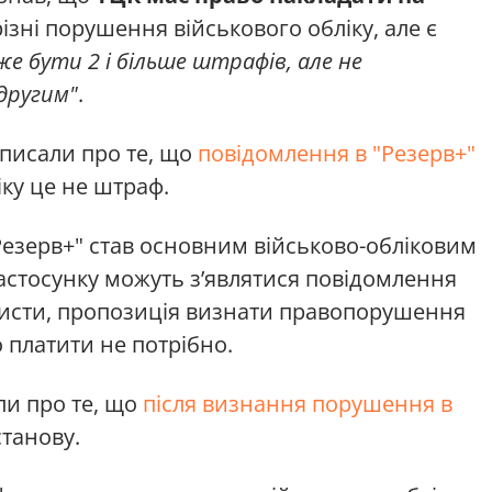
ізні порушення військового обліку, але є
е бути 2 і більше штрафів, але не
 другим"
.
писали про те, що
повідомлення в "Резерв+"
ку це не штраф.
"Резерв+" став основним військово-обліковим
застосунку можуть з’являтися повідомлення
ристи, пропозиція визнати правопорушення
 платити не потрібно.
и про те, що
після визнання порушення в
станову.