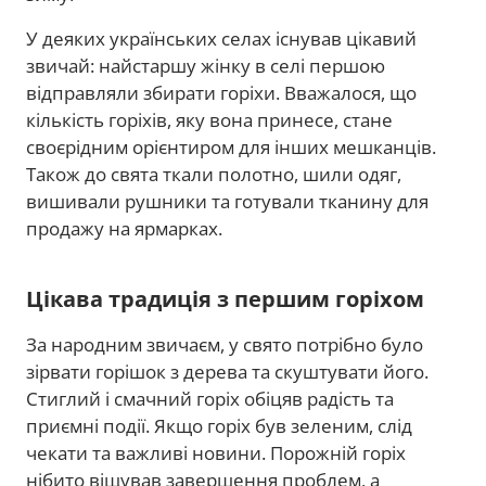
У деяких українських селах існував цікавий
звичай: найстаршу жінку в селі першою
відправляли збирати горіхи. Вважалося, що
кількість горіхів, яку вона принесе, стане
своєрідним орієнтиром для інших мешканців.
Також до свята ткали полотно, шили одяг,
вишивали рушники та готували тканину для
продажу на ярмарках.
Цікава традиція з першим горіхом
За народним звичаєм, у свято потрібно було
зірвати горішок з дерева та скуштувати його.
Стиглий і смачний горіх обіцяв радість та
приємні події. Якщо горіх був зеленим, слід
чекати та важливі новини. Порожній горіх
нібито віщував завершення проблем, а