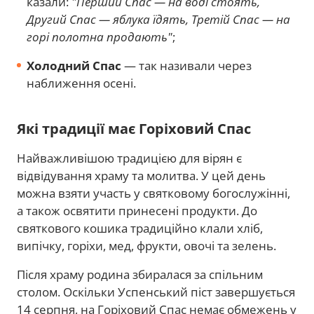
казали:
"Перший Спас — на воді стоять,
Другий Спас — яблука їдять, Третій Спас — на
горі полотна продають"
;
Холодний Спас
— так називали через
наближення осені.
Які традиції має Горіховий Спас
Найважливішою традицією для вірян є
відвідування храму та молитва. У цей день
можна взяти участь у святковому богослужінні,
а також освятити принесені продукти. До
святкового кошика традиційно клали хліб,
випічку, горіхи, мед, фрукти, овочі та зелень.
Після храму родина збиралася за спільним
столом. Оскільки Успенський піст завершується
14 серпня, на Горіховий Спас немає обмежень у