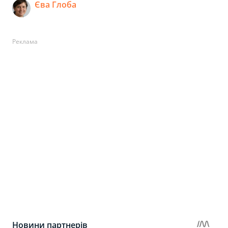
Єва Глоба
Реклама