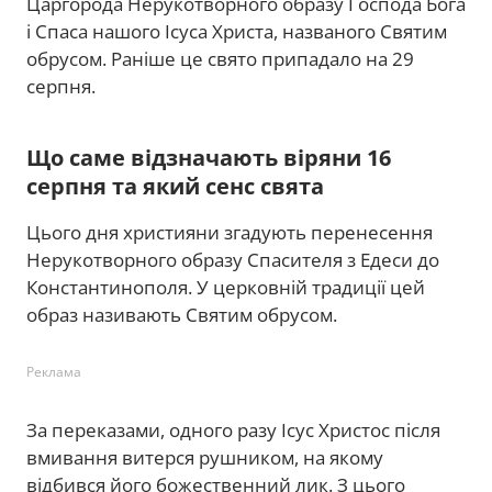
Царгорода Нерукотворного образу Господа Бога
і Спаса нашого Ісуса Христа, названого Святим
обрусом. Раніше це свято припадало на 29
серпня.
Що саме відзначають віряни 16
серпня та який сенс свята
Цього дня християни згадують перенесення
Нерукотворного образу Спасителя з Едеси до
Константинополя. У церковній традиції цей
образ називають Святим обрусом.
Реклама
За переказами, одного разу Ісус Христос після
вмивання витерся рушником, на якому
відбився його божественний лик. З цього