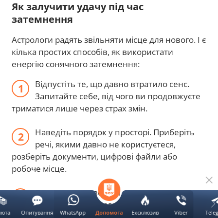
Як залучити удачу під час
затемнення
Астрологи радять звільняти місце для нового. І є
кілька простих способів, як використати
енергію сонячного затемнення:
Відпустіть те, що давно втратило сенс.
Запитайте себе, від чого ви продовжуєте
триматися лише через страх змін.
Наведіть порядок у просторі. Приберіть
речі, якими давно не користуєтеся,
розберіть документи, цифрові файли або
робоче місце.
Перегляньте свої цілі. Корисно чесно
відповісти собі, чого ви хочете досягти.
люта
Опитування
WhatsApp
Ексклюзив
Viber
Tele
Допомога