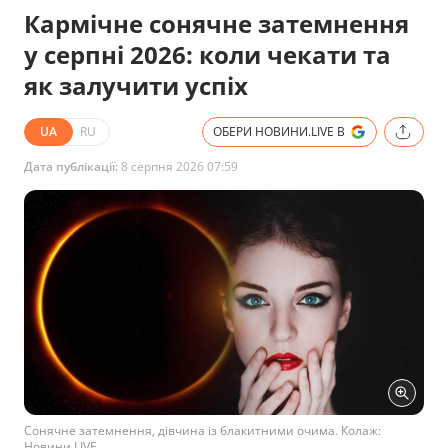
Кармічне сонячне затемнення
у серпні 2026: коли чекати та
як залучити успіх
UA
RU
ОБЕРИ НОВИНИ.LIVE В
Дата публікації:
8 серпня 2026 07:59
Сонячне затемнення, дівчина із блакитними очима. Колаж:
Новини.LIVE