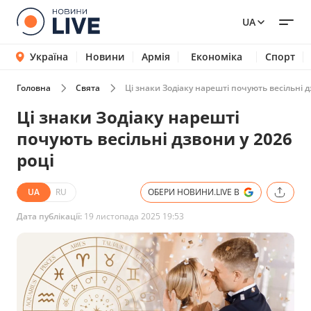
UA
Україна
Новини
Армія
Економіка
Спорт
Головна
Свята
Ці знаки Зодіаку нарешті почують весільні д
Ці знаки Зодіаку нарешті
почують весільні дзвони у 2026
році
UA
RU
ОБЕРИ НОВИНИ.LIVE В
Дата публікації:
19 листопада 2025 19:53