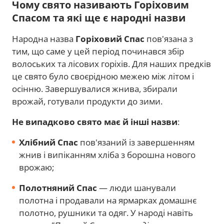
Чому свято називають Горіховим
Спасом та які ще є народні назви
Народна назва
Горіховий Спас
пов'язана з
тим, що саме у цей період починався збір
волоських та лісових горіхів. Для наших предків
це свято було своєрідною межею між літом і
осінню. Завершувалися жнива, збирали
врожай, готували продукти до зими.
Не випадково свято має й інші назви
:
Хлібний Спас
пов'язаний із завершенням
жнив і випіканням хліба з борошна нового
врожаю;
Полотняний Спас
— люди шанували
полотна і продавали на ярмарках домашнє
полотно, рушники та одяг. У народі навіть