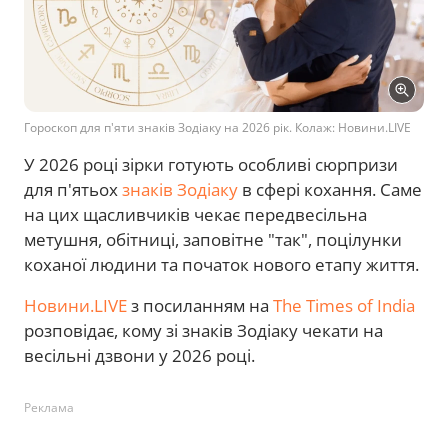
Гороскоп для п'яти знаків Зодіаку на 2026 рік. Колаж: Новини.LIVE
У 2026 році зірки готують особливі сюрпризи
для п'ятьох
знаків Зодіаку
в сфері кохання. Саме
на цих щасливчиків чекає передвесільна
метушня, обітниці, заповітне "так", поцілунки
коханої людини та початок нового етапу життя.
Новини.LIVE
з посиланням на
The Times of India
розповідає, кому зі знаків Зодіаку чекати на
весільні дзвони у 2026 році.
Реклама