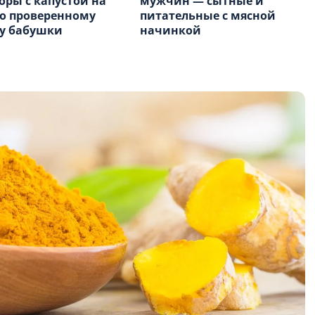
ры с капустой на
мужчин — сытные и
о проверенному
питательные с мясной
у бабушки
начинкой