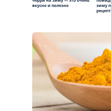
черри на зиму — это очень
помидо
вкусно и полезно
зиму п
рецепт