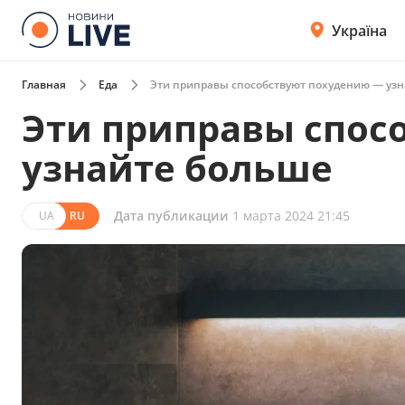
Україна
Главная
Еда
Эти приправы способствуют похудению — уз
Эти приправы спос
узнайте больше
Дата публикации
1 марта 2024 21:45
UA
RU