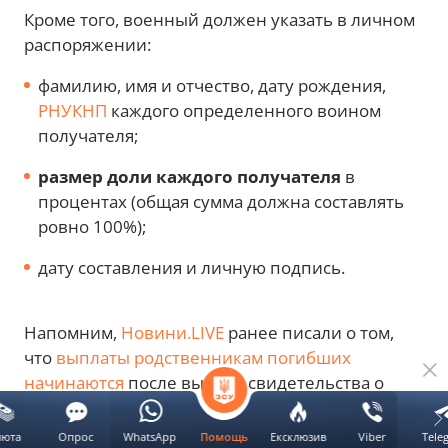
Кроме того, военный должен указать в личном
распоряжении:
фамилию, имя и отчество, дату рождения,
РНУКНП
каждого определенного воином
получателя;
размер доли каждого получателя
в
процентах (общая сумма должна составлять
ровно 100%);
дату составления и личную подпись.
Напомним,
Новини.LIVE
ранее писали о том,
что
выплаты родственникам погибших
начинаются
после выдачи свидетельства о
смерти
люта
Опрос
WhatsApp
Ексклюзив
Viber
Tele
Помощь