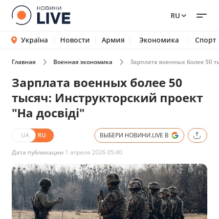
RU
Україна
Новости
Армия
Экономика
Спорт
Главная
Военная экономика
Зарплата военных более 50 ты
Зарплата военных более 50
тысяч: Инструкторский проект
"На досвіді"
UA
RU
ВЫБЕРИ НОВИНИ.LIVE В
Дата публикации
1 апреля 2026 05:40