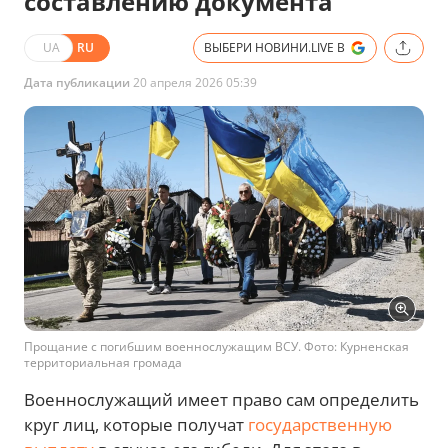
составлению документа
UA
RU
ВЫБЕРИ НОВИНИ.LIVE В
Дата публикации
20 апреля 2026 05:39
Прощание с погибшим военнослужащим ВСУ. Фото: Курненская
территориальная громада
Военнослужащий имеет право сам определить
круг лиц, которые получат
государственную