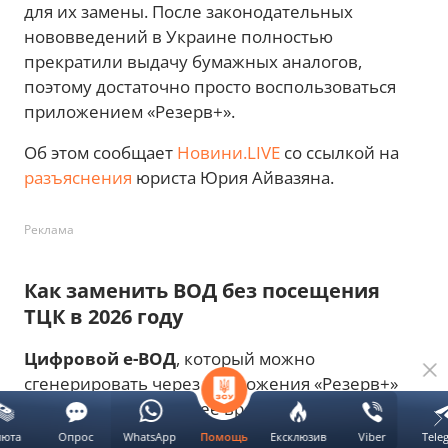
для их замены. После законодательных
нововведений в Украине полностью
прекратили выдачу бумажных аналогов,
поэтому достаточно просто воспользоваться
приложением «Резерв+».
Об этом сообщает
Новини.LIVE
со ссылкой на
разъяснения
юриста Юрия Айвазяна.
Реклама
Как заменить ВОД без посещения
ТЦК в 2026 году
Цифровой е-ВОД
, который можно
сгенерировать через приложения «Резерв+»
или «Дия», в настоящее время
является
полноценной альтернативой устаревшим
люта
Опрос
WhatsApp
Ексклюзив
Viber
Tele
Помощь