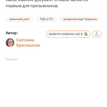
первым для призывников.
военный учет
ТЦК и СП
загранпаспорт Украины
Автор:
ВЫБЕРИ НОВИНИ.LIVE В
Светлана
Красноштан
Реклама