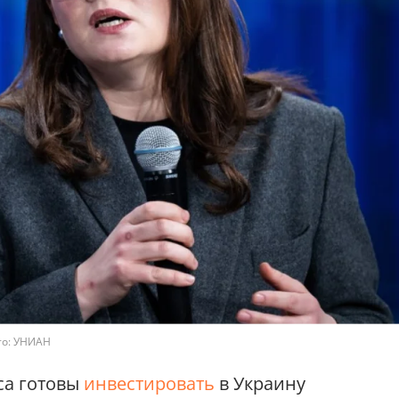
то: УНИАН
са готовы
инвестировать
в Украину