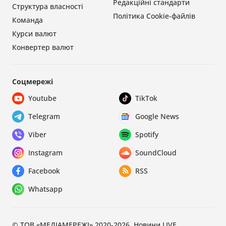
Редакційні стандарти
Структура власності
Політика Cookie-файлів
Команда
Курси валют
Конвертер валют
Соцмережі
Youtube
TikTok
Telegram
Google News
Viber
Spotify
Instagram
SoundCloud
Facebook
RSS
Whatsapp
© ТОВ «МЕДІАМЕРЕЖІ» 2020-2026, Новини.LIVE