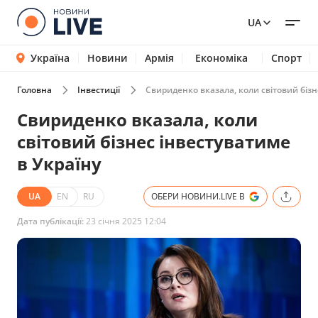
UA
Україна
Новини
Армія
Економіка
Спорт
Головна
Інвестиції
Свириденко вказала, коли світовий бізн
Свириденко вказала, коли
світовий бізнес інвестуватиме
в Україну
UA
EN
RU
ОБЕРИ НОВИНИ.LIVE В
Дата публікації:
23 січня 2025 12:04