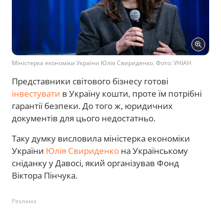
Міністерка економіки України Юлія Свириденко. Фото: УНІАН
Представники світового бізнесу готові
інвестувати
в Україну кошти, проте їм потрібні
гарантії безпеки. До того ж, юридичних
документів для цього недостатньо.
Таку думку висловила міністерка економіки
України
Юлія Свириденко
на Українському
сніданку у Давосі, який організував Фонд
Віктора Пінчука.
Реклама