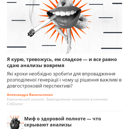
Я курю, тревожусь, ем сладкое — и все равно
сдаю анализы вовремя
Які кроки необхідно зробити для впровадження
розподіленої генерації і чому ці рішення важливі в
довгостроковій перспективі?
Александра Васильченко
Клинический онколог. Завотделение онкологии в клинике
CitiDoctor
Миф о здоровой полноте — что
скрывают анализы