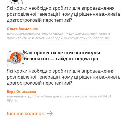
Які кроки необхідно зробити для впровадження
розподіленої генерації і чому ці рішення важливі в
довгостроковій перспективі?
Ольга Василенко
докторка-кардиологиня, кандидат медицинских наук, опыт в
профилактике и лечении сердечно-сосудистых заболеваний.
Как провести летние каникулы
безопасно — гайд от педиатра
Які кроки необхідно зробити для впровадження
розподіленої генерації і чому ці рішення важливі в
довгостроковій перспективі?
Вера Ониськова
врач-педиатр, «Врачебная династия» и амбулатория «Я ВАШ
ВРАЧ»
Більше колонок