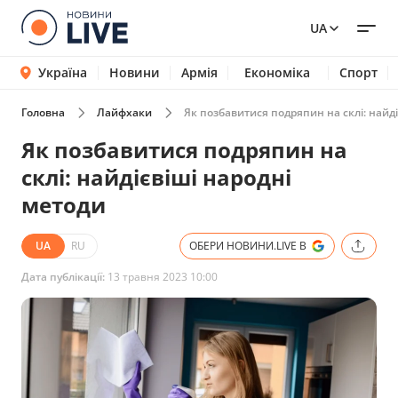
UA
Україна
Новини
Армія
Економіка
Спорт
Головна
Лайфхаки
Як позбавитися подряпин на склі: найд
Як позбавитися подряпин на
склі: найдієвіші народні
методи
UA
RU
ОБЕРИ НОВИНИ.LIVE В
Дата публікації:
13 травня 2023 10:00