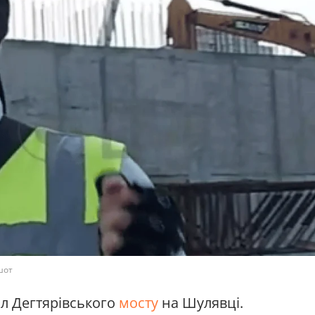
шот
вал Дегтярівського
мосту
на Шулявці.