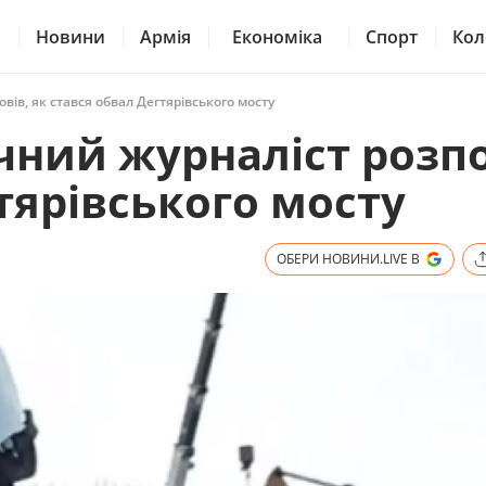
Новини
Армія
Економіка
Спорт
Кол
вів, як стався обвал Дегтярівського мосту
чний журналіст розпо
тярівського мосту
ОБЕРИ НОВИНИ.LIVE В