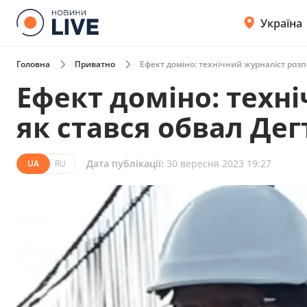
Україна
Головна
Приватно
Ефект доміно: технічний журналіст розпо
Ефект доміно: техні
як стався обвал Дег
Дата публікації:
30 вересня 2023 19:27
UA
RU