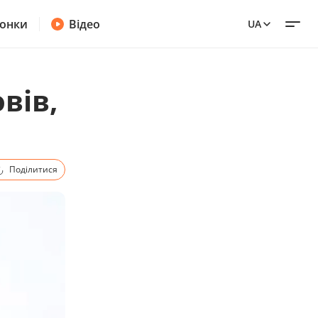
онки
Відео
UA
вів,
Поділитися