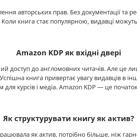
ня авторських прав. Без документації та реє
 Коли книга стає популярною, видавці можуть
Amazon KDP як вхідні двері
ий доступ до англомовних читачів. Але це ли
Успішна книга привертає увагу видавців в інш
 для курсів і медіа. Amazon KDP — це початок,
Як структурувати книгу як актив?
рацювала як актив, потрібно більше, ніж гар