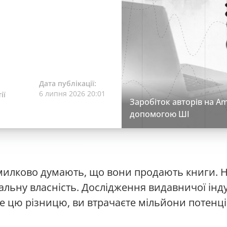
Дата публікації:
6 липня 2026 20:01
ії
Заробіток авторів на A
допомогою ШІ
омилково думають, що вони продають книги. 
альну власність. Дослідження видавничої інду
те цю різницю, ви втрачаєте мільйони потенці