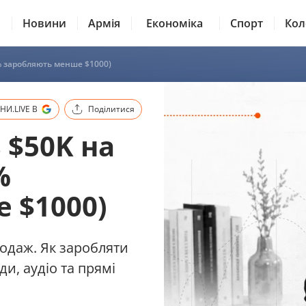
Новини
Армія
Економіка
Спорт
Кол
5% заробляють менше $1000)
И.LIVE В
Поділитися
 $50K на
%
 $1000)
родаж. Як заробляти
и, аудіо та прямі