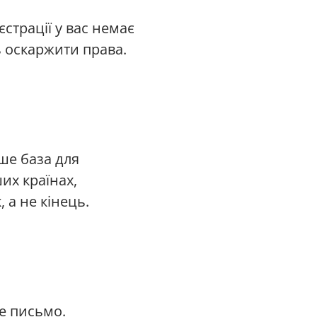
страції у вас немає
 оскаржити права.
ше база для
их країнах,
 а не кінець.
не письмо.