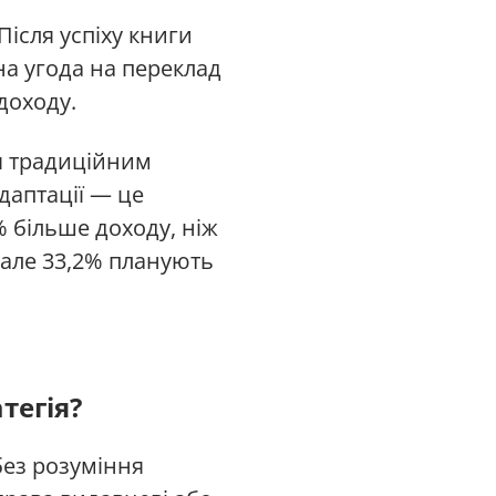
Після успіху книги
на угода на переклад
доходу.
я традиційним
даптації — це
% більше доходу, ніж
 але 33,2% планують
тегія?
без розуміння