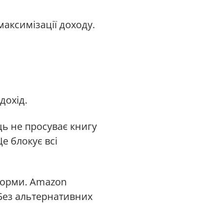
аксимізації доходу.
дохід.
ь не просуває книгу
е блокує всі
тформи. Amazon
 Без альтернативних