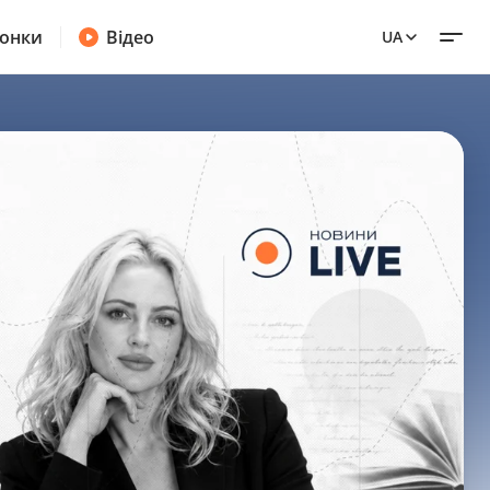
онки
Відео
UA