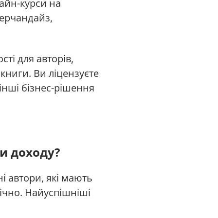
лайн-курси на
Мерчандайз,
сті для авторів,
книги. Ви ліцензуєте
інші бізнес-рішення
и доходу?
і автори, які мають
річно. Найуспішніші