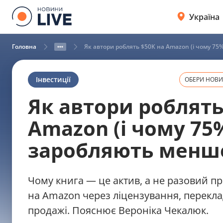
Україна
Головна
Як автори роблять $50K на Amazon (і чому 7
Інвестиції
ОБЕРИ НОВИН
Як автори роблять
Amazon (і чому 75
заробляють менше
Чому книга — це актив, а не разовий п
на Amazon через ліцензування, переклад
продажі. Пояснює Вероніка Чекалюк.