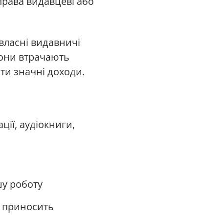
права видавцеві або
 власні видавничі
вони втрачають
сти значні доходи.
ції, аудіокниги,
шу роботу
е приносить