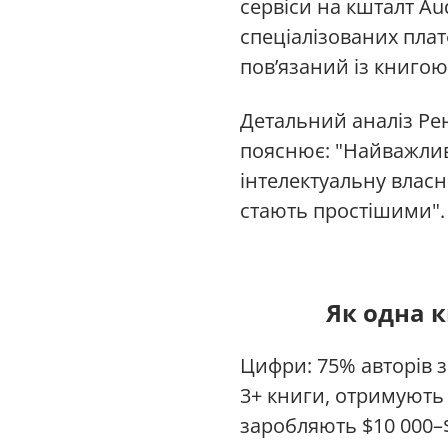
сервіси на кшталт Aud
спеціалізованих плат
пов’язаний із книгою
Детальний аналіз Рен
пояснює: "Найважливі
інтелектуальну власн
стають простішими".
Як одна 
Цифри: 75% авторів з
3+ книги, отримують 
заробляють $10 000–