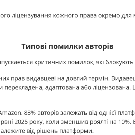
ого ліцензування кожного права окремо для м
Типові помилки авторів
ипускається критичних помилок, які блокують 
их прав видавцеві на довгий термін. Видавец
и перекладена, адаптована або ліцензована. Ц
 Amazon. 83% авторів залежать від однієї пла
ервні 2025 року, коли зменшив роялті на 10%.
залежите від рішень платформи.