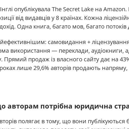
глі опублікувала The Secret Lake на Amazon. 
иції від видавців у 8 країнах. Кожна ліцензій
охід. Одна книга, багато мов, багато потоків 
найефективнішим: самовидання + ліцензуванн
ма використання — переклади, аудіокниги, а
. Прямий продаж із власного сайту дає на 43
 роках лише 29,6% авторів продають напряму,
о авторам потрібна юридична стра
торів полягає в тому, що вони публікуються 