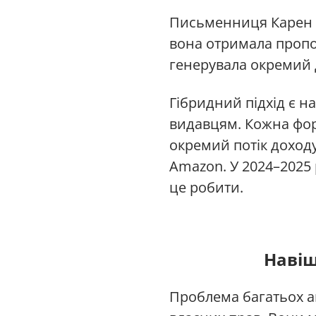
Письменниця Карен Ін
вона отримала пропоз
генерувала окремий д
Гібридний підхід є 
видавцям. Кожна фор
окремий потік доходу
Amazon. У 2024–2025
це робити.
Навіщ
Проблема багатьох ав