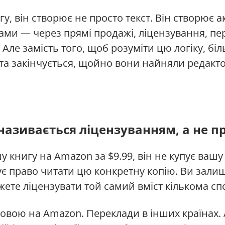
у, він створює не просто текст. Він створює 
ами — через прямі продажі, ліцензування, пер
 Але замість того, щоб розуміти цю логіку, біл
та закінчується, щойно вони найняли редакто
називається ліцензуванням, а не 
у книгу на Amazon за $9.99, він не купує вашу
зує право читати цю конкретну копію. Ви зал
жете ліцензувати той самий вміст кількома с
овою на Amazon. Переклади в інших країнах. 