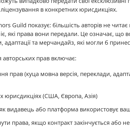
можуть випадково передати свої ексклюзивні 
 ліцензування в конкретних юрисдикціях.
ors Guild показує: більшість авторів не читає
іє, які права вони передали. Це означає, що 
, адаптації та мерчандайз, які могли б прине
 авторських прав включає:
ня прав (куца мовна версія, переклади, адапта
их юрисдикціях (США, Європа, Азія)
 як видавець або платформа використовує ва
ути права, якщо контракт закінчується або н