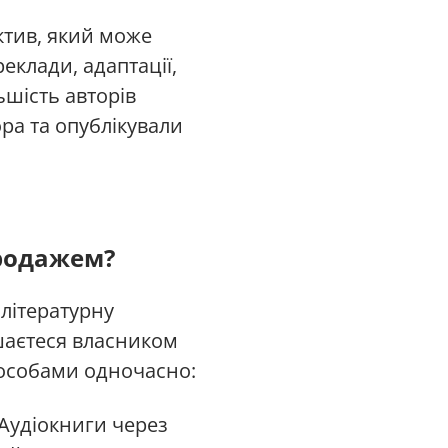
актив, який може
еклади, адаптації,
ьшість авторів
ра та опублікували
продажем?
 літературну
ишаєтеся власником
пособами одночасно:
Аудіокниги через