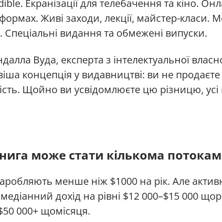
ible. Екранізації для телебачення та кіно. Он
формах. Живі заходи, лекції, майстер-класи. 
. Спеціальні видання та обмежені випуски.
далла Вуда, експерта з інтелектуальної власно
ша концепція у видавництві: ви не продаєте 
ість. Щойно ви усвідомлюєте цю різницю, усі 
книга може стати кількома потокам
аробляють менше ніж $1000 на рік. Але активн
медіанний дохід на рівні $12 000–$15 000 що
$50 000+ щомісяця.