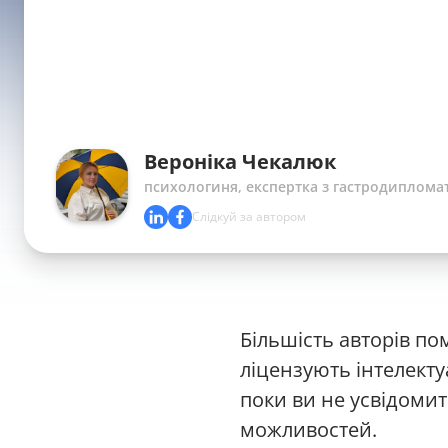
Вероніка Чекалюк
психологиня, експертка з гастродипломат
Слідкуй за автором
Більшість авторів п
ліцензують інтелекту
поки ви не усвідоми
можливостей.