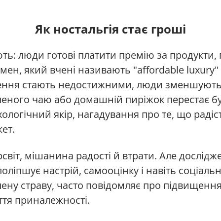
Як ностальгія стає гроші
ь: люди готові платити премію за продукти, п
ен, який вчені називають "affordable luxury
лення стають недостижними, люди зменшують
леного чаю або домашній пиріжок перестає б
логічний якір, нагадування про те, що радіс
ет.
рсвіт, мішанина радості й втрати. Але дослід
оліпшує настрій, самооцінку і навіть соціальн
лену страву, часто повідомляє про підвищенн
ття приналежності.