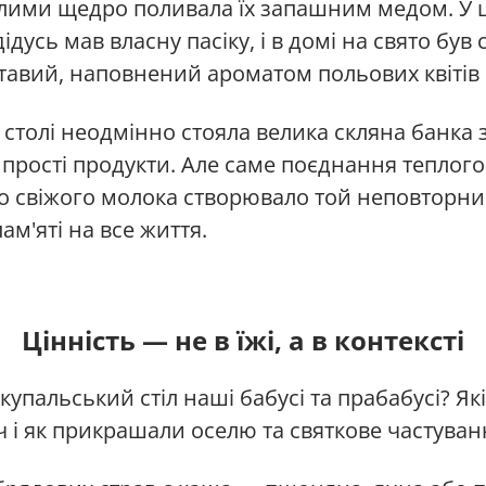
плими щедро поливала їх запашним медом. У 
дусь мав власну пасіку, і в домі на свято був
тавий, наповнений ароматом польових квітів і 
 столі неодмінно стояла велика скляна банка 
 прості продукти. Але саме поєднання теплого
о свіжого молока створювало той неповторни
ам'яті на все життя.
Цінність — не в їжі, а в контексті
купальський стіл наші бабусі та прабабусі? Які
 і як прикрашали оселю та святкове частуван