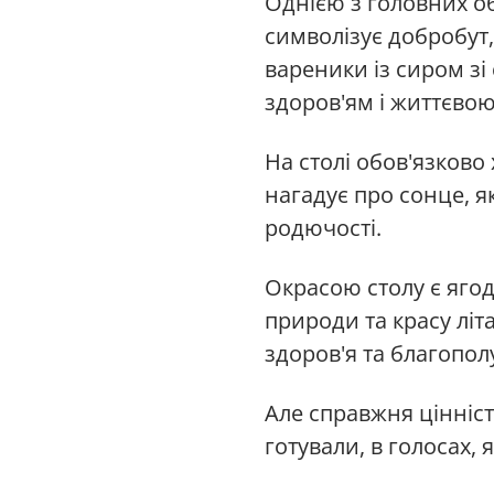
Однією з головних о
символізує добробут
вареники із сиром зі
здоров'ям і життєво
На столі обов'язково
нагадує про сонце, я
родючості.
Окрасою столу є ягод
природи та красу літ
здоров'я та благопол
Але справжня цінність
готували, в голосах, 