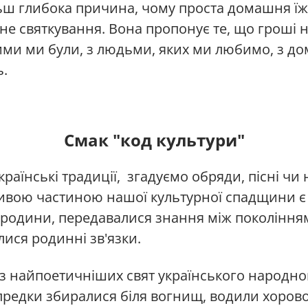
ьш глибока причина, чому проста домашня їж
не святкування. Вона пропонує те, що гроші 
ими ми були, з людьми, яких ми любимо, з до
ь.
Смак "код культури"
раїнські традиції, згадуємо обряди, пісні чи
вою частиною нашої культурної спадщини є св
 родини, передавалися знання між поколінн
ися родинні зв'язки.
 з найпоетичніших свят українського народно
предки збиралися біля вогнищ, водили хорово