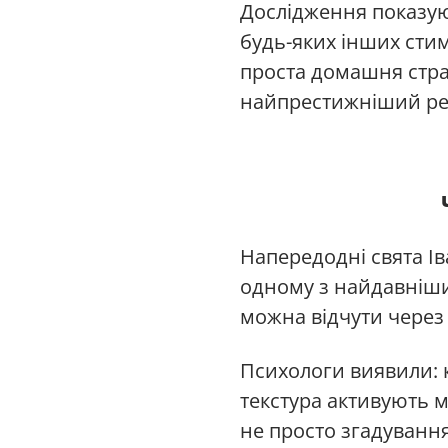
Дослідження показую
будь-яких інших сти
проста домашня стра
найпрестижніший ре
Напередодні свята І
одному з найдавніших
можна відчути через 
Психологи виявили: к
текстура активують м
не просто згадування