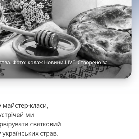
ства. Фото: колаж Новини.LIVE. Створено за
у майстер-класи,
устрічей ми
рвірувати святковий
 українських страв.