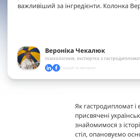
важливіший за інгредієнти. Колонка Ве
Вероніка Чекалюк
психологиня, експертка з гастродипломат
Слідкуй за автором
Як гастродипломат і 
присвячені українськ
знайомимося з істор
стіл, опановуємо осн