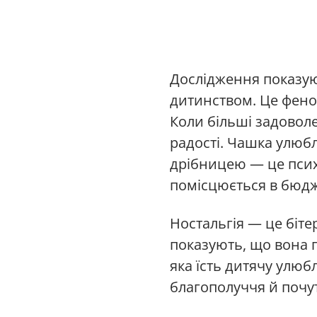
Дослідження показуют
дитинством. Це феном
Коли більші задово
радості. Чашка улюб
дрібницею — це психо
помісцюється в бюдж
Ностальгія — це біте
показують, що вона п
яка їсть дитячу улюб
благополуччя й почу