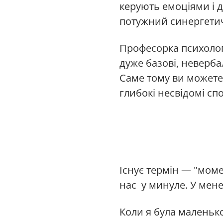
керують емоціями і 
потужний синергети
Професорка психолог
дуже базові, неверба
Саме тому ви можете м
глибокі несвідомі сп
Існує термін — "мом
нас у минуле. У мене
Коли я була маленько