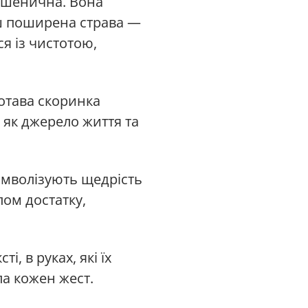
пшенична. Вона
нш поширена страва —
я із чистотою,
лотава скоринка
е як джерело життя та
имволізують щедрість
лом достатку,
і, в руках, які їх
ла кожен жест.