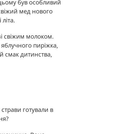
цьому був особливий
 свіжий мед нового
літа.
зі свіжим молоком.
 яблучного пиріжка,
й смак дитинства,
 страви готували в
ня?