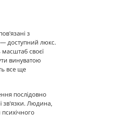
ов'язані з
" — доступний люкс.
 масштаб своєї
ути винуватою
ть все ще
ження послідовно
і зв'язки. Людина,
я психічного