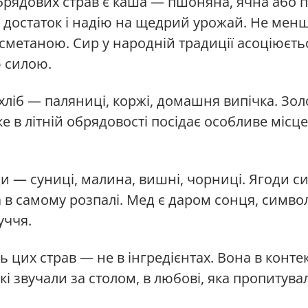
брядових страв є каша — пшоняна, ячна або 
, достаток і надію на щедрий урожай. Не ме
 сметаною. Сир у народній традиції асоціюєтьс
ю силою.
 хліб — паляниці, коржі, домашня випічка. Зо
ке в літній обрядовості посідає особливе місц
и — суниці, малина, вишні, чорниці. Ягоди с
а в самому розпалі. Мед є даром сонця, симво
уччя.
 цих страв — не в інгредієнтах. Вона в контекст
які звучали за столом, в любові, яка пропитува