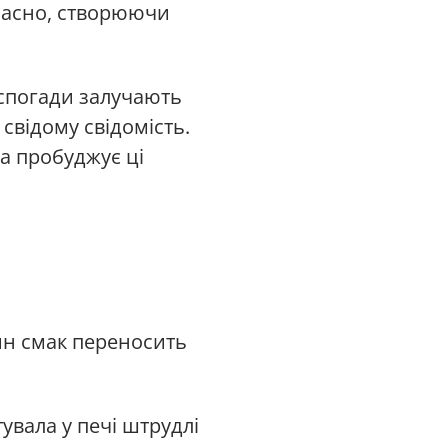
часно, створюючи
 спогади залучають
свідому свідомість.
ка пробуджує ці
ин смак переносить
увала у печі штрудлі