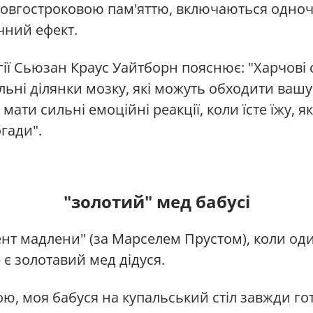
довгостроковою пам'яттю, включаються одно
чний ефект.
ії Сьюзан Краус Уайтборн пояснює: "Харчові
льні ділянки мозку, які можуть обходити вашу 
ати сильні емоційні реакції, коли їсте їжу, я
огади".
"золотий" мед бабусі
ент мадлени" (за Марселем Прустом), коли од
 є золотавий мед дідуся.
ю, моя бабуся на купальський стіл завжди гот