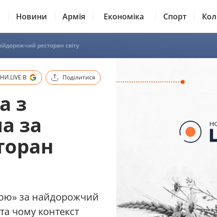
Новини
Армія
Економіка
Спорт
Кол
найдорожчий ресторан світу
И.LIVE В
Поділитися
а з
а за
торан
чою» за найдорожчий
 та чому контекст