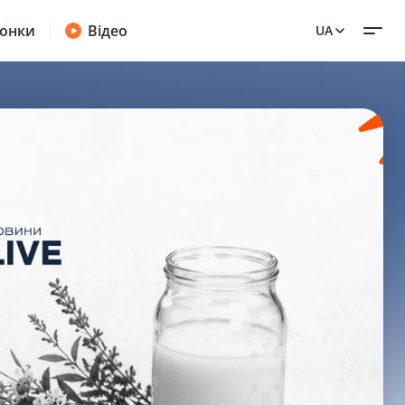
онки
Відео
UA