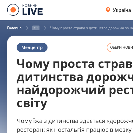
Україна
Головна
Чому проста страва з дитинства дорожча за 
Медцентр
ОБЕРИ НОВИН
Чому проста страв
дитинства дорожч
найдорожчий рес
світу
Чому їжа з дитинства здається «дорож
ресторан: як ностальгія працює в мозку