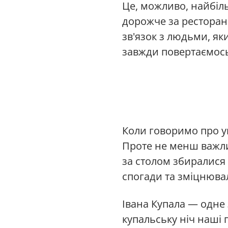
Це, можливо, найбіл
дорожче за ресторан
зв'язок з людьми, як
завжди повертаємос
Коли говоримо про ук
Проте не менш важли
за столом збиралися
спогади та зміцнювал
Івана Купала — одне
купальську ніч наші 