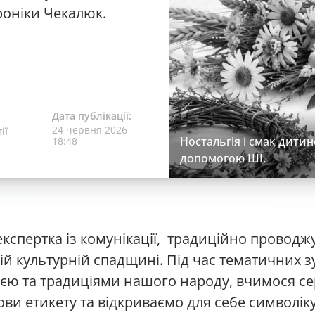
роніки Чекалюк.
Дата публікації:
24 червня 2026
ії
Ностальгія і смак дитин
18:48
допомогою ШІ.
експертка із комунікації, традиційно проводж
ій культурній спадщині. Під час тематичних з
ією та традиціями нашого народу, вчимося се
ови етикету та відкриваємо для себе символіку