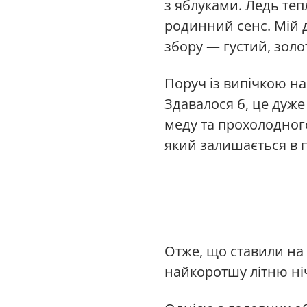
з яблуками. Ледь те
родинний сенс. Мій ді
збору — густий, золо
Поруч із випічкою на
Здавалося б, це дуже
меду та прохолодног
який залишається в п
Отже, що ставили на 
найкоротшу літню ніч