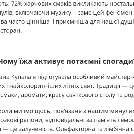
ть: 72% харчових смаків викликають носталь
мулів, включаючи музику. І саме цей феномен
ва часто цінніша і приємніша для нашої душі
сторан.
Чому їжа активує потаємні спогади
вана Купала я підготувала особливий майстер-
 і найколоритніших літніх свят. Традиції — ц
смаки, аромати, красу святкового столу та ро
оли ми їмо щось, пов'язане з нашим минулим,
озкові регіони, відповідальні за пам'ять і емо
 — це залученість. Ольфакторна та лімбічна с