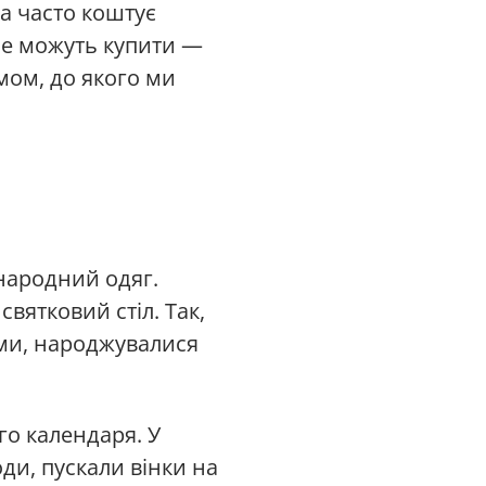
а часто коштує
не можуть купити —
мом, до якого ми
 народний одяг.
ятковий стіл. Так,
ями, народжувалися
го календаря. У
ди, пускали вінки на