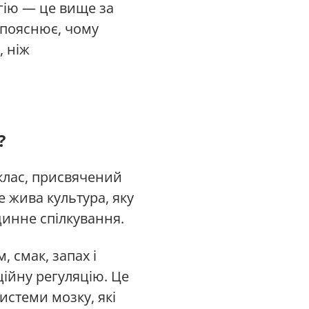
гію — це вище за
 пояснює, чому
, ніж
?
клас, присвячений
е жива культура, яку
динне спілкування.
 смак, запах і
ційну регуляцію. Це
истеми мозку, які