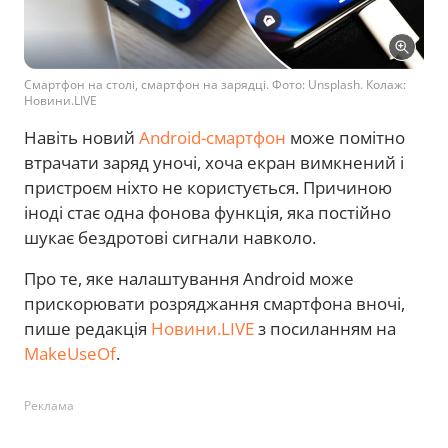
Смартфон на столі, смартфон на зарядці. Фото: Unsplash. Колаж:
Новини.LIVE
Навіть новий
Android-смартфон
може помітно
втрачати заряд уночі, хоча екран вимкнений і
пристроєм ніхто не користується. Причиною
іноді стає одна фонова функція, яка постійно
шукає бездротові сигнали навколо.
Про те, яке налаштування Android може
прискорювати розряджання смартфона вночі,
пише редакція
Новини.LIVE
з посиланням на
MakeUseOf
.
Реклама