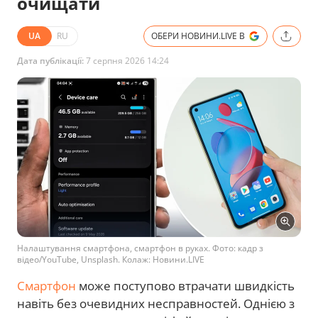
очищати
UA
RU
ОБЕРИ НОВИНИ.LIVE В
Дата публікації:
7 серпня 2026 14:24
Налаштування смартфона, смартфон в руках. Фото: кадр з
відео/YouTube, Unsplash. Колаж: Новини.LIVE
Смартфон
може поступово втрачати швидкість
навіть без очевидних несправностей. Однією з