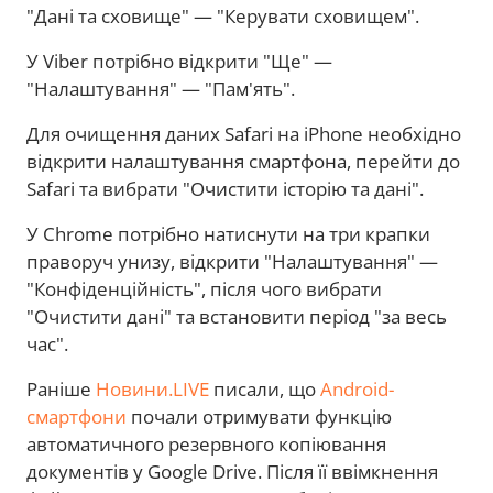
"Дані та сховище" — "Керувати сховищем".
У Viber потрібно відкрити "Ще" —
"Налаштування" — "Пам'ять".
Для очищення даних Safari на iPhone необхідно
відкрити налаштування смартфона, перейти до
Safari та вибрати "Очистити історію та дані".
У Chrome потрібно натиснути на три крапки
праворуч унизу, відкрити "Налаштування" —
"Конфіденційність", після чого вибрати
"Очистити дані" та встановити період "за весь
час".
Раніше
Новини.LIVE
писали, що
Android-
смартфони
почали отримувати функцію
автоматичного резервного копіювання
документів у Google Drive. Після її ввімкнення