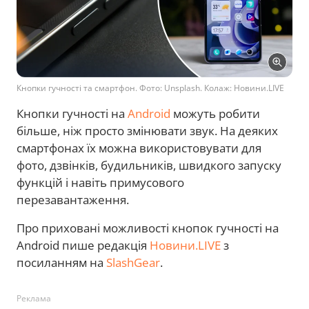
Кнопки гучності та смартфон. Фото: Unsplash. Колаж: Новини.LIVE
Кнопки гучності на
Android
можуть робити
більше, ніж просто змінювати звук. На деяких
смартфонах їх можна використовувати для
фото, дзвінків, будильників, швидкого запуску
функцій і навіть примусового
перезавантаження.
Про приховані можливості кнопок гучності на
Android пише редакція
Новини.LIVE
з
посиланням на
SlashGear
.
Реклама