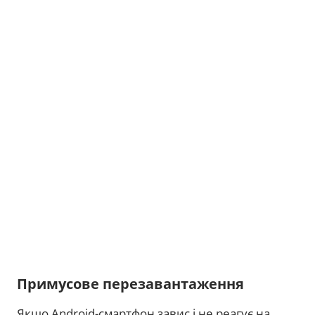
Примусове перезавантаження
Якщо Android-смартфон завис і не реагує на