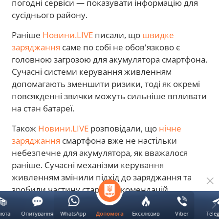
погодні сервіси — показувати інформацію для
сусіднього району.
Раніше
Новини.LIVE
писали, що
швидке
заряджання
саме по собі не обов'язково є
головною загрозою для акумулятора смартфона.
Сучасні системи керування живленням
допомагають зменшити ризики, тоді як окремі
повсякденні звички можуть сильніше впливати
на стан батареї.
Також
Новини.LIVE
розповідали, що
нічне
заряджання
смартфона вже не настільки
небезпечне для акумулятора, як вважалося
раніше. Сучасні механізми керування
живленням змінили підхід до заряджання та
зробили частину старих рекомендацій
неактуальною.
люта
Опитування
WhatsApp
Ексклюзив
Viber
Tele
Допомога