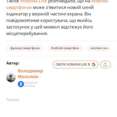
Також
Новини.LIVE
розповідали, що на
Android-
смартфонах
може з'явитися новий синій
індикатор у верхній частині екрана. Він
повідомлятиме користувача, що якийсь
застосунок у цей момент відстежує його
місцеперебування.
функції смартфона
Android-смартфон
кнопки смартфо
Автор:
ОБЕРИ НОВИНИ.LIVE В
Володимир
Мололкін
Слідкуй за
автором
Реклама