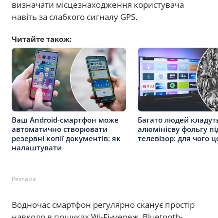
визначати місцезнаходження користувача
навіть за слабкого сигналу GPS.
Читайте також:
Ваш Android-смартфон може
Багато людей кладут
автоматично створювати
алюмінієву фольгу пі
резервні копії документів: як
телевізор: для чого 
налаштувати
Реклама
Водночас смартфон регулярно сканує простір
навколо в пошуках Wi-Fi-мереж, Bluetooth-