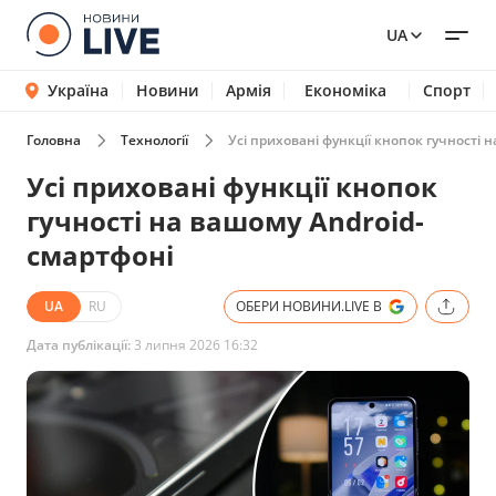
UA
Україна
Новини
Армія
Економіка
Спорт
Головна
Технології
Усі приховані функції кнопок гучності 
Усі приховані функції кнопок
гучності на вашому Android-
смартфоні
UA
RU
ОБЕРИ НОВИНИ.LIVE В
Дата публікації:
3 липня 2026 16:32