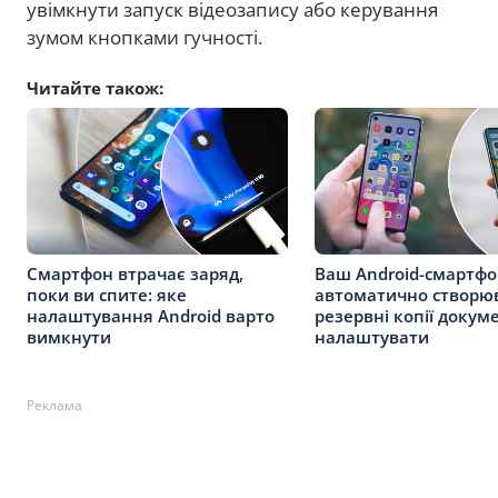
увімкнути запуск відеозапису або керування
зумом кнопками гучності.
Читайте також:
Смартфон втрачає заряд,
Ваш Android-смартф
поки ви спите: яке
автоматично створю
налаштування Android варто
резервні копії докуме
вимкнути
налаштувати
Реклама