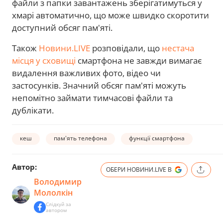
файли з папки завантажень зберігатимуться у
хмарі автоматично, що може швидко скоротити
доступний обсяг пам'яті.
Також
Новини.LIVE
розповідали, що
нестача
місця у сховищі
смартфона не завжди вимагає
видалення важливих фото, відео чи
застосунків. Значний обсяг пам'яті можуть
непомітно займати тимчасові файли та
дублікати.
кеш
пам'ять телефона
функції смартфона
Автор:
ОБЕРИ НОВИНИ.LIVE В
Володимир
Мололкін
Слідкуй за
автором