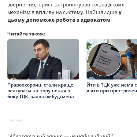
звернення, юрист запропонував кілька дієвих
механізмів впливу на систему. Найшвидше
у
цьому допоможе робота з адвокатом
.
Читайте також:
Правоохоронці стали краще
Йти в ТЦК уже нема с
реагувати на порушення з
діяти при простроче
боку ТЦК: заява омбудсмена
Реклама
"Адвокатський запит — це найшвидший і