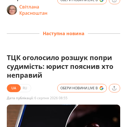
Світлана
Красноштан
Наступна новина
ТЦК оголосило розшук попри
судимість: юрист пояснив хто
неправий
UA
RU
ОБЕРИ НОВИНИ.LIVE В
Дата публікації:
6 серпня 2026 08:55