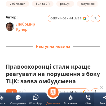
мобілізація
ТЦК та СП
розшук
засуджені
Автор:
ОБЕРИ НОВИНИ.LIVE В
Любомир
Кучер
Наступна новина
Правоохоронці стали краще
реагувати на порушення з боку
ТЦК: заява омбудсмена
UA
RU
ОБЕРИ НОВИНИ.LIVE В
Дата публікації:
6 серпня 2026 07:41
люта
Опитування
WhatsApp
Ексклюзив
Viber
Tele
Допомога