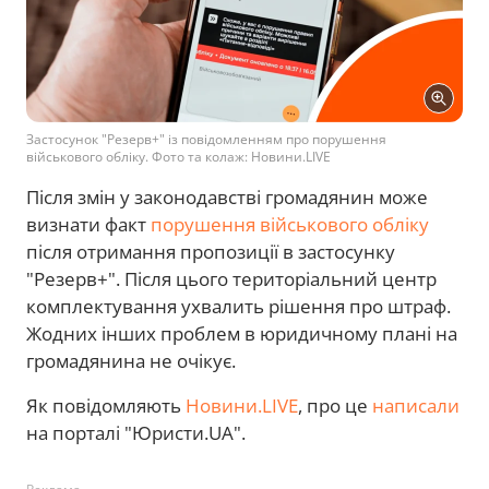
Застосунок "Резерв+" із повідомленням про порушення
військового обліку. Фото та колаж: Новини.LIVE
Після змін у законодавстві громадянин може
визнати факт
порушення військового обліку
після отримання пропозиції в застосунку
"Резерв+". Після цього територіальний центр
комплектування ухвалить рішення про штраф.
Жодних інших проблем в юридичному плані на
громадянина не очікує.
Як повідомляють
Новини.LIVE
, про це
написали
на порталі "Юристи.UA".