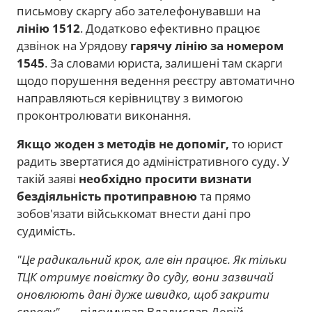
письмову скаргу або зателефонувавши на
лінію 1512
. Додатково ефективно працює
дзвінок на Урядову
гарячу лінію за номером
1545
. За словами юриста, залишені там скарги
щодо порушення ведення реєстру автоматично
направляються керівництву з вимогою
проконтролювати виконання.
Якщо жоден з методів не допоміг,
то юрист
радить звертатися до адміністративного суду. У
такій заяві
необхідно просити визнати
бездіяльність протиправною
та прямо
зобов'язати військкомат внести дані про
судимість.
"Це радикальний крок, але він працює. Як тільки
ТЦК отримує повістку до суду, вони зазвичай
оновлюють дані дуже швидко, щоб закрити
справу",
— підсумував Владислав Дерій.