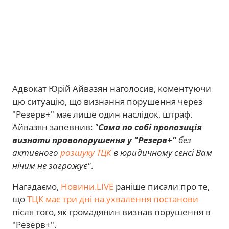
Адвокат Юрій Айвазян наголосив, коментуючи
цю ситуацію, що визнання порушення через
"Резерв+" має лише один наслідок, штраф.
Айвазян запевнив:
"
Сама по собі пропозиція
визнати правопорушення у "Резерв+"
без
активного
розшуку ТЦК
в юридичному сенсі Вам
нічим не загрожує"
.
Нагадаємо,
Новини.LIVE
раніше писали про те,
що
ТЦК має три дні на ухвалення постанови
після того, як громадянин визнав порушення в
"Резерв+".