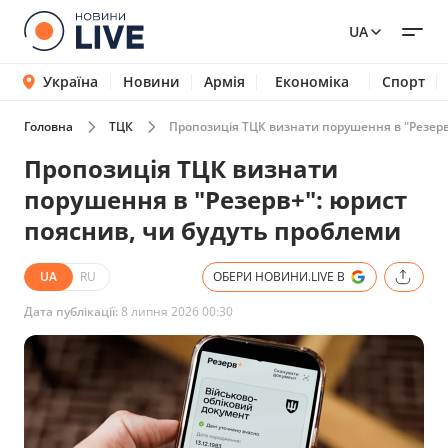
UA
Україна
Новини
Армія
Економіка
Спорт
Головна
ТЦК
Пропозиція ТЦК визнати порушення в "Резерв
Пропозиція ТЦК визнати
порушення в "Резерв+": юрист
пояснив, чи будуть проблеми
UA
RU
ОБЕРИ НОВИНИ.LIVE В
Дата публікації:
8 липня 2026 00:30