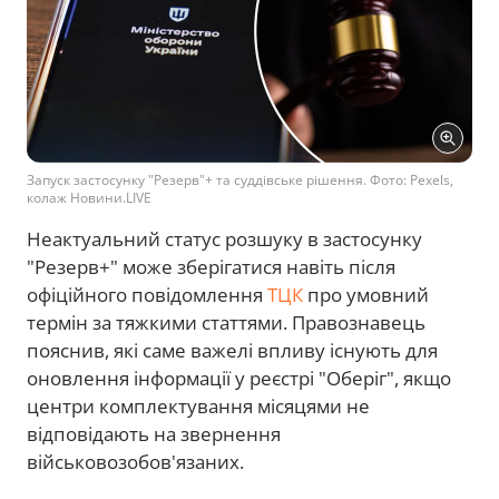
Запуск застосунку "Резерв"+ та суддівське рішення. Фото: Pexels,
колаж Новини.LIVE
Неактуальний статус розшуку в застосунку
"Резерв+" може зберігатися навіть після
офіційного повідомлення
ТЦК
про умовний
термін за тяжкими статтями. Правознавець
пояснив, які саме важелі впливу існують для
оновлення інформації у реєстрі "Оберіг", якщо
центри комплектування місяцями не
відповідають на звернення
військовозобов'язаних.