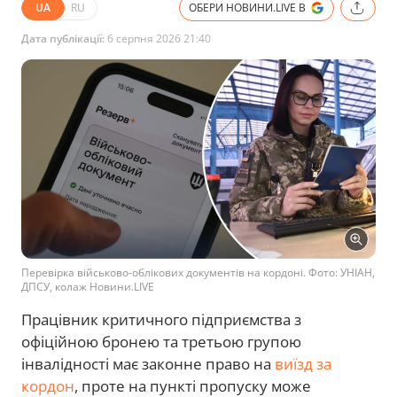
UA
RU
ОБЕРИ НОВИНИ.LIVE В
Дата публікації:
6 серпня 2026 21:40
Перевірка військово-облікових документів на кордоні. Фото: УНІАН,
ДПСУ, колаж Новини.LIVE
Працівник критичного підприємства з
офіційною бронею та третьою групою
інвалідності має законне право на
виїзд за
кордон
, проте на пункті пропуску може