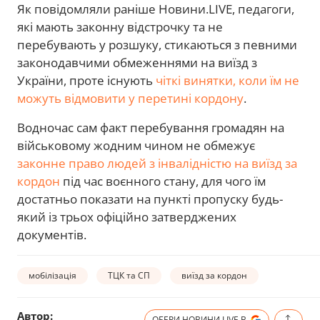
Як повідомляли раніше Новини.LIVE, педагоги,
які мають законну відстрочку та не
перебувають у розшуку, стикаються з певними
законодавчими обмеженнями на виїзд з
України, проте існують
чіткі винятки, коли їм не
можуть відмовити у перетині кордону
.
Водночас сам факт перебування громадян на
військовому жодним чином не обмежує
законне право людей з інвалідністю на виїзд за
кордон
під час воєнного стану, для чого їм
достатньо показати на пункті пропуску будь-
який із трьох офіційно затверджених
документів.
мобілізація
ТЦК та СП
виїзд за кордон
Автор:
ОБЕРИ НОВИНИ.LIVE В