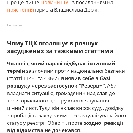
Про це пише
Новини.LIVE
з посиланням на
пояснення
юриста Владислава Дерія.
Реклама
Чому ТЦК оголошує в розшук
засуджених за тяжкими статтями
Чоловік, який наразі відбуває іспитовий
термін
за злочини проти національної безпеки
(статті 114-1 та 436-2),
виявив себе в базі
розшуку через застосунок "Резерв+"
. Аби
владнати ситуацію, громадянин надіслав до
територіального центру комплектування
цінний лист. Туди він вклав вирок суду, довідку
з пробації та заяву з вимогою актуалізувати його
статус у реєстрі "Оберіг", проте
жодної реакції
від відомства не дочекався
.