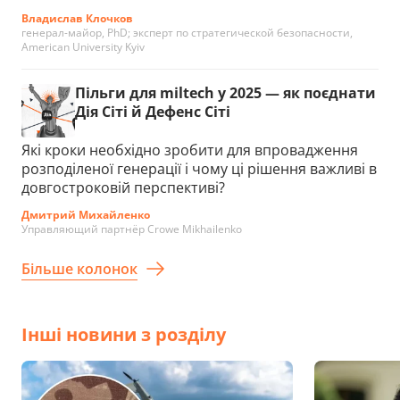
Владислав Клочков
генерал-майор, PhD; эксперт по стратегической безопасности,
American University Kyiv
Пільги для miltech у 2025 — як поєднати
Дія Сіті й Дефенс Сіті
Які кроки необхідно зробити для впровадження
розподіленої генерації і чому ці рішення важливі в
довгостроковій перспективі?
Дмитрий Михайленко
Управляющий партнёр Crowe Mikhailenko
Більше колонок
Інші новини з розділу