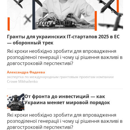
Гранты для украинских IT-стартапов 2025 в ЕС
— оборонный трек
Які кроки необхідно зробити для впровадження
розподіленої генерації і чому ці рішення важливі в
довгостроковій перспективі?
Александра Фадеева
экспертка по международным грантовым проектам компании
Crowe Mikhailenko
От фронта до инвестиций — как
Украина меняет мировой порядок
Які кроки необхідно зробити для впровадження
розподіленої генерації і чому ці рішення важливі в
довгостроковій перспективі?