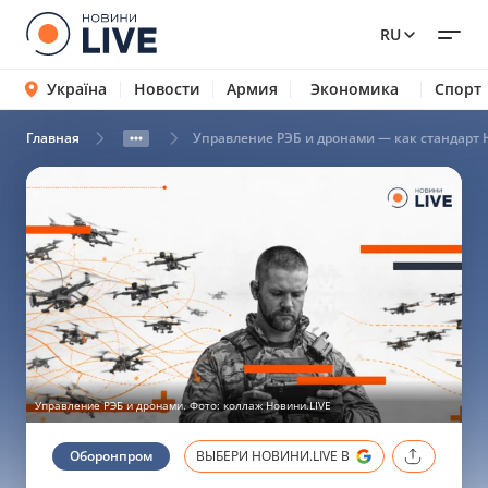
RU
Україна
Новости
Армия
Экономика
Спорт
Главная
Управление РЭБ и дронами — как стандарт 
Управление РЭБ и дронами. Фото: коллаж Новини.LIVE
Оборонпром
ВЫБЕРИ НОВИНИ.LIVE В