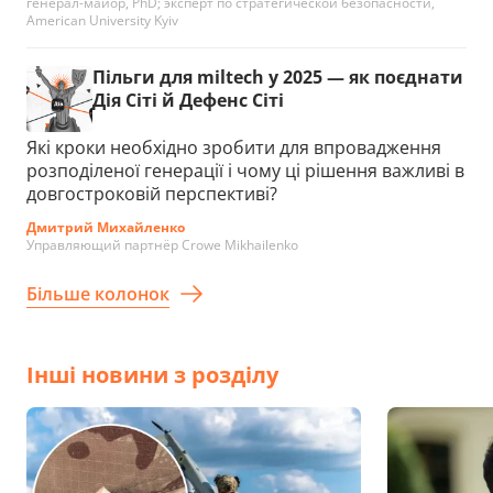
генерал-майор, PhD; эксперт по стратегической безопасности,
American University Kyiv
Пільги для miltech у 2025 — як поєднати
Дія Сіті й Дефенс Сіті
Які кроки необхідно зробити для впровадження
розподіленої генерації і чому ці рішення важливі в
довгостроковій перспективі?
Дмитрий Михайленко
Управляющий партнёр Crowe Mikhailenko
Більше колонок
Інші новини з розділу