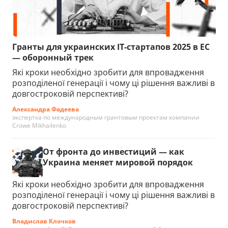
Гранты для украинских IT-стартапов 2025 в ЕС
— оборонный трек
Які кроки необхідно зробити для впровадження
розподіленої генерації і чому ці рішення важливі в
довгостроковій перспективі?
Александра Фадеева
экспертка по международным грантовым проектам компании
Crowe Mikhailenko
От фронта до инвестиций — как
Украина меняет мировой порядок
Які кроки необхідно зробити для впровадження
розподіленої генерації і чому ці рішення важливі в
довгостроковій перспективі?
Владислав Клочков