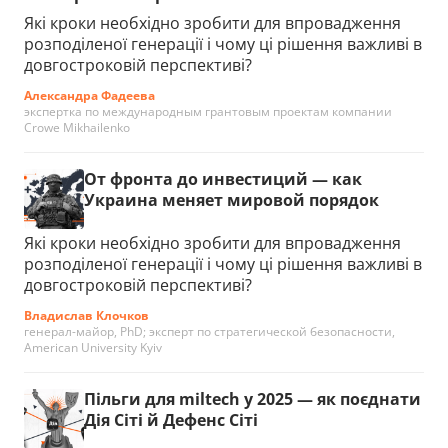
Які кроки необхідно зробити для впровадження
розподіленої генерації і чому ці рішення важливі в
довгостроковій перспективі?
Александра Фадеева
экспертка по международным грантовым проектам компании
Crowe Mikhailenko
От фронта до инвестиций — как
Украина меняет мировой порядок
Які кроки необхідно зробити для впровадження
розподіленої генерації і чому ці рішення важливі в
довгостроковій перспективі?
Владислав Клочков
генерал-майор, PhD; эксперт по стратегической безопасности,
American University Kyiv
Пільги для miltech у 2025 — як поєднати
Дія Сіті й Дефенс Сіті