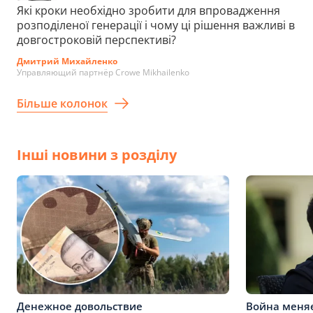
Які кроки необхідно зробити для впровадження
розподіленої генерації і чому ці рішення важливі в
довгостроковій перспективі?
Дмитрий Михайленко
Управляющий партнёр Crowe Mikhailenko
Більше колонок
Інші новини з розділу
Денежное довольствие
Война меняе