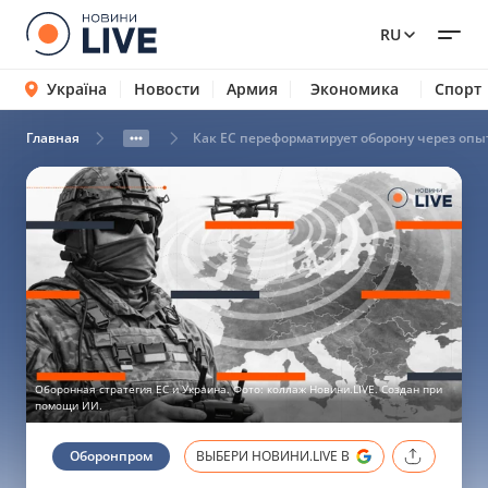
RU
Україна
Новости
Армия
Экономика
Спорт
Главная
Как ЕС переформатирует оборону через оп
Оборонная стратегия ЕС и Украина. Фото: коллаж Новини.LIVE. Создан при
помощи ИИ.
Оборонпром
ВЫБЕРИ НОВИНИ.LIVE В