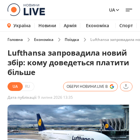
UA
Україна
Новини
Армія
Економіка
Спорт
Головна
Економіка
Поїздка
Lufthansa запровадила но
Lufthansa запровадила новий
збір: кому доведеться платити
більше
UA
RU
ОБЕРИ НОВИНИ.LIVE В
Дата публікації:
9 липня 2026 13:35